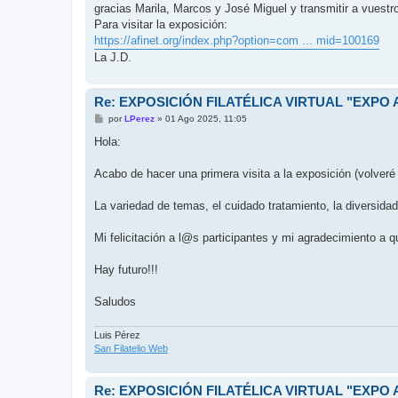
e
gracias Marila, Marcos y José Miguel y transmitir a vuest
Para visitar la exposición:
https://afinet.org/index.php?option=com ... mid=100169
La J.D.
Re: EXPOSICIÓN FILATÉLICA VIRTUAL "EXPO A
M
por
LPerez
»
01 Ago 2025, 11:05
e
n
Hola:
s
a
j
Acabo de hacer una primera visita a la exposición (volveré
e
La variedad de temas, el cuidado tratamiento, la diversidad l
Mi felicitación a l@s participantes y mi agradecimiento a
Hay futuro!!!
Saludos
Luis Pérez
San Filatelio Web
Re: EXPOSICIÓN FILATÉLICA VIRTUAL "EXPO A