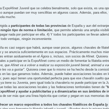
 ExpoAfinet Juvenil que se celebra bienalmente, solo que exista, es una op
o aunque puedan ser muy sencillitas en algunos casos. Además, para ellos,
mola mucho.
rigida a
participantes de todas las provincias
de España y aun del extranje
 ningún tipo de norma o limitación
, que permite además una amplia visibili
pagar nada por participar en ella. 4) Y todos los participantes se llevan ade
todo ventajas, ningún inconveniente.
aña es casi seguro que habrá, aunque sean pocos, algunos chavales de filateli
ose y se anuncia suficientemente en sus espacios. Prácticamente muchos mi
ales entran asiduamente en el
Ágora
o, incluso, son socios de Afinet. Quisiera
s a participar en la ExpoAfinet como un medio de fomentar la filatelia entre
ye, que Afinet va a volver a realizar su exposición juvenil bienal; animad a vue
 les va a gustar"
. Quisiera creer que lo mismo se ha hecho desde la comisió
das en las que ganamos todos. Además, puede haber asociaciones locales en
; pues aquí tienen una oportunidad perfecta para que ese chavalín suelto que
a tiene su Juvenia, pero igual toda la chavalería no puede participar en la J
ue todas las asociaciones locales y las federaciones territoriales tienen de
"f
 ExpoAfinet y ayudar a publicitarlas y a dinamizarlas en sus ámbitos de i
eja de ser más que una línea hipócrita que cortan y pegan en sus memorias d
recer un marco expositivo a todos los chavales filatélicos de España (y 
e algo para fomentar la filatelia infantil y juvenil. ¿Pueden decir lo mismo to