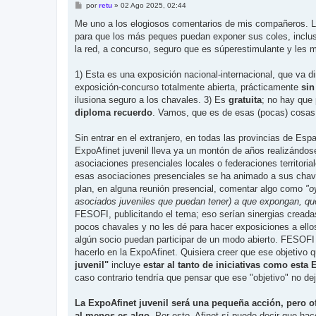
M
por
retu
»
02 Ago 2025, 02:44
e
n
Me uno a los elogiosos comentarios de mis compañeros. La
s
para que los más peques puedan exponer sus coles, inclus
a
j
la red, a concurso, seguro que es súperestimulante y les 
e
1) Esta es una exposición nacional-internacional, que va di
exposición-concurso totalmente abierta, prácticamente
sin
ilusiona seguro a los chavales. 3) Es
gratuita
; no hay que 
diploma recuerdo
. Vamos, que es de esas (pocas) cosas 
Sin entrar en el extranjero, en todas las provincias de Esp
ExpoAfinet juvenil lleva ya un montón de años realizánd
asociaciones presenciales locales o federaciones territori
esas asociaciones presenciales se ha animado a sus chavale
plan, en alguna reunión presencial, comentar algo como
"o
asociados juveniles que puedan tener) a que expongan, que
FESOFI, publicitando el tema; eso serían sinergias crea
pocos chavales y no les dé para hacer exposiciones a ellos
algún socio puedan participar de un modo abierto. FESOFI y
hacerlo en la ExpoAfinet. Quisiera creer que ese objetivo q
juvenil"
incluye
estar al tanto de iniciativas como esta
caso contrario tendría que pensar que ese "objetivo" no d
La ExpoAfinet juvenil será una pequeña acción, pero of
al menos es algo
. Por esto, Afinet sí puede decir que hac