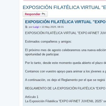
EXPOSICIÓN FILATÉLICA VIRTUAL "E
Responder
EXPOSICIÓN FILATÉLICA VIRTUAL "EXPO 
M
por
Luigi
»
13 May 2025, 08:31
e
n
EXPOSICIÓN FILATÉLICA VIRTUAL "EXPO AFINET JUV
s
a
j
Estimados compañeros y amigos:
e
El próximo mes de agosto celebraremos una nueva edición 
oportunidad de participar.
Por lo tanto, desde este momento queda abierto el plazo 
Contamos con vuestro apoyo para animar a los jóvenes a pa
A continuación, os dejo el Reglamento por el que se regirá 
REGLAMENTO DE LA EXPOSICIÓN FILATÉLICA “EXPO A
Artículo 1
La Exposición Filatélica “EXPO AFINET JUVENIL 2025” se ce