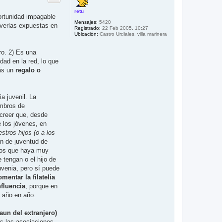
b
T
A
retu
a
ortunidad impagable
U
Mensajes:
5420
R
 verlas expuestas en
Registrado:
22 Feb 2005, 10:27
O
Ubicación:
Castro Urdiales, villa marinera
ro. 2) Es una
dad en la red, lo que
más un
regalo o
a juvenil. La
embros de
 creer que, desde
 los jóvenes, en
stros hijos (o a los
n de juventud de
 los que haya muy
 tengan o el hijo de
uvenia, pero sí puede
omentar la filatelia
nfluencia
, porque en
e año en año.
aun del extranjero)
das las asociaciones