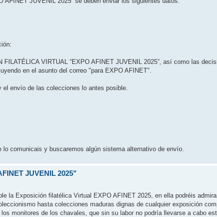
EXPO AFINET JUVENIL 2025” se deben enviar los siguientes datos:
ción:
IÓN FILATÉLICA VIRTUAL “EXPO AFINET JUVENIL 2025”, así como las decisi
luyendo en el asunto del correo "para EXPO AFINET".
y el envío de las colecciones lo antes posible.
me lo comunicais y buscaremos algún sistema alternativo de envío.
FINET JUVENIL 2025"
le la Exposición filatélica Virtual EXPO AFINET 2025, en ella podréis admira
coleccionismo hasta colecciones maduras dignas de cualquier exposición com
 los monitores de los chavales, que sin su labor no podría llevarse a cabo esta