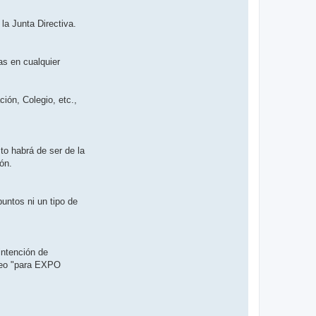
la Junta Directiva.
as en cualquier
ión, Colegio, etc.,
o habrá de ser de la
ón.
untos ni un tipo de
intención de
reo "para EXPO