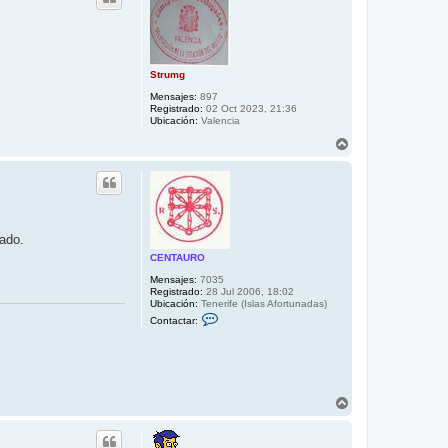
b
a
Strumg
Mensajes:
897
Registrado:
02 Oct 2023, 21:36
Ubicación:
Valencia
A
r
r
i
b
a
pado.
CENTAURO
Mensajes:
7035
Registrado:
28 Jul 2006, 18:02
Ubicación:
Tenerife (Islas Afortunadas)
C
Contactar:
o
n
t
a
c
t
a
A
r
r
C
r
E
i
N