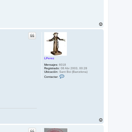
A
r
r
i
b
a
LPerez
Mensajes:
6018
Registrado:
08 Abr 2003, 00:28
Ubicación:
Sant Boi (Barcelona)
C
Contactar:
o
n
t
a
c
t
a
r
L
P
e
r
A
e
r
z
r
i