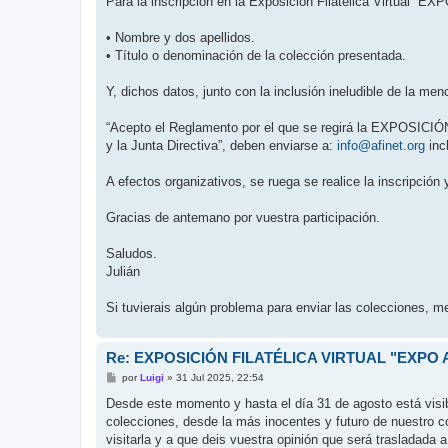
Para la inscripción en la Exposición Filatélica Virtual “
• Nombre y dos apellidos.
• Título o denominación de la colección presentada.
Y, dichos datos, junto con la inclusión ineludible de la men
“Acepto el Reglamento por el que se regirá la EXPOSIC
y la Junta Directiva”, deben enviarse a:
info@afinet.org
inc
A efectos organizativos, se ruega se realice la inscripción 
Gracias de antemano por vuestra participación.
Saludos.
Julián
Si tuvierais algún problema para enviar las colecciones, 
Re: EXPOSICIÓN FILATÉLICA VIRTUAL "EXPO A
M
por
Luigi
»
31 Jul 2025, 22:54
e
n
Desde este momento y hasta el día 31 de agosto está visib
s
colecciones, desde la más inocentes y futuro de nuestro 
a
j
visitarla y a que deis vuestra opinión que será trasladada a