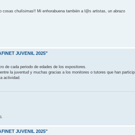
to cosas chulísimas!! Mi enhorabuena también a l@s artistas, un abrazo
FINET JUVENIL 2025"
tro de cada periodo de edades de los expositores.
a entre la juventud y muchas gracias a los monitores o tutores que han partici
a actividad.
S.
FINET JUVENIL 2025"