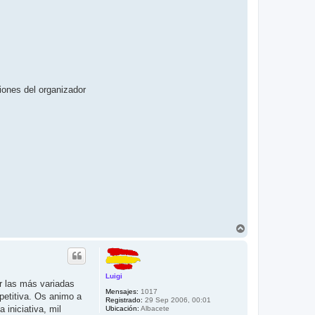
ones del organizador
A
r
r
i
b
Luigi
a
r las más variadas
Mensajes:
1017
petitiva. Os animo a
Registrado:
29 Sep 2006, 00:01
 iniciativa, mil
Ubicación:
Albacete