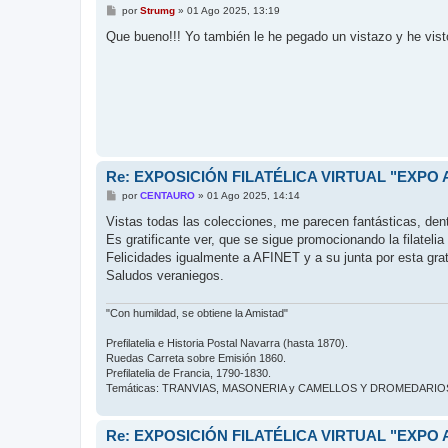
M
por
Strumg
»
01 Ago 2025, 13:19
e
n
Que bueno!!! Yo también le he pegado un vistazo y he vis
s
a
j
e
Re: EXPOSICIÓN FILATÉLICA VIRTUAL "EXPO A
M
por
CENTAURO
»
01 Ago 2025, 14:14
e
n
Vistas todas las colecciones, me parecen fantásticas, den
s
Es gratificante ver, que se sigue promocionando la filateli
a
j
Felicidades igualmente a AFINET y a su junta por esta grat
e
Saludos veraniegos.
"Con humildad, se obtiene la Amistad"
Prefilatelia e Historia Postal Navarra (hasta 1870).
Ruedas Carreta sobre Emisión 1860.
Prefilatelia de Francia, 1790-1830.
Temáticas: TRANVIAS, MASONERIA y CAMELLOS Y DROMEDARIO
Re: EXPOSICIÓN FILATÉLICA VIRTUAL "EXPO A