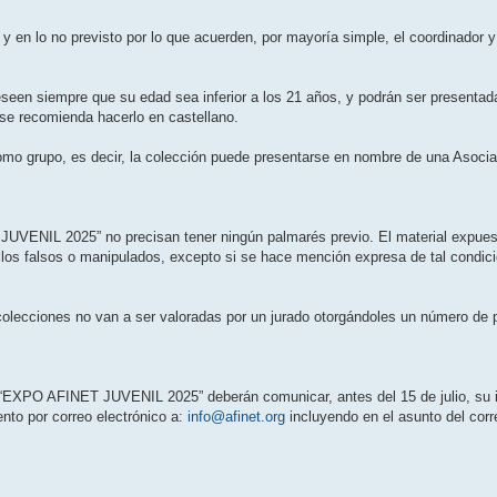
 en lo no previsto por lo que acuerden, por mayoría simple, el coordinador y 
eseen siempre que su edad sea inferior a los 21 años, y podrán ser presentad
 se recomienda hacerlo en castellano.
omo grupo, es decir, la colección puede presentarse en nombre de una Asociac
JUVENIL 2025” no precisan tener ningún palmarés previo. El material expuest
llos falsos o manipulados, excepto si se hace mención expresa de tal condici
colecciones no van a ser valoradas por un jurado otorgándoles un número de p
n “EXPO AFINET JUVENIL 2025” deberán comunicar, antes del 15 de julio, su 
ento por correo electrónico a:
info@afinet.org
incluyendo en el asunto del cor