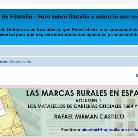
oro abierto que Afinet ofrece a la comunidad filatélica universal para que exprese libremente s
astas, Exposiciones
N