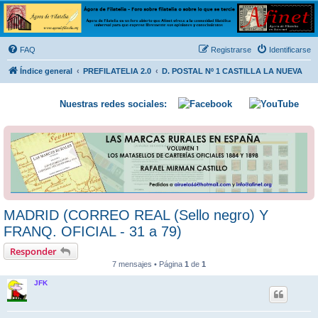
Ágora de Filatelia
Foro sobre filatelia o sobre lo que se tercie. Ágora de Filatelia es un foro abierto que Afinet
ofrece a la comunidad filatélica universal para que exprese libremente sus opiniones y
FAQ
Registrarse
Identificarse
conocimientos
Índice general
PREFILATELIA 2.0
D. POSTAL Nº 1 CASTILLA LA NUEVA
Nuestras redes sociales:
MADRID (CORREO REAL (Sello negro) Y
FRANQ. OFICIAL - 31 a 79)
Responder
7 mensajes • Página
1
de
1
JFK