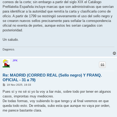
correos de la corte; sin embargo a partir del siglo XIX el Catálogo
Prefilatelia Española incluye marcas que son administrativas que servían
para identificar a la autoridad que remitía la carta y clasificarla como de
oficio. A partir de 1799 se restringió severamente el uso del sello negro y
se crearon nuevos sellos precisamente para señalar la correspondencia
oficial no exenta de portes, aunque estos les serían cargados con
posterioridad.
Un saludo.
Dagonco.
JFK
Re: MADRID (CORREO REAL (Sello negro) Y FRANQ.
OFICIAL - 31 a 79)
M
18 Nov 2025, 19:33
e
n
Pues sí y no sé si yo la voy a liar más, sobre todo por tener en algunos
s
casos, improntas muy mediocres.
a
j
De todas formas, voy subiendo lo que tengo y al final veremos en que
e
queda todo esto. De entrada, subo esta que aunque no vaya por orden,
me parece bastante clara.