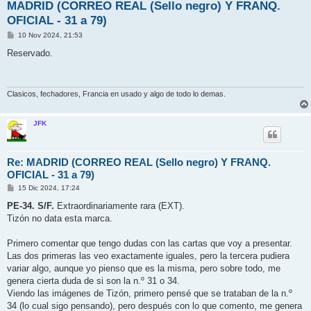
MADRID (CORREO REAL (Sello negro) Y FRANQ.
OFICIAL - 31 a 79)
M
10 Nov 2024, 21:53
e
n
Reservado.
s
a
j
e
Clasicos, fechadores, Francia en usado y algo de todo lo demas.
JFK
Re: MADRID (CORREO REAL (Sello negro) Y FRANQ.
OFICIAL - 31 a 79)
M
15 Dic 2024, 17:24
e
n
PE-34. S/F.
Extraordinariamente rara (EXT).
s
Tizón no data esta marca.
a
j
e
Primero comentar que tengo dudas con las cartas que voy a presentar.
Las dos primeras las veo exactamente iguales, pero la tercera pudiera
variar algo, aunque yo pienso que es la misma, pero sobre todo, me
genera cierta duda de si son la n.º 31 o 34.
Viendo las imágenes de Tizón, primero pensé que se trataban de la n.º
34 (lo cual sigo pensando), pero después con lo que comento, me genera