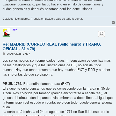
Cualquier comentario, por favor, hacerlo en el hilo de comentarios y
dudas generales y después pasamos aquí las conclusiones.
Clasicos, fechadores, Francia en usado y algo de todo lo demas.
JFK
Re: MADRID (CORREO REAL (Sello negro) Y FRANQ.
OFICIAL - 31 a 79)
M
26 Abr 2025, 17:07
e
n
Los sellos negros son complicados, pues mi sensación es que hay más
s
de los catalogados y que las ilustraciones de PE, no son del todo
a
j
buenas. Hay que tener presente que hay muchas EXT y RRR y a saber
e
las improntas de que se disponía.
PE-35. 1769.
Extraordinariamente rara (EXT).
El siguiente cuño pensamos que se corresponde con la marca nº 35 de
Tizón. Nos coincide por tamaño (parece encontrarse a escala real), el
grosos del círculo donde parecen vislumbrarse la doble línea, al igual que
la terminación del escudo en punta, pero con todo, puede generar alguna
duda.
La carta está fechada el 24 de agosto de 1771 en San Ildefonso, por lo