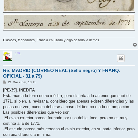
Clasicos, fechadores, Francia en usado y algo de todo lo demas.
JFK
Re: MADRID (CORREO REAL (Sello negro) Y FRANQ.
OFICIAL - 31 a 79)
M
21 Mar 2026, 13:15
e
n
[PE-39]. INEDITA
s
Esta marca la tenia como inédita, pero distinta a la anterior que subí de
a
j
1771, si bien, al revisarla, considero que apenas existen diferencias y las
e
pocas que veo, pueden deberse al paso del tiempo o a la estampación.
Las posibles diferencias que veo son:
-El ovalo exterior parece formado por una doble línea, pero no es muy
distinta a la de 1771.
-El escudo parece más cercano al ovalo exterior, en su parte inferior, pero
con una diferencia mínima.