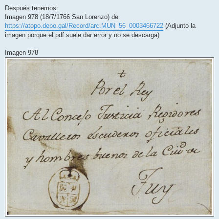
e
n
Después tenemos:
s
Imagen 978 (18/7/1766 San Lorenzo) de
a
j
https://atopo.depo.gal/Record/arc.MUN_56_0003466722
(Adjunto la
e
imagen porque el pdf suele dar error y no se descarga)
Imagen 978