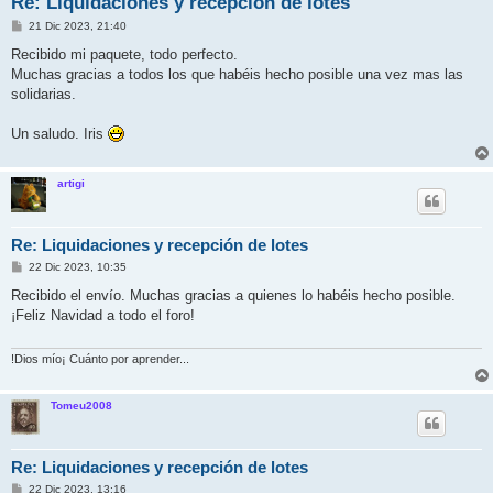
Re: Liquidaciones y recepción de lotes
M
21 Dic 2023, 21:40
e
n
Recibido mi paquete, todo perfecto.
s
Muchas gracias a todos los que habéis hecho posible una vez mas las
a
j
solidarias.
e
Un saludo. Iris
artigi
Re: Liquidaciones y recepción de lotes
M
22 Dic 2023, 10:35
e
n
Recibido el envío. Muchas gracias a quienes lo habéis hecho posible.
s
¡Feliz Navidad a todo el foro!
a
j
e
!Dios mío¡ Cuánto por aprender...
Tomeu2008
Re: Liquidaciones y recepción de lotes
M
22 Dic 2023, 13:16