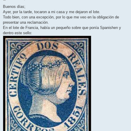
e
n
Buenos días;
s
Ayer, por la tarde, tocaron a mi casa y me dejaron el lote.
a
j
Todo bien, con una excepción, por lo que me veo en la obligación de
e
presentar una reclamación.
En el lote de Francia, había un pequeño sobre que ponía Spanishen y
dentro este sello: