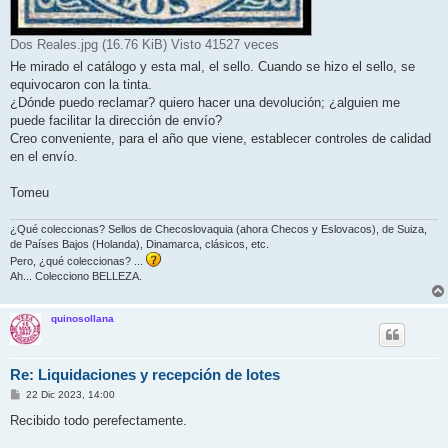
Dos Reales.jpg (16.76 KiB) Visto 41527 veces
He mirado el catálogo y esta mal, el sello. Cuando se hizo el sello, se
equivocaron con la tinta.
¿Dónde puedo reclamar? quiero hacer una devolución; ¿alguien me
puede facilitar la dirección de envío?
Creo conveniente, para el año que viene, establecer controles de calidad
en el envío.
Tomeu
¿Qué coleccionas? Sellos de Checoslovaquia (ahora Checos y Eslovacos), de Suiza,
de Países Bajos (Holanda), Dinamarca, clásicos, etc.
Pero, ¿qué coleccionas? ...
Ah... Colecciono BELLEZA.
quinosollana
Re: Liquidaciones y recepción de lotes
M
22 Dic 2023, 14:00
e
n
Recibido todo perefectamente.
s
a