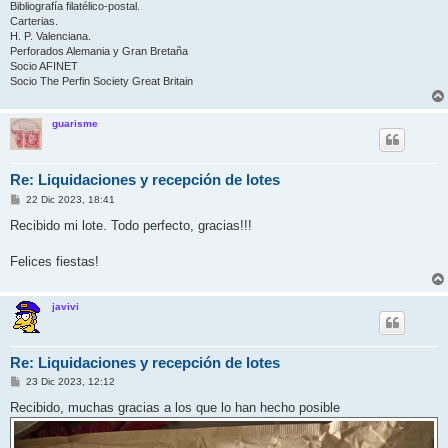
Bibliografía filatélico-postal.
Carterias.
H. P. Valenciana.
Perforados Alemania y Gran Bretaña
Socio AFINET
Socio The Perfin Society Great Britain
guarisme
Re: Liquidaciones y recepción de lotes
M
22 Dic 2023, 18:41
e
n
Recibido mi lote. Todo perfecto, gracias!!!
s
a
j
Felices fiestas!
e
javivi
Re: Liquidaciones y recepción de lotes
M
23 Dic 2023, 12:12
e
n
Recibido, muchas gracias a los que lo han hecho posible
s
a
j