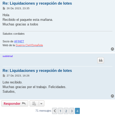
Re: Liquidaciones y recepción de lotes
M
26 Dic 2023, 23:35
e
n
Hola
s
Recibido el paquete esta mañana.
a
j
Muchas gracias a todos
e
Saludos cordiales
Socio de
AFINET
Web de la
Guerra Civil Española
sabitrial
Re: Liquidaciones y recepción de lotes
M
27 Dic 2023, 16:26
e
n
Lote recibido.
s
Muchas gracias por el trabajo. Felicidades.
a
j
Saludos,
e
Responder
1
2
3
4
Anterior
71 mensajes