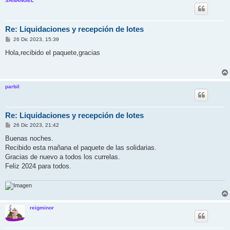
SANANGEL
Re: Liquidaciones y recepción de lotes
M
26 Dic 2023, 15:39
e
n
Hola,recibido el paquete,gracias
s
a
j
e
parbil
Re: Liquidaciones y recepción de lotes
M
26 Dic 2023, 21:42
e
n
Buenas noches.
s
Recibido esta mañana el paquete de las solidarias.
a
j
Gracias de nuevo a todos los currelas.
e
Feliz 2024 para todos.
reigminor