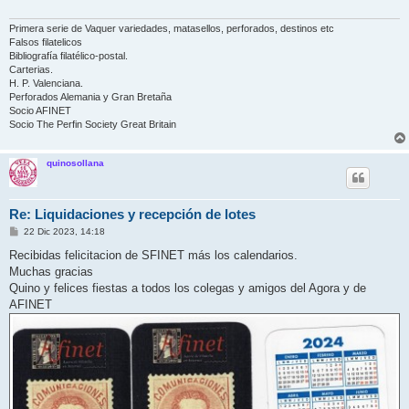
j
e
Primera serie de Vaquer variedades, matasellos, perforados, destinos etc
Falsos filatelicos
Bibliografía filatélico-postal.
Carterias.
H. P. Valenciana.
Perforados Alemania y Gran Bretaña
Socio AFINET
Socio The Perfin Society Great Britain
quinosollana
Re: Liquidaciones y recepción de lotes
M
22 Dic 2023, 14:18
e
n
Recibidas felicitacion de SFINET más los calendarios.
s
Muchas gracias
a
j
Quino y felices fiestas a todos los colegas y amigos del Agora y de
e
AFINET