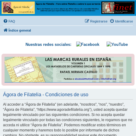
Ágora de Filatelia
Foro sobre filatelia o sobre lo que se tercie. Ágora de Filatelia es un foro abierto que Afinet
ofrece a la comunidad filatélica universal para que exprese libremente sus opiniones y
FAQ
Registrarse
Identificarse
conocimientos
Índice general
Nuestras redes sociales:
Ágora de Filatelia - Condiciones de uso
Al acceder a “Ágora de Filatelia” (en adelante, “nosotros”, “nos”, “nuestro”,
“Ágora de Filatelia”, “https://www.agoradefilatelia.org”), usted acepta quedar
legalmente vinculado por las siguientes condiciones. Si no acepta quedar
legalmente vinculado por todas las condiciones siguientes, le rogamos que no
acceda ni utilice “Ágora de Filatelia”. Podemos modificar estos términos en
cualquier momento y haremos todo lo posible por informarle de dichos
cambios. No obstante, es su responsabilidad revisar este documento