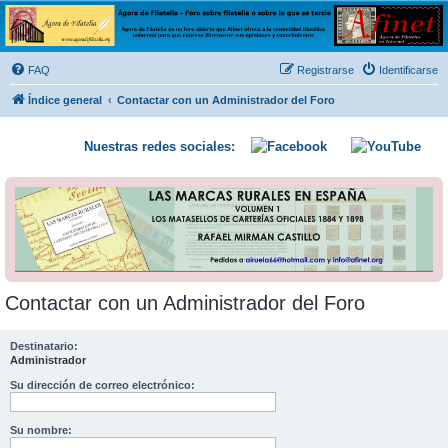
Ágora de Filatelia
Foro sobre filatelia o sobre lo que se tercie. Ágora de Filatelia es un foro abierto que Afinet
ofrece a la comunidad filatélica universal para que exprese libremente sus opiniones y
FAQ
Registrarse
Identificarse
conocimientos
Índice general
Contactar con un Administrador del Foro
Nuestras redes sociales:
Contactar con un Administrador del Foro
Destinatario:
Administrador
Su dirección de correo electrónico:
Su nombre: