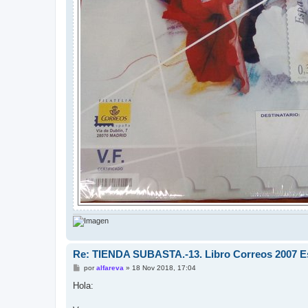
Re: TIENDA SUBASTA.-13. Libro Correos 2007 Esp
M
por
alfareva
»
18 Nov 2018, 17:04
e
n
Hola:
s
a