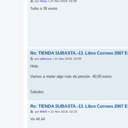
M
por
dony
»
21 Nov 2018, 02:06
e
n
Subo a 36 euros.
s
a
j
e
Re: TIENDA SUBASTA.-13. Libro Correos 2007 Esp
M
por
alfareva
»
21 Nov 2018, 20:56
e
n
Hola:
s
a
j
Vamos a meter algo más de presión. 40,00 euros.
e
Saludos.
Re: TIENDA SUBASTA.-13. Libro Correos 2007 Esp
M
por
MAXI
»
22 Nov 2018, 02:25
e
n
Va 44,44
s
a