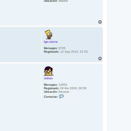
Ubicación:
Madrid
A
r
r
i
b
ign.sierra
a
Mensajes:
6705
Registrado:
12 Sep 2010, 21:53
A
r
r
i
b
Julian
a
Mensajes:
14954
Registrado:
08 Abr 2003, 00:50
Ubicación:
Alicante
C
Contactar:
o
n
t
a
c
t
a
r
J
u