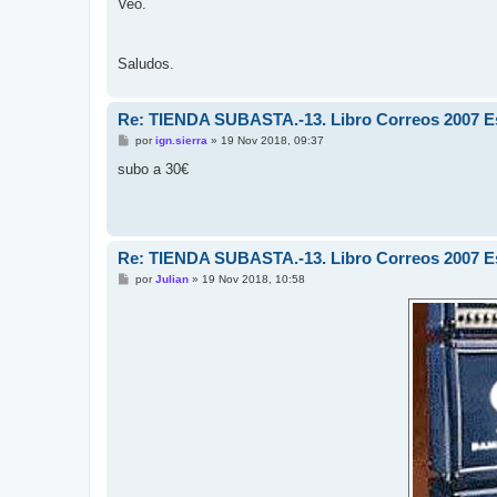
j
Veo.
e
Saludos.
Re: TIENDA SUBASTA.-13. Libro Correos 2007 Esp
M
por
ign.sierra
»
19 Nov 2018, 09:37
e
n
subo a 30€
s
a
j
e
Re: TIENDA SUBASTA.-13. Libro Correos 2007 Esp
M
por
Julian
»
19 Nov 2018, 10:58
e
n
s
a
j
e