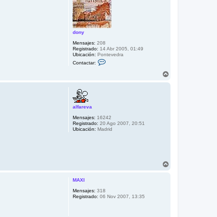
b
a
dony
Mensajes:
208
Registrado:
14 Abr 2005, 01:49
Ubicación:
Pontevedra
C
Contactar:
o
n
A
t
r
a
r
c
i
t
b
a
r
alfareva
a
d
Mensajes:
16242
o
Registrado:
20 Ago 2007, 20:51
n
Ubicación:
Madrid
y
A
r
r
MAXI
i
b
Mensajes:
318
Registrado:
06 Nov 2007, 13:35
a