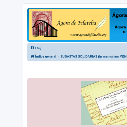
Ágora de Filatelia
Foro sobre filatelia o sobre lo que se tercie. Ágora de Filatelia es un f
FAQ
Índice general
SUBASTAS SOLIDARIAS (In memoriam ME