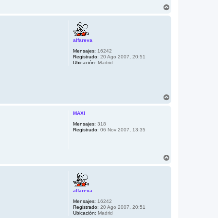
A
r
r
i
b
alfareva
a
Mensajes:
16242
Registrado:
20 Ago 2007, 20:51
Ubicación:
Madrid
A
r
r
MAXI
i
b
Mensajes:
318
Registrado:
06 Nov 2007, 13:35
a
A
r
r
i
b
alfareva
a
Mensajes:
16242
Registrado:
20 Ago 2007, 20:51
Ubicación:
Madrid