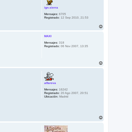
b
ign.sierra
a
Mensajes:
6705
Registrado:
12 Sep 2010, 21:53
A
r
r
MAXI
i
b
Mensajes:
318
Registrado:
06 Nov 2007, 13:35
a
A
r
r
i
b
alfareva
a
Mensajes:
16242
Registrado:
20 Ago 2007, 20:51
Ubicación:
Madrid
A
r
r
i