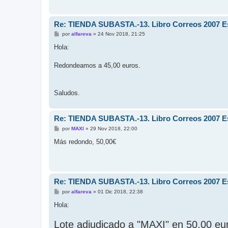
j
e
Re: TIENDA SUBASTA.-13. Libro Correos 2007 Esp
M
por
alfareva
»
24 Nov 2018, 21:25
e
n
Hola:
s
a
j
Redondeamos a 45,00 euros.
e
Saludos.
Re: TIENDA SUBASTA.-13. Libro Correos 2007 Esp
M
por
MAXI
»
29 Nov 2018, 22:00
e
n
Más redondo, 50,00€
s
a
j
e
Re: TIENDA SUBASTA.-13. Libro Correos 2007 Esp
M
por
alfareva
»
01 Dic 2018, 22:38
e
n
Hola:
s
a
Lote adjudicado a "MAXI" en 50,00 eu
j
e