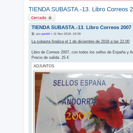
TIENDA SUBASTA.-13. Libro Correos 20
Cerrado
TIENDA SUBASTA.-13. Libro Correos 2007 E
M
por
parbil
»
11 Nov 2018, 19:39
e
n
La subasta finaliza el 1 de diciembre de 2018 a las 22.00
s
a
j
Libro de Correos 2007, con todos los sellos de España y A
e
Precio de salida. 25 €
ADJUNTOS