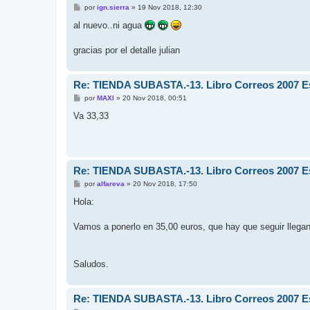
M
por
ign.sierra
»
19 Nov 2018, 12:30
e
n
al nuevo..ni agua
s
a
j
gracias por el detalle julian
e
Re: TIENDA SUBASTA.-13. Libro Correos 2007 Esp
M
por
MAXI
»
20 Nov 2018, 00:51
e
n
Va 33,33
s
a
j
e
Re: TIENDA SUBASTA.-13. Libro Correos 2007 Esp
M
por
alfareva
»
20 Nov 2018, 17:50
e
n
Hola:
s
a
j
Vamos a ponerlo en 35,00 euros, que hay que seguir llegan
e
Saludos.
Re: TIENDA SUBASTA.-13. Libro Correos 2007 Esp