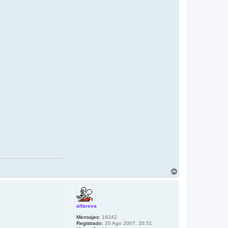
A
r
r
i
b
alfareva
a
Mensajes:
16242
Registrado:
20 Ago 2007, 20:51