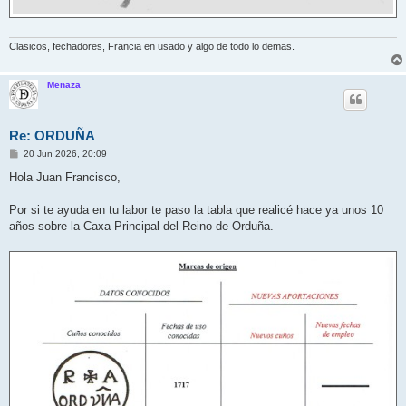
Clasicos, fechadores, Francia en usado y algo de todo lo demas.
Menaza
Re: ORDUÑA
M
20 Jun 2026, 20:09
e
n
Hola Juan Francisco,
s
a
j
Por si te ayuda en tu labor te paso la tabla que realicé hace ya unos 10
e
años sobre la Caxa Principal del Reino de Orduña.