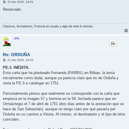
M
21 Abr 2025, 19:01
e
n
Reservado.
s
a
j
e
Clasicos, fechadores, Francia en usado y algo de todo lo demas.
JFK
Re: ORDUÑA
M
21 Abr 2025, 20:53
e
n
PE-3. INÉDITA.
s
Esta carta que ha planteado Fernando (PARBIL) en Bilbao, la tenía
a
j
inicialmente como duda, aunque ya parecía claro que es de Orduña y
e
seria la PE-3 a catalogar en 1751.
Personalmente pienso que realmente se corresponde con la carta que
empieza en la imagen 57 y termina en la 59, fechada parece que en
Ormáiztegui el 7 de abril de 1751 (dos días antes de la anotación que se
hace de San Sebastián), aunque no tengo claro por qué pasaría por
Orduña en su camino a Vitoria. Al menos, el destinatario y el tipo de letra
coinciden.