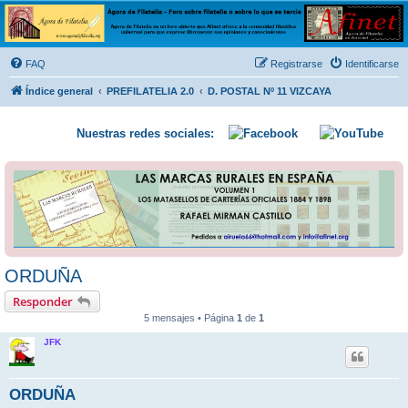
Ágora de Filatelia
Foro sobre filatelia o sobre lo que se tercie. Ágora de Filatelia es un foro abierto que Afinet
ofrece a la comunidad filatélica universal para que exprese libremente sus opiniones y
FAQ
Registrarse
Identificarse
conocimientos
Índice general
PREFILATELIA 2.0
D. POSTAL Nº 11 VIZCAYA
Nuestras redes sociales:
ORDUÑA
Responder
5 mensajes • Página
1
de
1
JFK
ORDUÑA