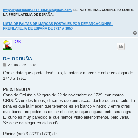
https://prefilatelia1717-1850.blogspot.com/
EL PORTAL MAS COMPLETO SOBRE
LA PREFILATELIA DE ESPAÑA.
LISTA DE FALTAS DE MARCAS POSTALES POR DEMARCACIONES -
PREFILATELIA DE ESPAÑA DE 1717 A 1850
JFK
Re: ORDUÑA
M
20 Jun 2026, 13:48
e
n
Con el dato que aporta José Luis, la anterior marca se debe catalogar de
s
1748 a 1751.
a
j
e
PE-2. INEDITA
Carta de Orduña a Vergara de 22 de noviembre de 1729, con marca
ORDUÑA en dos líneas, diríamos que enmarcada dentro de un círculo. La
pena es que la imagen que tenemos es en blanco y negro y entre otras
cuestiones, no podemos definir el color, aunque seguramente sea negra.
El cuño es muy parecido al que hemos visto anteriormente, pero varia.
Se debe catalogar en dicho año.
Página (b/n) 3 (22/11/1729) de