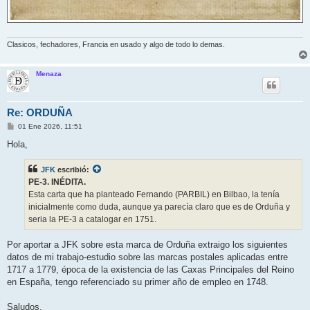
Clasicos, fechadores, Francia en usado y algo de todo lo demas.
Menaza
Re: ORDUÑA
M
01 Ene 2026, 11:51
e
n
Hola,
s
a
j
JFK
escribió:
e
PE-3. INÉDITA.
Esta carta que ha planteado Fernando (PARBIL) en Bilbao, la tenía
inicialmente como duda, aunque ya parecía claro que es de Orduña y
seria la PE-3 a catalogar en 1751.
Por aportar a JFK sobre esta marca de Orduña extraigo los siguientes
datos de mi trabajo-estudio sobre las marcas postales aplicadas entre
1717 a 1779, época de la existencia de las Caxas Principales del Reino
en España, tengo referenciado su primer año de empleo en 1748.
Saludos.