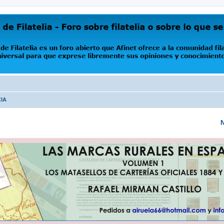
oro abierto que Afinet ofrece a la comunidad filatélica universal para que exprese libremente s
CIA
N