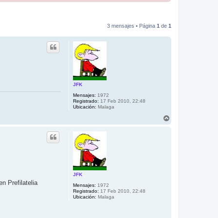
3 mensajes • Página
1
de
1
JFK
Mensajes:
1972
Registrado:
17 Feb 2010, 22:48
Ubicación:
Malaga
A
r
r
i
b
a
JFK
n Prefilatelia
Mensajes:
1972
Registrado:
17 Feb 2010, 22:48
Ubicación:
Malaga