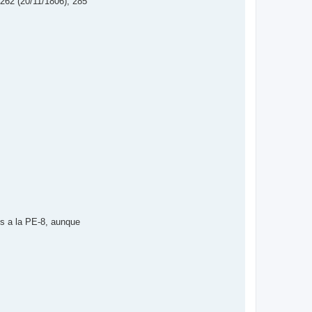
 262 (20/11/1806), 285
os a la PE-8, aunque