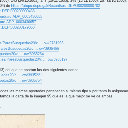
1803), 243 (24/11/1803), 247 (28/11/1803), 249 (13/11/1803), 257 (2/10/1803),
804) de
https://atopo.depo.gal/Record/arc.DEPO00200000702
/arc.DEPO00200000468
ecord/arc.ADP_0003436655
rd/arc.ADP_0003436657
/arc.DEPO00200179068
es/ParesBusquedas20/c ... ow/2781965
/ParesBusquedas20/c ... ow/3936466
quedas20/c ... ow/3935264
u.es/ParesBusquedas20/c ... ow/3935197
3) del que se aportan las dos siguientes cartas.
uedas20/c ... ow/3935221
uedas20/c ... ow/3935754
todas las marcas aportadas pertenecen al mismo tipo y por tanto lo asignam
juntamos la carta de la imagen 95 que es la que mejor se ve de ambas.
.