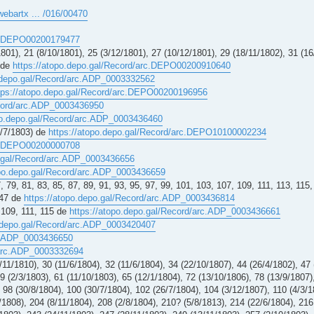
webartx ... /016/00470
rc.DEPO00200179477
1801), 21 (8/10/1801), 25 (3/12/1801), 27 (10/12/1801), 29 (18/11/1802), 31 (16
) de
https://atopo.depo.gal/Record/arc.DEPO00200910640
o.depo.gal/Record/arc.ADP_0003332562
tps://atopo.depo.gal/Record/arc.DEPO00200196956
ecord/arc.ADP_0003436950
po.depo.gal/Record/arc.ADP_0003436460
7/7/1803) de
https://atopo.depo.gal/Record/arc.DEPO10100002234
rc.DEPO00200000708
o.gal/Record/arc.ADP_0003436656
opo.depo.gal/Record/arc.ADP_0003436659
, 79, 81, 83, 85, 87, 89, 91, 93, 95, 97, 99, 101, 103, 107, 109, 111, 113, 115
247 de
https://atopo.depo.gal/Record/arc.ADP_0003436814
, 109, 111, 115 de
https://atopo.depo.gal/Record/arc.ADP_0003436661
o.depo.gal/Record/arc.ADP_0003420407
rc.ADP_0003436650
/arc.ADP_0003332694
/11/1810), 30 (11/6/1804), 32 (11/6/1804), 34 (22/10/1807), 44 (26/4/1802), 47 
59 (2/3/1803), 61 (11/10/1803), 65 (12/1/1804), 72 (13/10/1806), 78 (13/9/1807)
 98 (30/8/1804), 100 (30/7/1804), 102 (26/7/1804), 104 (3/12/1807), 110 (4/3/1
/1808), 204 (8/11/1804), 208 (2/8/1804), 210? (5/8/1813), 214 (22/6/1804), 216