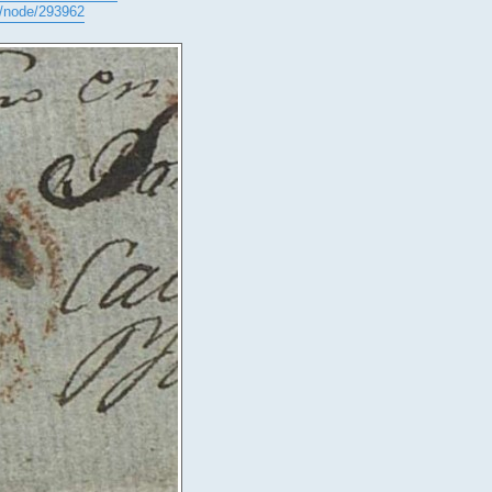
s/node/293962