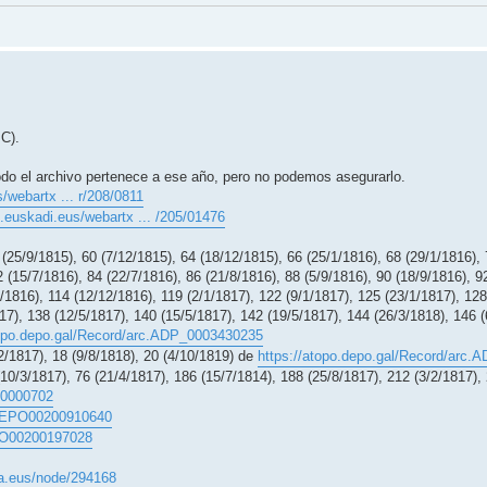
C).
todo el archivo pertenece a ese año, pero no podemos asegurarlo.
/webartx ... r/208/0811
o.euskadi.eus/webartx ... /205/01476
(25/9/1815), 60 (7/12/1815), 64 (18/12/1815), 66 (25/1/1816), 68 (29/1/1816), 
2 (15/7/1816), 84 (22/7/1816), 86 (21/8/1816), 88 (5/9/1816), 90 (18/9/1816), 9
/1816), 114 (12/12/1816), 119 (2/1/1817), 122 (9/1/1817), 125 (23/1/1817), 128
17), 138 (12/5/1817), 140 (15/5/1817), 142 (19/5/1817), 144 (26/3/1818), 146 
topo.depo.gal/Record/arc.ADP_0003430235
2/1817), 18 (9/8/1818), 20 (4/10/1819) de
https://atopo.depo.gal/Record/arc
10/3/1817), 76 (21/4/1817), 186 (15/7/1814), 188 (25/8/1817), 212 (3/2/1817),
00000702
c.DEPO00200910640
EPO00200197028
oa.eus/node/294168