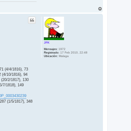
A
r
r
i
b
a
JFK
Mensajes:
1972
Registrado:
17 Feb 2010, 22:48
Ubicación:
Malaga
71 (4/4/1816), 73
2 (4/10/1816), 94
 (20/2/1817), 130
(6/7/1818), 149
.ADP_0003430239
 287 (1/5/1817), 348