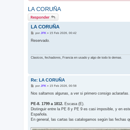
LA CORUÑA
Responder
LA CORUÑA
M
por
JFK
»
15 Feb 2026, 00:42
e
n
Reservado.
s
a
j
e
Clasicos, fechadores, Francia en usado y algo de todo lo demas.
Re: LA CORUÑA
M
por
JFK
»
15 Feb 2026, 00:58
e
n
Nos saltamos algunas, a ver si primero consigo aclararlas.
s
a
j
PE-8. 1799 a 1812.
Escasa (E).
e
Distinguir entre la PE 8 y PE 9 es casi imposible, y en est
Española.
En general, las cartas las catalogamos según las fechas 