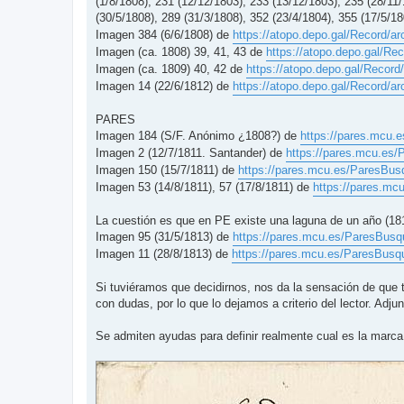
(1/8/1808), 231 (12/12/1803), 233 (13/12/1803), 235 (28/11/
(30/5/1808), 289 (31/3/1808), 352 (23/4/1804), 355 (17/5/1
Imagen 384 (6/6/1808) de
https://atopo.depo.gal/Record
Imagen (ca. 1808) 39, 41, 43 de
https://atopo.depo.gal/R
Imagen (ca. 1809) 40, 42 de
https://atopo.depo.gal/Reco
Imagen 14 (22/6/1812) de
https://atopo.depo.gal/Record
PARES
Imagen 184 (S/F. Anónimo ¿1808?) de
https://pares.mcu.
Imagen 2 (12/7/1811. Santander) de
https://pares.mcu.es
Imagen 150 (15/7/1811) de
https://pares.mcu.es/ParesBus
Imagen 53 (14/8/1811), 57 (17/8/1811) de
https://pares.mc
La cuestión es que en PE existe una laguna de un año (181
Imagen 95 (31/5/1813) de
https://pares.mcu.es/ParesBusq
Imagen 11 (28/8/1813) de
https://pares.mcu.es/ParesBusq
Si tuviéramos que decidirnos, nos da la sensación de que 
con dudas, por lo que lo dejamos a criterio del lector. Ad
Se admiten ayudas para definir realmente cual es la marca