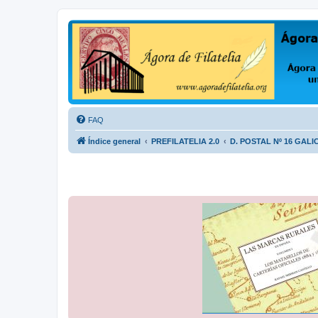
Ágora de Filatelia
Foro sobre filatelia o sobre lo que se tercie. Ágora de Filatelia es un f
FAQ
Índice general
PREFILATELIA 2.0
D. POSTAL Nº 16 GALI