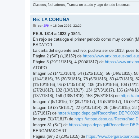
Clasicos, fechadores, Francia en usado y algo de todo lo demas.
Re: LA CORUÑA
M
por
JFK
»
18 Jun 2026, 22:29
e
n
PE-9. 1814 a 1822 y 1844.
s
En
rojo
se cataloga el primer periodo como muy común (M
a
j
BADATOR
e
La carta del siguiente archivo, pudiera ser de 1813, pues 
Página 2 (S/F) (¿1813?) de
https://www.artxibo.euskadi.eus
Página 3 (29/11/1815), 4 (30/4/1817) de
https://www.artxib
ATOPO
Imagen 52 (14/11/1814), 54 (12/1/1815), 56 (14/9/1815), 58 
(11/4/1816), 76 (30/5/1816), 78 (6/6/1816), 80 (4/7/1816), 8
(11/10/1816), 96 (21/10/1816), 106 (31/10/1816), 108 (14/11
(27/2/1817), 132 (10/3/1817), 134 (27/3/1817), 136 (24/4/18
(13/7/1818), 156 (13/8/1818), 158 (26/8/1818) de
https://a
Imagen 7 (5/10/15), 12 (30/1/1817), 14 (8/6/1817), 16 (25/1
Imagen 19 (27/3/1817), 22 (6/10/1814), 28 (19/6/1815), 38 (
(3/7/1817) de
https://atopo.depo.gal/Record/arc.DEPO002
Imagen (31/7/1817) de
https://atopo.depo.gal/Record/ar
Imagen 81 (S/F) de
https://atopo.depo.gal/Record/arc.D
BERGARAKOART
Página (b/n) 2 (20/5/1815) de
https://www.bergarakoartxib