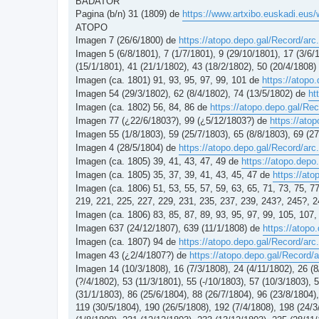
BADATOR
Pagina (b/n) 31 (1809) de
https://www.artxibo.euskadi.eus/
ATOPO
Imagen 7 (26/6/1800) de
https://atopo.depo.gal/Record/a
Imagen 5 (6/8/1801), 7 (1/7/1801), 9 (29/10/1801), 17 (3/6/
(15/1/1801), 41 (21/1/1802), 43 (18/2/1802), 50 (20/4/1808
Imagen (ca. 1801) 91, 93, 95, 97, 99, 101 de
https://atop
Imagen 54 (29/3/1802), 62 (8/4/1802), 74 (13/5/1802) de
ht
Imagen (ca. 1802) 56, 84, 86 de
https://atopo.depo.gal/R
Imagen 77 (¿22/6/1803?), 99 (¿5/12/1803?) de
https://ato
Imagen 55 (1/8/1803), 59 (25/7/1803), 65 (8/8/1803), 69 (2
Imagen 4 (28/5/1804) de
https://atopo.depo.gal/Record/a
Imagen (ca. 1805) 39, 41, 43, 47, 49 de
https://atopo.dep
Imagen (ca. 1805) 35, 37, 39, 41, 43, 45, 47 de
https://at
Imagen (ca. 1806) 51, 53, 55, 57, 59, 63, 65, 71, 73, 75, 77
219, 221, 225, 227, 229, 231, 235, 237, 239, 243?, 245?, 
Imagen (ca. 1806) 83, 85, 87, 89, 93, 95, 97, 99, 105, 107
Imagen 637 (24/12/1807), 639 (11/1/1808) de
https://atop
Imagen (ca. 1807) 94 de
https://atopo.depo.gal/Record/a
Imagen 43 (¿2/4/1807?) de
https://atopo.depo.gal/Record
Imagen 14 (10/3/1808), 16 (7/3/1808), 24 (4/11/1802), 26 (8
(?/4/1802), 53 (11/3/1801), 55 (-/10/1803), 57 (10/3/1803), 
(31/1/1803), 86 (25/6/1804), 88 (26/7/1804), 96 (23/8/1804),
119 (30/5/1804), 190 (26/5/1808), 192 (7/4/1808), 198 (24/3