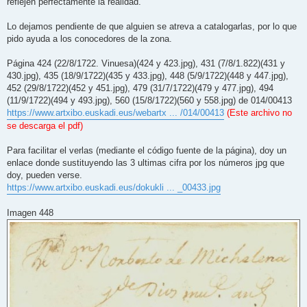
reflejen perfectamente la realidad.
Lo dejamos pendiente de que alguien se atreva a catalogarlas, por lo que
pido ayuda a los conocedores de la zona.
Página 424 (22/8/1722. Vinuesa)(424 y 423.jpg), 431 (7/8/1.822)(431 y
430.jpg), 435 (18/9/1722)(435 y 433.jpg), 448 (5/9/1722)(448 y 447.jpg),
452 (29/8/1722)(452 y 451.jpg), 479 (31/7/1722)(479 y 477.jpg), 494
(11/9/1722)(494 y 493.jpg), 560 (15/8/1722)(560 y 558.jpg) de 014/00413
https://www.artxibo.euskadi.eus/webartx ... /014/00413
(Este archivo no
se descarga el pdf)
Para facilitar el verlas (mediante el código fuente de la página), doy un
enlace donde sustituyendo las 3 ultimas cifra por los números jpg que
doy, pueden verse.
https://www.artxibo.euskadi.eus/dokukli ... _00433.jpg
Imagen 448