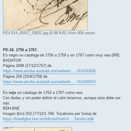
PE4 014_00417_00632.jpg (6.88 KiB) Visto 408 veces
PE-18. 1756 a 1767.
En negro se cataloga de 1756 a 1759 y en 1767 como muy rara (RR).
BADATOR
Página 2688 (17/12/1757) de
https://www.artxibo.euskadi.eus/webartx ... /014/00435
Página 204 (15/9/1759) de
https://www.artxibo.euskadi.eus/webartx ... /014/00474
En
rojo
se cataloga de 1762 a 1767 como rara.
Con dudas y sin poder definir el color tenemos, aunque esta debe ser
rojo.
BDH-BNE
Imagen (b/n) 253 (7?/12/1.766. Tozalmoro por Soria) de
https://bnedigital.bne.es/bd/card?oid=0 ... 5&site=bdh