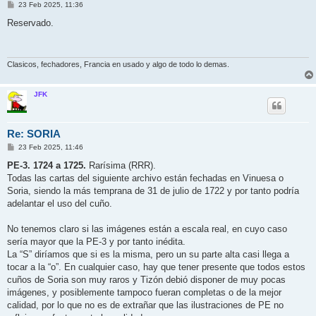
M
23 Feb 2025, 11:36
e
n
Reservado.
s
a
j
e
Clasicos, fechadores, Francia en usado y algo de todo lo demas.
JFK
Re: SORIA
M
23 Feb 2025, 11:46
e
n
PE-3. 1724 a 1725.
Rarísima (RRR).
s
Todas las cartas del siguiente archivo están fechadas en Vinuesa o
a
j
Soria, siendo la más temprana de 31 de julio de 1722 y por tanto podría
e
adelantar el uso del cuño.
No tenemos claro si las imágenes están a escala real, en cuyo caso
sería mayor que la PE-3 y por tanto inédita.
La “S” diríamos que si es la misma, pero un su parte alta casi llega a
tocar a la “o”. En cualquier caso, hay que tener presente que todos estos
cuños de Soria son muy raros y Tizón debió disponer de muy pocas
imágenes, y posiblemente tampoco fueran completas o de la mejor
calidad, por lo que no es de extrañar que las ilustraciones de PE no