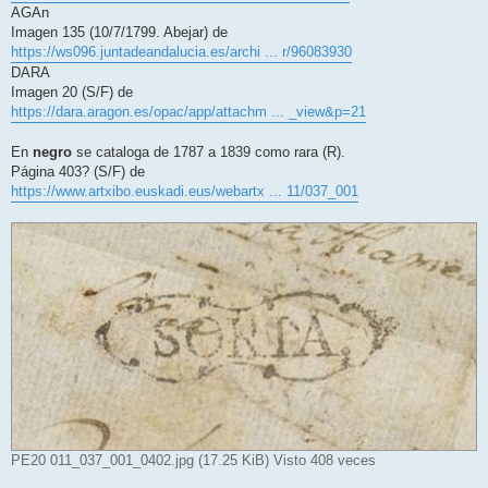
AGAn
Imagen 135 (10/7/1799. Abejar) de
https://ws096.juntadeandalucia.es/archi ... r/96083930
DARA
Imagen 20 (S/F) de
https://dara.aragon.es/opac/app/attachm ... _view&p=21
En
negro
se cataloga de 1787 a 1839 como rara (R).
Página 403? (S/F) de
https://www.artxibo.euskadi.eus/webartx ... 11/037_001
PE20 011_037_001_0402.jpg (17.25 KiB) Visto 408 veces