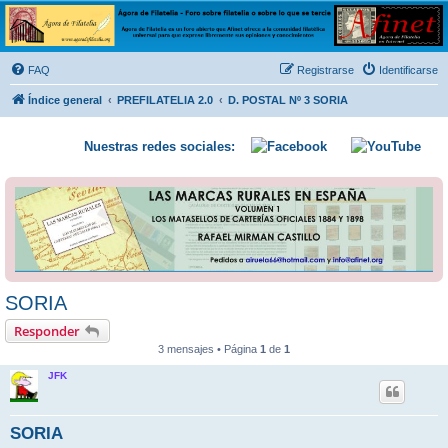
Ágora de Filatelia
Foro sobre filatelia o sobre lo que se tercie. Ágora de Filatelia es un foro abierto que Afinet
ofrece a la comunidad filatélica universal para que exprese libremente sus opiniones y
FAQ
Registrarse
Identificarse
conocimientos
Índice general
PREFILATELIA 2.0
D. POSTAL Nº 3 SORIA
Nuestras redes sociales:
SORIA
Responder
3 mensajes • Página
1
de
1
JFK
SORIA