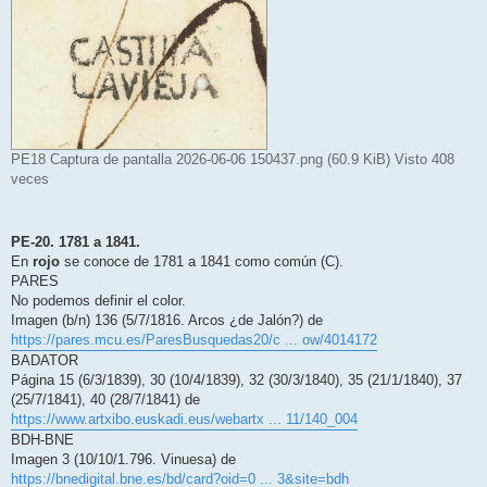
PE18 Captura de pantalla 2026-06-06 150437.png (60.9 KiB) Visto 408
veces
PE-20. 1781 a 1841.
En
rojo
se conoce de 1781 a 1841 como común (C).
PARES
No podemos definir el color.
Imagen (b/n) 136 (5/7/1816. Arcos ¿de Jalón?) de
https://pares.mcu.es/ParesBusquedas20/c ... ow/4014172
BADATOR
Página 15 (6/3/1839), 30 (10/4/1839), 32 (30/3/1840), 35 (21/1/1840), 37
(25/7/1841), 40 (28/7/1841) de
https://www.artxibo.euskadi.eus/webartx ... 11/140_004
BDH-BNE
Imagen 3 (10/10/1.796. Vinuesa) de
https://bnedigital.bne.es/bd/card?oid=0 ... 3&site=bdh