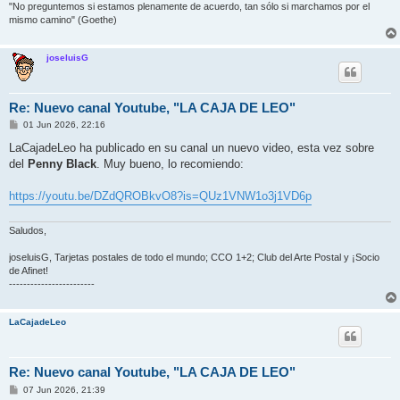
"No preguntemos si estamos plenamente de acuerdo, tan sólo si marchamos por el
mismo camino" (Goethe)
joseluisG
Re: Nuevo canal Youtube, "LA CAJA DE LEO"
M
01 Jun 2026, 22:16
e
n
LaCajadeLeo ha publicado en su canal un nuevo video, esta vez sobre
s
del
Penny Black
. Muy bueno, lo recomiendo:
a
j
e
https://youtu.be/DZdQROBkvO8?is=QUz1VNW1o3j1VD6p
Saludos,
joseluisG, Tarjetas postales de todo el mundo; CCO 1+2; Club del Arte Postal y ¡Socio
de Afinet!
------------------------
LaCajadeLeo
Re: Nuevo canal Youtube, "LA CAJA DE LEO"
M
07 Jun 2026, 21:39
e