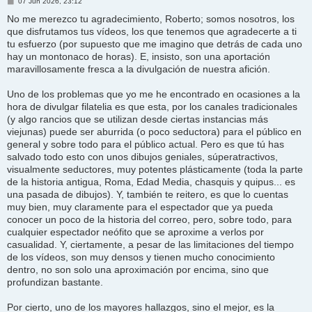
M
07 Jun 2026, 23:12
e
n
No me merezco tu agradecimiento, Roberto; somos nosotros, los
s
que disfrutamos tus vídeos, los que tenemos que agradecerte a ti
a
j
tu esfuerzo (por supuesto que me imagino que detrás de cada uno
e
hay un montonaco de horas). E, insisto, son una aportación
maravillosamente fresca a la divulgación de nuestra afición.
Uno de los problemas que yo me he encontrado en ocasiones a la
hora de divulgar filatelia es que esta, por los canales tradicionales
(y algo rancios que se utilizan desde ciertas instancias más
viejunas) puede ser aburrida (o poco seductora) para el público en
general y sobre todo para el público actual. Pero es que tú has
salvado todo esto con unos dibujos geniales, súperatractivos,
visualmente seductores, muy potentes plásticamente (toda la parte
de la historia antigua, Roma, Edad Media, chasquis y quipus... es
una pasada de dibujos). Y, también te reitero, es que lo cuentas
muy bien, muy claramente para el espectador que ya pueda
conocer un poco de la historia del correo, pero, sobre todo, para
cualquier espectador neófito que se aproxime a verlos por
casualidad. Y, ciertamente, a pesar de las limitaciones del tiempo
de los vídeos, son muy densos y tienen mucho conocimiento
dentro, no son solo una aproximación por encima, sino que
profundizan bastante.
Por cierto, uno de los mayores hallazgos, sino el mejor, es la