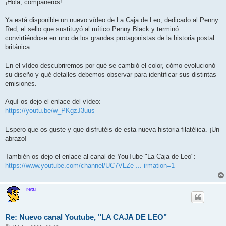
n
¡Hola, compañeros!
s
a
j
Ya está disponible un nuevo vídeo de La Caja de Leo, dedicado al Penny
e
Red, el sello que sustituyó al mítico Penny Black y terminó
convirtiéndose en uno de los grandes protagonistas de la historia postal
británica.
En el vídeo descubriremos por qué se cambió el color, cómo evolucionó
su diseño y qué detalles debemos observar para identificar sus distintas
emisiones.
Aquí os dejo el enlace del vídeo:
https://youtu.be/w_PKgzJ3uus
Espero que os guste y que disfrutéis de esta nueva historia filatélica. ¡Un
abrazo!
También os dejo el enlace al canal de YouTube "La Caja de Leo":
https://www.youtube.com/channel/UC7VLZe ... irmation=1
retu
Re: Nuevo canal Youtube, "LA CAJA DE LEO"