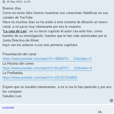
M
28 May 2026, 12:09
e
n
Buenos días
s
Como en estos hilos foreros muestran sus creaciones filatélicas en sus
a
j
canales de YouTube
e
Hace no muchos días se ha unido a este sistema de difusión un nuevo
canal, a mi juicio muy interesante por eso le muestro.
“
La caja de Leo
”, en su tercer capítulo él autor cita este foro, como
fuentes de su investigación, fuentes que le han sido autorizadas por la
Junta Directiva de Afinet.
Aquí van los enlaces a sus tres primeros capítulos
Presentación del canal
https://www.youtube.com/watch?v=4B8d3Td ... 1S&index=3
La Historia del correo
https://www.youtube.com/watch?v=HxaNTh7 ... 1S&index=4
La Prefilatelia
https://www.youtube.com/watch?v=tQC5CSm68h0
Espero que os resulten interesantes, a mi si me lo han parecido y por eso
los comparto.
Saludos Luis
joaquinjb