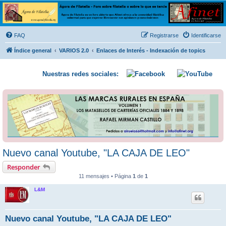
Ágora de Filatelia
Foro sobre filatelia o sobre lo que se tercie. Ágora de Filatelia es un foro abierto que Afinet
ofrece a la comunidad filatélica universal para que exprese libremente sus opiniones y
FAQ
Registrarse
Identificarse
conocimientos
Índice general
VARIOS 2.0
Enlaces de Interés - Indexación de topics
Nuestras redes sociales:
Nuevo canal Youtube, "LA CAJA DE LEO"
Responder
11 mensajes • Página
1
de
1
L&M
Nuevo canal Youtube, "LA CAJA DE LEO"