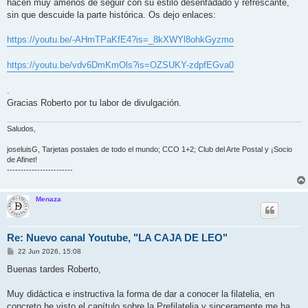
hacen muy amenos de seguir con su estilo desenfadado y refrescante,
sin que descuide la parte histórica. Os dejo enlaces:
https://youtu.be/-AHmTPaKfE4?is=_8kXWYl8ohkGyzmo
https://youtu.be/vdv6DmKmOls?is=OZSUKY-zdpfEGva0
.
Gracias Roberto por tu labor de divulgación.
Saludos,
joseluisG, Tarjetas postales de todo el mundo; CCO 1+2; Club del Arte Postal y ¡Socio
de Afinet!
------------------------
Menaza
Re: Nuevo canal Youtube, "LA CAJA DE LEO"
M
22 Jun 2026, 15:08
e
n
Buenas tardes Roberto,
s
a
j
Muy didáctica e instructiva la forma de dar a conocer la filatelia, en
e
concreto he visto el capítulo sobre la Prefilatelia y sinceramente me ha