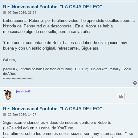
Re: Nuevo canal Youtube, "LA CAJA DE LEO"
M
07 Jun 2026, 23:24
e
n
Enhorabuena, Roberto, por tu último video. He aprendido detalles sobre la
s
historia del Penny red que desconocía.. En el Ágora se había
a
j
mencionado algo de ese sello, pero hace ya años.
e
Y me uno al comentario de Retu: haces una labor de divulgación muy
buena y con un estilo original, refrescante.. Sigue así.
Saludos,
joseluisG, Tarjetas postales de todo el mundo; CCO 1+2; Club del Arte Postal y ¡Socio
de Afinet!
------------------------
joseluisG
Re: Nuevo canal Youtube, "LA CAJA DE LEO"
M
22 Jun 2026, 14:57
e
n
Sigo recomendando los vídeos de nuestro conforero Roberto
s
(LaCajadeLeo) en su canal de YouTube.
a
j
Los últimos sobre los primeros sellos suizos son muy interesantes. Y se
e