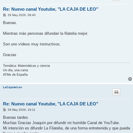
Re: Nuevo canal Youtube, "LA CAJA DE LEO"
M
29 May 2026, 09:40
e
n
Buenas.
s
a
j
Mientras más personas difundan la filatelia mejor.
e
Son uno vídeos muy instructivos.
Gracias
Temática: Matemáticas y ciencia
Un día, una carta
ATMs de España
LaCajadeLeo
Re: Nuevo canal Youtube, "LA CAJA DE LEO"
M
29 May 2026, 19:11
e
n
Buenas tardes.
s
Muchas Gracias Joaquín por difundir mi humilde Canal de YouTube.
a
j
Mi intención es difundir La Filatelia, de una forma entretenida y que pueda
e