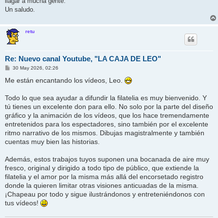
llagar a mucha gente.
Un saludo.
retu
Re: Nuevo canal Youtube, "LA CAJA DE LEO"
M
30 May 2026, 02:26
e
n
Me están encantando los vídeos, Leo.
s
a
j
Todo lo que sea ayudar a difundir la filatelia es muy bienvenido. Y
e
tú tienes un excelente don para ello. No solo por la parte del diseño
gráfico y la animación de los vídeos, que los hace tremendamente
entretenidos para los espectadores, sino también por el excelente
ritmo narrativo de los mismos. Dibujas magistralmente y también
cuentas muy bien las historias.
Además, estos trabajos tuyos suponen una bocanada de aire muy
fresco, original y dirigido a todo tipo de público, que extiende la
filatelia y el amor por la misma más allá del encorsetado registro
donde la quieren limitar otras visiones anticuadas de la misma.
¡Chapeau por todo y sigue ilustrándonos y entreteniéndonos con
tus vídeos!