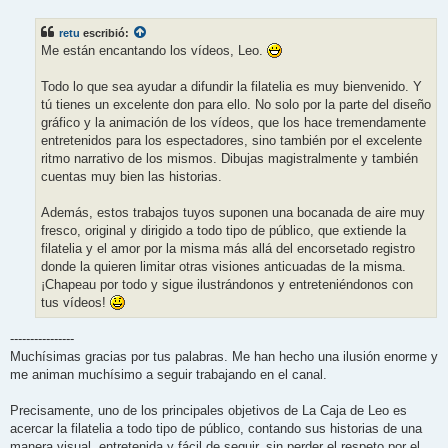
n
s
retu
escribió:
a
j
Me están encantando los vídeos, Leo.
e
Todo lo que sea ayudar a difundir la filatelia es muy bienvenido. Y
tú tienes un excelente don para ello. No solo por la parte del diseño
gráfico y la animación de los vídeos, que los hace tremendamente
entretenidos para los espectadores, sino también por el excelente
ritmo narrativo de los mismos. Dibujas magistralmente y también
cuentas muy bien las historias.
Además, estos trabajos tuyos suponen una bocanada de aire muy
fresco, original y dirigido a todo tipo de público, que extiende la
filatelia y el amor por la misma más allá del encorsetado registro
donde la quieren limitar otras visiones anticuadas de la misma.
¡Chapeau por todo y sigue ilustrándonos y entreteniéndonos con
tus vídeos!
----------------
Muchísimas gracias por tus palabras. Me han hecho una ilusión enorme y
me animan muchísimo a seguir trabajando en el canal.
Precisamente, uno de los principales objetivos de La Caja de Leo es
acercar la filatelia a todo tipo de público, contando sus historias de una
manera visual, entretenida y fácil de seguir, sin perder el respeto por el