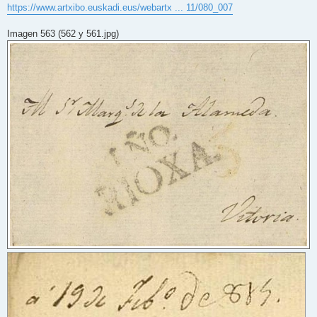
https://www.artxibo.euskadi.eus/webartx ... 11/080_007
Imagen 563 (562 y 561.jpg)