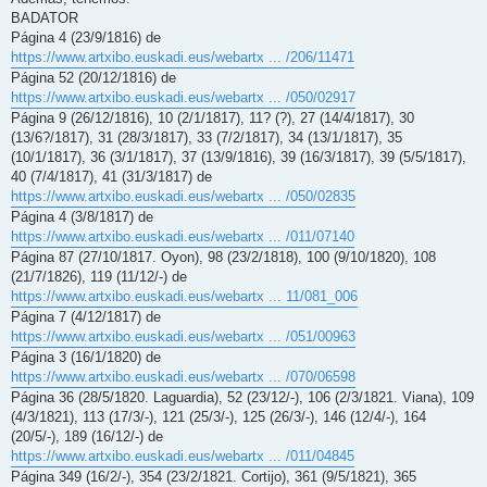
BADATOR
Página 4 (23/9/1816) de
https://www.artxibo.euskadi.eus/webartx ... /206/11471
Página 52 (20/12/1816) de
https://www.artxibo.euskadi.eus/webartx ... /050/02917
Página 9 (26/12/1816), 10 (2/1/1817), 11? (?), 27 (14/4/1817), 30
(13/6?/1817), 31 (28/3/1817), 33 (7/2/1817), 34 (13/1/1817), 35
(10/1/1817), 36 (3/1/1817), 37 (13/9/1816), 39 (16/3/1817), 39 (5/5/1817),
40 (7/4/1817), 41 (31/3/1817) de
https://www.artxibo.euskadi.eus/webartx ... /050/02835
Página 4 (3/8/1817) de
https://www.artxibo.euskadi.eus/webartx ... /011/07140
Página 87 (27/10/1817. Oyon), 98 (23/2/1818), 100 (9/10/1820), 108
(21/7/1826), 119 (11/12/-) de
https://www.artxibo.euskadi.eus/webartx ... 11/081_006
Página 7 (4/12/1817) de
https://www.artxibo.euskadi.eus/webartx ... /051/00963
Página 3 (16/1/1820) de
https://www.artxibo.euskadi.eus/webartx ... /070/06598
Página 36 (28/5/1820. Laguardia), 52 (23/12/-), 106 (2/3/1821. Viana), 109
(4/3/1821), 113 (17/3/-), 121 (25/3/-), 125 (26/3/-), 146 (12/4/-), 164
(20/5/-), 189 (16/12/-) de
https://www.artxibo.euskadi.eus/webartx ... /011/04845
Página 349 (16/2/-), 354 (23/2/1821. Cortijo), 361 (9/5/1821), 365