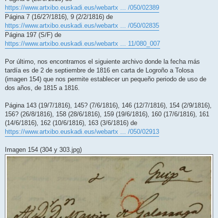
https://www.artxibo.euskadi.eus/webartx ... /050/02389
Página 7 (16/2?/1816), 9 (2/2/1816) de
https://www.artxibo.euskadi.eus/webartx ... /050/02835
Página 197 (S/F) de
https://www.artxibo.euskadi.eus/webartx ... 11/080_007
Por último, nos encontramos el siguiente archivo donde la fecha más
tardía es de 2 de septiembre de 1816 en carta de Logroño a Tolosa
(imagen 154) que nos permite establecer un pequeño periodo de uso de
dos años, de 1815 a 1816.
Página 143 (19/7/1816), 145? (7/6/1816), 146 (12/7/1816), 154 (2/9/1816),
156? (26/8/1816), 158 (28/6/1816), 159 (19/6/1816), 160 (17/6/1816), 161
(14/6/1816), 162 (10/6/1816), 163 (3/6/1816) de
https://www.artxibo.euskadi.eus/webartx ... /050/02913
Imagen 154 (304 y 303.jpg)