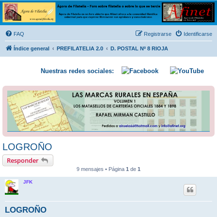
Ágora de Filatelia
Foro sobre filatelia o sobre lo que se tercie. Ágora de Filatelia es un foro abierto que Afinet
ofrece a la comunidad filatélica universal para que exprese libremente sus opiniones y
FAQ
Registrarse
Identificarse
conocimientos
Índice general
PREFILATELIA 2.0
D. POSTAL Nº 8 RIOJA
Nuestras redes sociales:
LOGROÑO
Responder
9 mensajes • Página
1
de
1
JFK
LOGROÑO