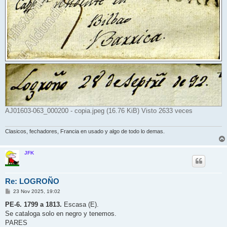
AJ01603-063_000200 - copia.jpeg (16.76 KiB) Visto 2633 veces
Clasicos, fechadores, Francia en usado y algo de todo lo demas.
JFK
Re: LOGROÑO
M
23 Nov 2025, 19:02
e
n
PE-6. 1799 a 1813.
Escasa (E).
s
Se cataloga solo en negro y tenemos.
a
j
PARES