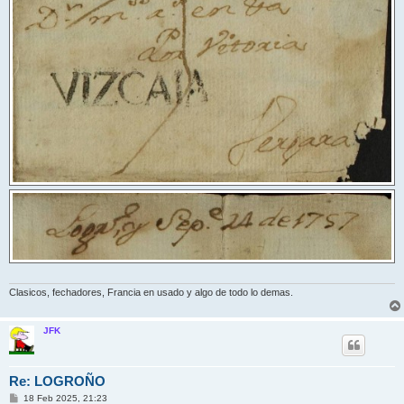
Clasicos, fechadores, Francia en usado y algo de todo lo demas.
JFK
Re: LOGROÑO
M
18 Feb 2025, 21:23