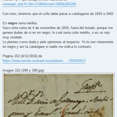
viewtopic.php?f=2&t=21984&start=280#p355290
Con esto, tenemos que el cuño debe pasar a catalogarse de 1816 a 1842.
En
negro
seria inédita.
Saco esta carta de 4 de noviembre de 1816, fuera del listado, porque me
genera dudas de si es en negro, lo cual seria color inédito, o es un rojo
muy oxidado.
Lo planteo como duda y pido opiniones al respecto. Yo la veo claramente
en negro y así la catalogare si nadie me indica lo contrario.
Página 152 (4/11/1816) de
https://www.artxibo.euskadi.eus/webartx ... /050/02913
Imagen 152 (299 y 298.jpg)