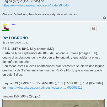
Pagina (b/n) 2 (15/10/1815) de
https://www.bergarakoartxiboa.eus/node/294048
Clasicos, fechadores, Francia en usado y algo de todo lo demas.
JFK
Re: LOGROÑO
M
23 May 2026, 11:22
e
n
PE-7. 1817 a 1840.
Muy común (MC).
s
Carta de 6 de septiembre de 1816 de Logroño a Tolosa (imagen 150),
a
j
cuatro días después de la vista con anterioridad, y que adelanta el uso
e
del cuño en un año.
Con todas estas nuevas aportaciones prácticamente se cierra una laguna
que había de 3 años entre las marcas PE-6 y PE-7, que ahora se queda
en solo 4 días.
Página 149 (30/9/1816), 150 (6/9/1816), 152 (14/10/1816), 154 (9/9/1816)
de
https://www.artxibo.euskadi.eus/webartx ... /050/02913
Imagen 150 (296 y 295.jpg)