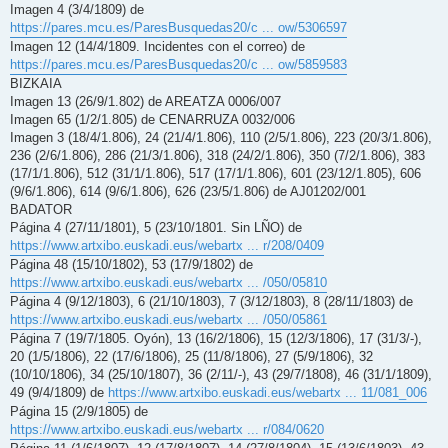
e
Imagen 4 (3/4/1809) de
https://pares.mcu.es/ParesBusquedas20/c ... ow/5306597
Imagen 12 (14/4/1809. Incidentes con el correo) de
https://pares.mcu.es/ParesBusquedas20/c ... ow/5859583
BIZKAIA
Imagen 13 (26/9/1.802) de AREATZA 0006/007
Imagen 65 (1/2/1.805) de CENARRUZA 0032/006
Imagen 3 (18/4/1.806), 24 (21/4/1.806), 110 (2/5/1.806), 223 (20/3/1.806),
236 (2/6/1.806), 286 (21/3/1.806), 318 (24/2/1.806), 350 (7/2/1.806), 383
(17/1/1.806), 512 (31/1/1.806), 517 (17/1/1.806), 601 (23/12/1.805), 606
(9/6/1.806), 614 (9/6/1.806), 626 (23/5/1.806) de AJ01202/001
BADATOR
Página 4 (27/11/1801), 5 (23/10/1801. Sin LÑO) de
https://www.artxibo.euskadi.eus/webartx ... r/208/0409
Página 48 (15/10/1802), 53 (17/9/1802) de
https://www.artxibo.euskadi.eus/webartx ... /050/05810
Página 4 (9/12/1803), 6 (21/10/1803), 7 (3/12/1803), 8 (28/11/1803) de
https://www.artxibo.euskadi.eus/webartx ... /050/05861
Página 7 (19/7/1805. Oyón), 13 (16/2/1806), 15 (12/3/1806), 17 (31/3/-),
20 (1/5/1806), 22 (17/6/1806), 25 (11/8/1806), 27 (5/9/1806), 32
(10/10/1806), 34 (25/10/1807), 36 (2/11/-), 43 (29/7/1808), 46 (31/1/1809),
49 (9/4/1809) de
https://www.artxibo.euskadi.eus/webartx ... 11/081_006
Página 15 (2/9/1805) de
https://www.artxibo.euskadi.eus/webartx ... r/084/0620