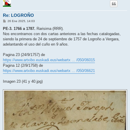
Re: LOGROÑO
M
26 Ene 2025, 14:03
e
n
PE-3. 1766 a 1787.
Rarisima (RRR).
s
Nos encontramos con dos cartas anteriores a las fechas catalogadas,
a
j
siendo la primera de 24 de septiembre de 1757 de Logroño a Vergara,
e
adelantando el uso del cuño en 9 años.
Pagina 23 (24/9/1757) de
https://www.artxibo.euskadi.eus/webartx ... /050/06015
Pagina 12 (2/9/1758) de
https://www.artxibo.euskadi.eus/webartx ... /050/06621
Imagen 23 (41 y 40.jpg)