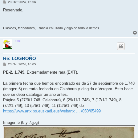
M
23 Oct 2024, 15:56
e
n
Reservado.
s
a
j
e
Clasicos, fechadores, Francia en usado y algo de todo lo demas.
JFK
Re: LOGROÑO
M
23 Oct 2024, 16:05
e
n
PE-2. 1.749.
Extremadamente rara (EXT).
s
a
j
La primera fecha que hemos encontrado es de 27 de septiembre de 1.748
e
(imagen 5) en carta fechada en Calahorra y dirigida a Vergara. Esto hace
que se deba catalogar un año antes.
Página 5 (27/9/1.748. Calahorra), 6 (29/11/1.748), 7 (17/1/1.749), 8
(7/2/1.749), 10 (5/6/1.749), 11 (13/6/1.749) de
https://www.artxibo.euskadi.eus/webartx ... /050/05499
Imagen 5 (8 y 7.jpg)