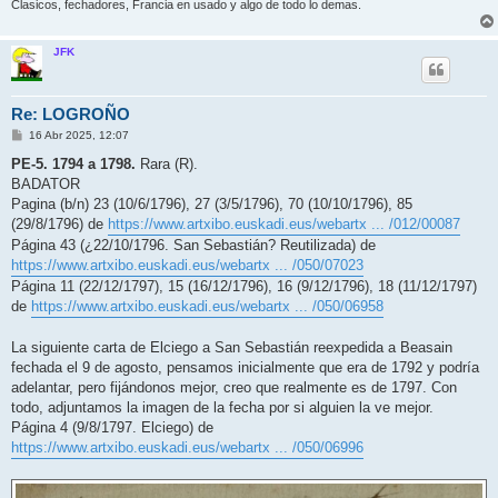
Clasicos, fechadores, Francia en usado y algo de todo lo demas.
JFK
Re: LOGROÑO
M
16 Abr 2025, 12:07
e
n
PE-5. 1794 a 1798.
Rara (R).
s
BADATOR
a
j
Pagina (b/n) 23 (10/6/1796), 27 (3/5/1796), 70 (10/10/1796), 85
e
(29/8/1796) de
https://www.artxibo.euskadi.eus/webartx ... /012/00087
Página 43 (¿22/10/1796. San Sebastián? Reutilizada) de
https://www.artxibo.euskadi.eus/webartx ... /050/07023
Página 11 (22/12/1797), 15 (16/12/1796), 16 (9/12/1796), 18 (11/12/1797)
de
https://www.artxibo.euskadi.eus/webartx ... /050/06958
La siguiente carta de Elciego a San Sebastián reexpedida a Beasain
fechada el 9 de agosto, pensamos inicialmente que era de 1792 y podría
adelantar, pero fijándonos mejor, creo que realmente es de 1797. Con
todo, adjuntamos la imagen de la fecha por si alguien la ve mejor.
Página 4 (9/8/1797. Elciego) de
https://www.artxibo.euskadi.eus/webartx ... /050/06996