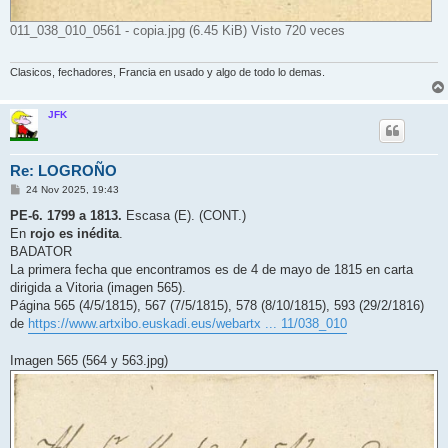
011_038_010_0561 - copia.jpg (6.45 KiB) Visto 720 veces
Clasicos, fechadores, Francia en usado y algo de todo lo demas.
JFK
Re: LOGROÑO
M
24 Nov 2025, 19:43
e
n
PE-6. 1799 a 1813.
Escasa (E). (CONT.)
s
En
rojo es inédita
.
a
j
BADATOR
e
La primera fecha que encontramos es de 4 de mayo de 1815 en carta
dirigida a Vitoria (imagen 565).
Página 565 (4/5/1815), 567 (7/5/1815), 578 (8/10/1815), 593 (29/2/1816)
de
https://www.artxibo.euskadi.eus/webartx ... 11/038_010
Imagen 565 (564 y 563.jpg)