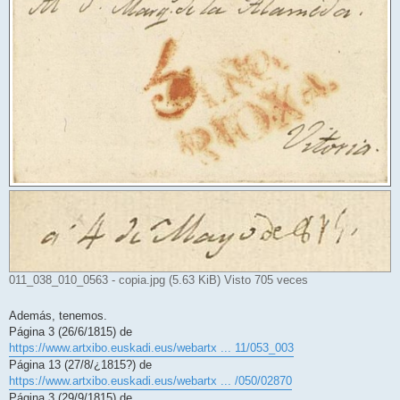
011_038_010_0563 - copia.jpg (5.63 KiB) Visto 705 veces
Además, tenemos.
Página 3 (26/6/1815) de
https://www.artxibo.euskadi.eus/webartx ... 11/053_003
Página 13 (27/8/¿1815?) de
https://www.artxibo.euskadi.eus/webartx ... /050/02870
Página 3 (29/9/1815) de