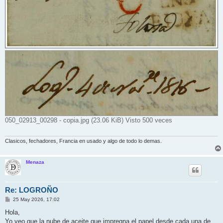
050_02913_00298 - copia.jpg (23.06 KiB) Visto 500 veces
Clasicos, fechadores, Francia en usado y algo de todo lo demas.
Menaza
Re: LOGROÑO
M
25 May 2026, 17:02
e
n
Hola,
s
Yo veo que la nube de aceite que impregna el papel desde cada una de
a