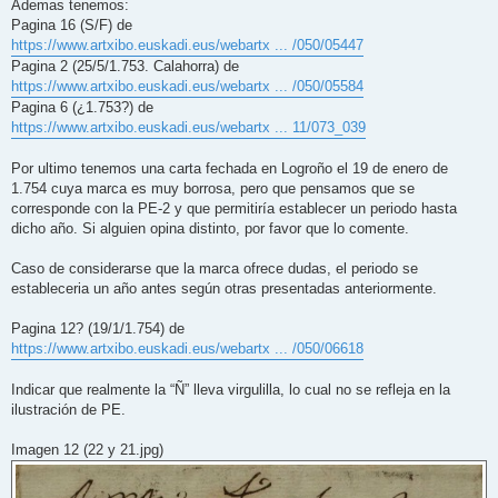
Ademas tenemos:
Pagina 16 (S/F) de
https://www.artxibo.euskadi.eus/webartx ... /050/05447
Pagina 2 (25/5/1.753. Calahorra) de
https://www.artxibo.euskadi.eus/webartx ... /050/05584
Pagina 6 (¿1.753?) de
https://www.artxibo.euskadi.eus/webartx ... 11/073_039
Por ultimo tenemos una carta fechada en Logroño el 19 de enero de
1.754 cuya marca es muy borrosa, pero que pensamos que se
corresponde con la PE-2 y que permitiría establecer un periodo hasta
dicho año. Si alguien opina distinto, por favor que lo comente.
Caso de considerarse que la marca ofrece dudas, el periodo se
estableceria un año antes según otras presentadas anteriormente.
Pagina 12? (19/1/1.754) de
https://www.artxibo.euskadi.eus/webartx ... /050/06618
Indicar que realmente la “Ñ” lleva virgulilla, lo cual no se refleja en la
ilustración de PE.
Imagen 12 (22 y 21.jpg)