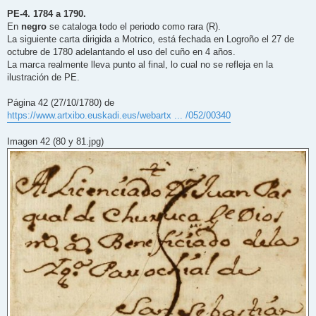
e
n
PE-4. 1784 a 1790.
s
En
negro
se cataloga todo el periodo como rara (R).
a
j
La siguiente carta dirigida a Motrico, está fechada en Logroño el 27 de
e
octubre de 1780 adelantando el uso del cuño en 4 años.
La marca realmente lleva punto al final, lo cual no se refleja en la
ilustración de PE.
Página 42 (27/10/1780) de
https://www.artxibo.euskadi.eus/webartx ... /052/00340
Imagen 42 (80 y 81.jpg)