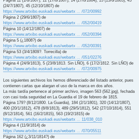
Página 11 (1/6/1807), 12 (17/8/1807), 14 (27/8/1804), 15 (13/6/1803), 43
(24/7/1807), 45 (12/10/1807) de
https://www.artxibo.euskadi.eus/webartx ... /072/00992
Página 2 (29/6/1807) de
https://www.artxibo.euskadi.eus/webartx ... /052/00419
Página 10 (14/12/1807) de
https://www.artxibo.euskadi.eus/webartx ... /052/00394
Página 5 (¿1808?) de
https://www.artxibo.euskadi.eus/webartx ... /052/00391
Página 53 (3/4/1809?. Torrecilla) de
https://www.artxibo.euskadi.eus/webartx ... /051/02276
Página 4 (24/9/1813), 5 (23/8/1813. Sin LÑO), 6 (17/2/1812. Sin LÑO) de
https://www.artxibo.euskadi.eus/webartx ... /072/00975
Los siguientes archivos los hemos diferenciado del listado anterior, pues
contienen cartas que alargan el uso de la marca en dos años.
La más tardía pertenece al primer archivo, imagen 563 (562.jpg), fechada
con casi toda seguridad en La Guardia el 19 de febrero de 1815.
Página 179? (8/12/1800. La Guardia), 184 (2/1/1801), 320 (14/12/1807),
400 (20/1/1812), 478 (8/8/1813), 489 (29/5/1812), 542 (27/10/1814), 551
(8/12/1814), 561 (16/2/1815), 563 (19/2/1815) de
https://www.artxibo.euskadi.eus/webartx ... 11/038_010
Página 4 (11/9/1814) de
https://www.artxibo.euskadi.eus/webartx ... /070/05511
Página 162 (¿3/11/1814?) de