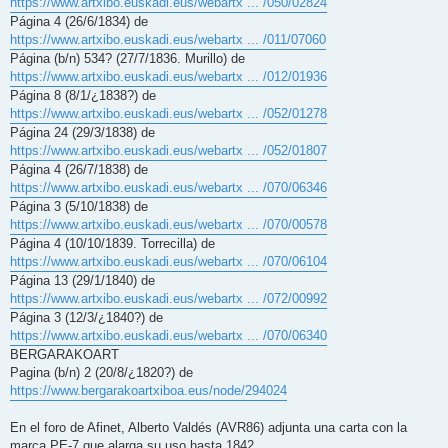
https://www.artxibo.euskadi.eus/webartx ... /050/02824
Página 4 (26/6/1834) de
https://www.artxibo.euskadi.eus/webartx ... /011/07060
Página (b/n) 534? (27/7/1836. Murillo) de
https://www.artxibo.euskadi.eus/webartx ... /012/01936
Página 8 (8/1/¿1838?) de
https://www.artxibo.euskadi.eus/webartx ... /052/01278
Página 24 (29/3/1838) de
https://www.artxibo.euskadi.eus/webartx ... /052/01807
Página 4 (26/7/1838) de
https://www.artxibo.euskadi.eus/webartx ... /070/06346
Página 3 (5/10/1838) de
https://www.artxibo.euskadi.eus/webartx ... /070/00578
Página 4 (10/10/1839. Torrecilla) de
https://www.artxibo.euskadi.eus/webartx ... /070/06104
Página 13 (29/1/1840) de
https://www.artxibo.euskadi.eus/webartx ... /072/00992
Página 3 (12/3/¿1840?) de
https://www.artxibo.euskadi.eus/webartx ... /070/06340
BERGARAKOART
Pagina (b/n) 2 (20/8/¿1820?) de
https://www.bergarakoartxiboa.eus/node/294024
En el foro de Afinet, Alberto Valdés (AVR86) adjunta una carta con la
marca PE-7 que alarga su uso hasta 1842.