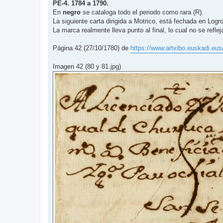
n
PE-4. 1784 a 1790.
s
En
negro
se cataloga todo el periodo como rara (R).
a
j
La siguiente carta dirigida a Motrico, está fechada en Log
e
La marca realmente lleva punto al final, lo cual no se reflej
Página 42 (27/10/1780) de
https://www.artxibo.euskadi.eus
Imagen 42 (80 y 81.jpg)