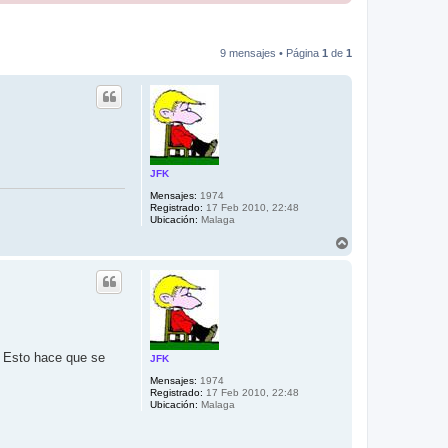
9 mensajes • Página
1
de
1
JFK
Mensajes:
1974
Registrado:
17 Feb 2010, 22:48
Ubicación:
Malaga
A
r
r
i
b
a
. Esto hace que se
JFK
Mensajes:
1974
Registrado:
17 Feb 2010, 22:48
Ubicación:
Malaga