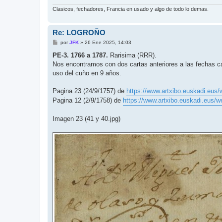
Clasicos, fechadores, Francia en usado y algo de todo lo demas.
Re: LOGROÑO
M
por
JFK
»
26 Ene 2025, 14:03
e
n
PE-3. 1766 a 1787.
Rarisima (RRR).
s
Nos encontramos con dos cartas anteriores a las fechas ca
a
j
uso del cuño en 9 años.
e
Pagina 23 (24/9/1757) de
https://www.artxibo.euskadi.eus/
Pagina 12 (2/9/1758) de
https://www.artxibo.euskadi.eus/we
Imagen 23 (41 y 40.jpg)