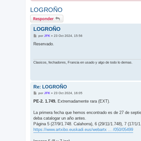
LOGROÑO
Responder
LOGROÑO
M
por
JFK
»
23 Oct 2024, 15:56
e
n
Reservado.
s
a
j
e
Clasicos, fechadores, Francia en usado y algo de todo lo demas.
Re: LOGROÑO
M
por
JFK
»
23 Oct 2024, 16:05
e
n
PE-2. 1.749.
Extremadamente rara (EXT).
s
a
j
La primera fecha que hemos encontrado es de 27 de septie
e
deba catalogar un año antes.
Página 5 (27/9/1.748. Calahorra), 6 (29/11/1.748), 7 (17/1/1.
https://www.artxibo.euskadi.eus/webartx ... /050/05499