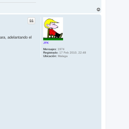
A
r
r
i
b
a
ara, adelantando el
JFK
Mensajes:
1974
Registrado:
17 Feb 2010, 22:48
Ubicación:
Malaga