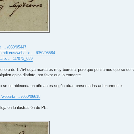
 ... /050/05447
skadi.eus/webartx ... /050/05584
artx ... 11/073_039
e enero de 1.754 cuya marca es muy borrosa, pero que pensamos que se corr
alguien opina distinto, por favor que lo comente.
o se estableceria un año antes según otras presentadas anteriormente.
/webartx ... /050/06618
fleja en la ilustración de PE.