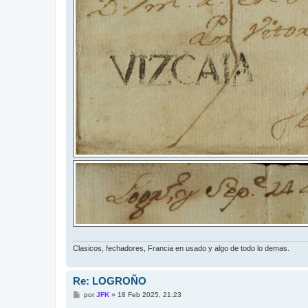
Clasicos, fechadores, Francia en usado y algo de todo lo demas.
Re: LOGROÑO
M
por
JFK
»
18 Feb 2025, 21:23
e