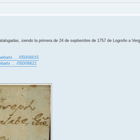
talogadas, siendo la primera de 24 de septiembre de 1757 de Logroño a Verg
webartx ... /050/06015
bartx ... /050/06621