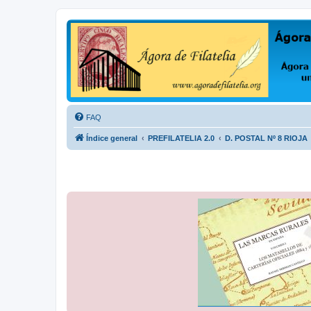
Ágora de Filatelia
Foro sobre filatelia o sobre lo que se tercie. Ágora de Filatelia es un f
FAQ
Índice general
PREFILATELIA 2.0
D. POSTAL Nº 8 RIOJA