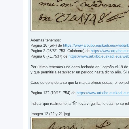
Ademas tenemos:
Pagina 16 (S/F) de
https://www.artxibo.euskadi.eus/webartx
Pagina 2 (25/5/1.753. Calahorra) de
https://www.artxibo.eu
Pagina 6 (¿1.753?) de
https://www.artxibo.euskadi.eus/web
Por ultimo tenemos una carta fechada en Logroño el 19 d
y que permitiría establecer un periodo hasta dicho año. Si 
Caso de considerarse que la marca ofrece dudas, el period
Pagina 12? (19/1/1.754) de
https://www.artxibo.euskadi.eus
Indicar que realmente la “Ñ” lleva virgulilla, lo cual no se re
Imagen 12 (22 y 21.jpg)