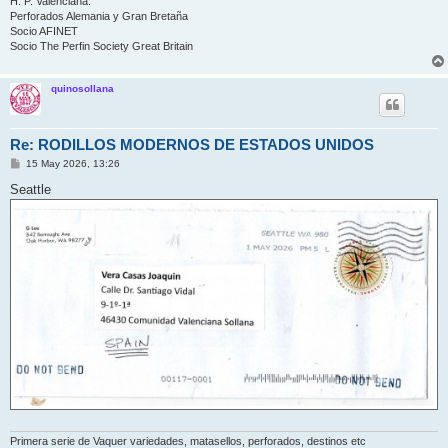
H. P. Valenciana.
Perforados Alemania y Gran Bretaña
Socio AFINET
Socio The Perfin Society Great Britain
quinosollana
Re: RODILLOS MODERNOS DE ESTADOS UNIDOS
M
15 May 2026, 13:26
e
n
Seattle
s
a
j
e
Primera serie de Vaquer variedades, matasellos, perforados, destinos etc