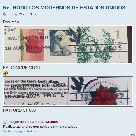
Re: RODILLOS MODERNOS DE ESTADOS UNIDOS
M
06 Sep 2025, 13:37
e
n
Dos más
s
a
j
e
BALTOMORE MD 212
HATFORD CT 060
desde La Rioja, saludos
Realiza tus envíos con sellos conmemorativos
Visita mí página filatélica