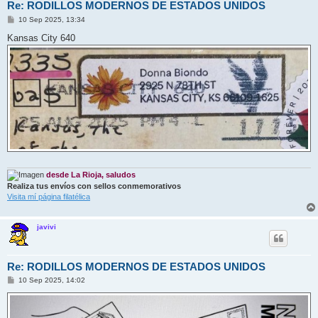
Re: RODILLOS MODERNOS DE ESTADOS UNIDOS
M
10 Sep 2025, 13:34
e
n
Kansas City 640
s
a
j
e
desde La Rioja, saludos
Realiza tus envíos con sellos conmemorativos
Visita mí página filatélica
javivi
Re: RODILLOS MODERNOS DE ESTADOS UNIDOS
M
10 Sep 2025, 14:02
e
n
s
a