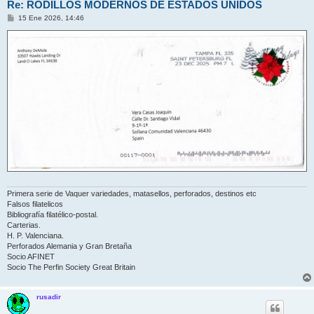
Re: RODILLOS MODERNOS DE ESTADOS UNIDOS
M
15 Ene 2026, 14:46
e
n
s
a
j
e
Primera serie de Vaquer variedades, matasellos, perforados, destinos etc
Falsos filatelicos
Bibliografía filatélico-postal.
Carterias.
H. P. Valenciana.
Perforados Alemania y Gran Bretaña
Socio AFINET
Socio The Perfin Society Great Britain
rusadir