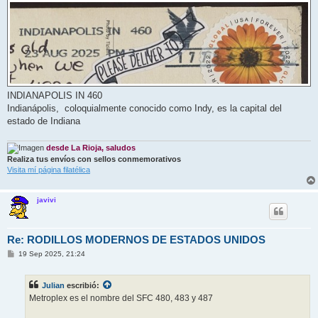
INDIANAPOLIS IN 460
Indianápolis, ​ coloquialmente conocido como Indy, es la capital del
estado de Indiana
desde La Rioja, saludos
Realiza tus envíos con sellos conmemorativos
Visita mí página filatélica
javivi
Re: RODILLOS MODERNOS DE ESTADOS UNIDOS
M
19 Sep 2025, 21:24
e
n
s
Julian
escribió:
a
j
Metroplex es el nombre del SFC 480, 483 y 487
e