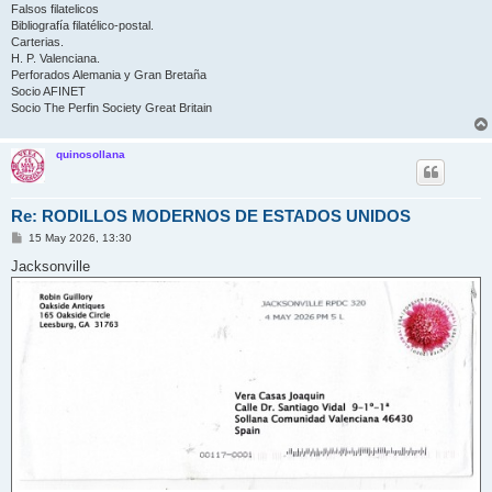
Falsos filatelicos
Bibliografía filatélico-postal.
Carterias.
H. P. Valenciana.
Perforados Alemania y Gran Bretaña
Socio AFINET
Socio The Perfin Society Great Britain
quinosollana
Re: RODILLOS MODERNOS DE ESTADOS UNIDOS
M
15 May 2026, 13:30
e
n
Jacksonville
s
a
j
e