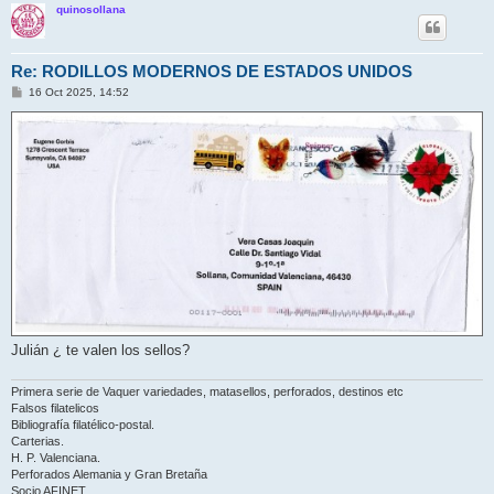
quinosollana
Re: RODILLOS MODERNOS DE ESTADOS UNIDOS
M
16 Oct 2025, 14:52
e
n
s
a
j
e
Julián ¿ te valen los sellos?
Primera serie de Vaquer variedades, matasellos, perforados, destinos etc
Falsos filatelicos
Bibliografía filatélico-postal.
Carterias.
H. P. Valenciana.
Perforados Alemania y Gran Bretaña
Socio AFINET