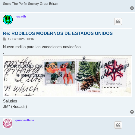
Socio The Perfin Society Great Britain
rusadir
Re: RODILLOS MODERNOS DE ESTADOS UNIDOS
M
19 Dic 2025, 13:02
e
n
Nuevo rodillo para las vacaciones navideñas
s
.
a
j
e
Saludos
JMª (Rusadir)
quinosollana