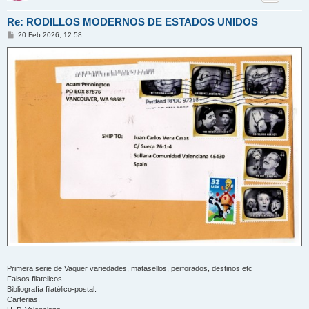
Re: RODILLOS MODERNOS DE ESTADOS UNIDOS
M
20 Feb 2026, 12:58
e
n
s
a
j
e
Primera serie de Vaquer variedades, matasellos, perforados, destinos etc
Falsos filatelicos
Bibliografía filatélico-postal.
Carterias.