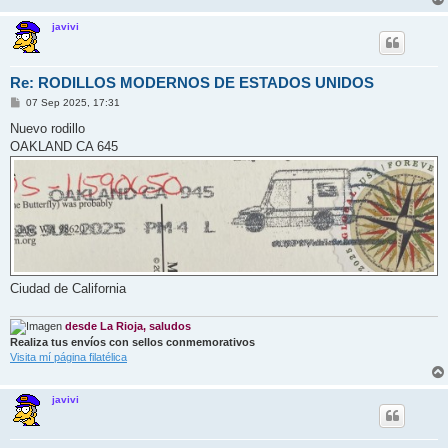
javivi
Re: RODILLOS MODERNOS DE ESTADOS UNIDOS
M
07 Sep 2025, 17:31
e
n
Nuevo rodillo
s
OAKLAND CA 645
a
j
e
Ciudad de California
desde La Rioja, saludos
Realiza tus envíos con sellos conmemorativos
Visita mí página filatélica
javivi