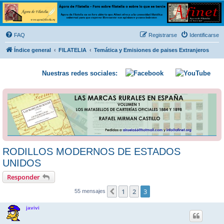
Ágora de Filatelia
Foro sobre filatelia o sobre lo que se tercie. Ágora de Filatelia es un foro abierto que Afinet
ofrece a la comunidad filatélica universal para que exprese libremente sus opiniones y
FAQ
Registrarse
Identificarse
conocimientos
Índice general
FILATELIA
Temática y Emisiones de paises Extranjeros
Nuestras redes sociales:
RODILLOS MODERNOS DE ESTADOS
UNIDOS
Responder
1
2
3
Anterior
55 mensajes
javivi