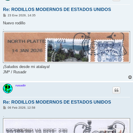
Re: RODILLOS MODERNOS DE ESTADOS UNIDOS
M
23 Ene 2026, 14:35
e
n
Nuevo rodillo
s
.
a
j
e
¡Saludos desde mi atalaya!
JMª / Rusadir
rusadir
Re: RODILLOS MODERNOS DE ESTADOS UNIDOS
M
06 Feb 2026, 12:58
e
n
.
s
a
j
e