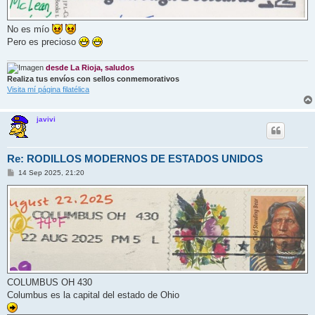
No es mío
Pero es precioso
desde La Rioja, saludos
Realiza tus envíos con sellos conmemorativos
Visita mí página filatélica
javivi
Re: RODILLOS MODERNOS DE ESTADOS UNIDOS
M
14 Sep 2025, 21:20
e
n
s
a
j
e
COLUMBUS OH 430
Columbus es la capital del estado de Ohio