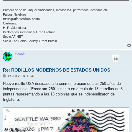
Primera serie de Vaquer variedades, matasellos, perforados, destinos etc
Falsos filatelicos
Bibliografía filatélico-postal.
Carterias.
H. P. Valenciana.
Perforados Alemania y Gran Bretaña
Socio AFINET
Socio The Perfin Society Great Britain
rusadir
Re: RODILLOS MODERNOS DE ESTADOS UNIDOS
M
16 Jun 2026, 12:41
e
n
Nuevo rodillo USA dedicado a la conmemoración de sus 250 años de
s
independencia. "
Freedom 250
" inscrito en círculo de 13 estrellas de 5
a
j
puntas representando a las 13 colonias que se independizaron de
e
Inglaterra.
.