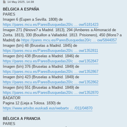
M
14 May 2025, 14:38
e
n
BÉLGICA A ESPAÑA
s
PARES
a
j
Imagen 6 (Eupen a Sevilla. 1808) de
e
https://pares.mcu.es/ParesBusquedas20/c ... ow/5181423
Imagen 271 (Ninove? a Madrid. 1813), 294 (Amberes a Almonacid de
Zorita. 1813), 330 (Bouillon a Valladolid. 1813. Prisionero), 450 (Mons? a
Madrid) de
https://pares.mcu.es/ParesBusquedas20/c ... ow/5844057
Imagen (b/n) 48 (Bruselas a Madrid. 1845) de
https://pares.mcu.es/ParesBusquedas20/c ... ow/1352811
Imagen (b/n) 438 (Bruselas a Madrid. 1846) de
https://pares.mcu.es/ParesBusquedas20/c ... ow/1352847
Imagen (b/n) 376 (Bruselas a Madrid. 1849) de
https://pares.mcu.es/ParesBusquedas20/c ... ow/1352867
Imagen (b/n) 423 (Bruselas a Madrid. 1849) de
https://pares.mcu.es/ParesBusquedas20/c ... ow/1352862
Imagen (b/n) 551 (Bruselas a Madrid. 1849) de
https://pares.mcu.es/ParesBusquedas20/c ... ow/1352870
BADATOR
Pagina 12 (Lieja a Tolosa. 1830) de
https://www.artxibo.euskadi.eus/webartx ... /011/04870
BÉLGICA A FRANCIA
PARES