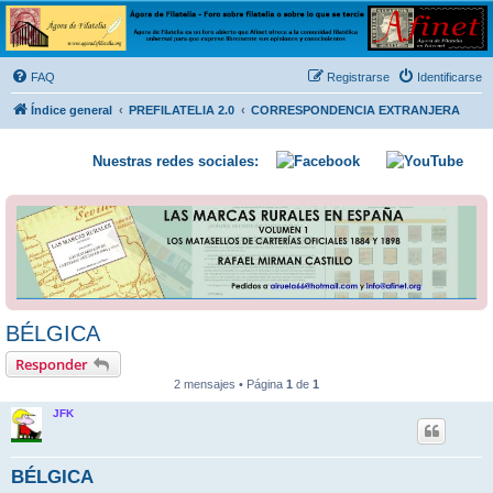
Ágora de Filatelia
Foro sobre filatelia o sobre lo que se tercie. Ágora de Filatelia es un foro abierto que Afinet
ofrece a la comunidad filatélica universal para que exprese libremente sus opiniones y
FAQ
Registrarse
Identificarse
conocimientos
Índice general
PREFILATELIA 2.0
CORRESPONDENCIA EXTRANJERA
Nuestras redes sociales:
BÉLGICA
Responder
2 mensajes • Página
1
de
1
JFK
BÉLGICA