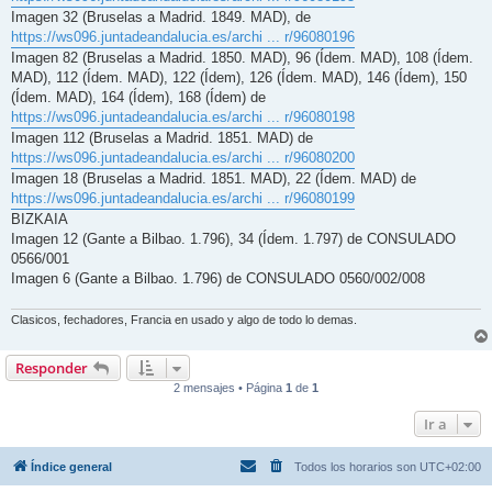
Imagen 32 (Bruselas a Madrid. 1849. MAD), de
https://ws096.juntadeandalucia.es/archi ... r/96080196
Imagen 82 (Bruselas a Madrid. 1850. MAD), 96 (Ídem. MAD), 108 (Ídem.
MAD), 112 (Ídem. MAD), 122 (Ídem), 126 (Ídem. MAD), 146 (Ídem), 150
(Ídem. MAD), 164 (Ídem), 168 (Ídem) de
https://ws096.juntadeandalucia.es/archi ... r/96080198
Imagen 112 (Bruselas a Madrid. 1851. MAD) de
https://ws096.juntadeandalucia.es/archi ... r/96080200
Imagen 18 (Bruselas a Madrid. 1851. MAD), 22 (Ídem. MAD) de
https://ws096.juntadeandalucia.es/archi ... r/96080199
BIZKAIA
Imagen 12 (Gante a Bilbao. 1.796), 34 (Ídem. 1.797) de CONSULADO
0566/001
Imagen 6 (Gante a Bilbao. 1.796) de CONSULADO 0560/002/008
Clasicos, fechadores, Francia en usado y algo de todo lo demas.
Responder
2 mensajes • Página
1
de
1
Ir a
Índice general
Todos los horarios son
UTC+02:00