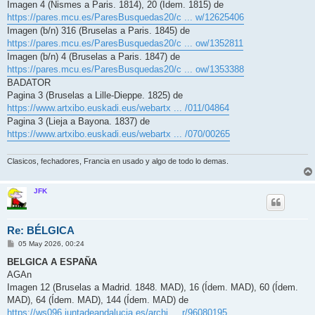
Imagen 4 (Nismes a Paris. 1814), 20 (Ídem. 1815) de
https://pares.mcu.es/ParesBusquedas20/c ... w/12625406
Imagen (b/n) 316 (Bruselas a Paris. 1845) de
https://pares.mcu.es/ParesBusquedas20/c ... ow/1352811
Imagen (b/n) 4 (Bruselas a Paris. 1847) de
https://pares.mcu.es/ParesBusquedas20/c ... ow/1353388
BADATOR
Pagina 3 (Bruselas a Lille-Dieppe. 1825) de
https://www.artxibo.euskadi.eus/webartx ... /011/04864
Pagina 3 (Lieja a Bayona. 1837) de
https://www.artxibo.euskadi.eus/webartx ... /070/00265
Clasicos, fechadores, Francia en usado y algo de todo lo demas.
JFK
Re: BÉLGICA
M
05 May 2026, 00:24
e
n
BELGICA A ESPAÑA
s
AGAn
a
j
Imagen 12 (Bruselas a Madrid. 1848. MAD), 16 (Ídem. MAD), 60 (Ídem.
e
MAD), 64 (Ídem. MAD), 144 (Ídem. MAD) de
https://ws096.juntadeandalucia.es/archi ... r/96080195