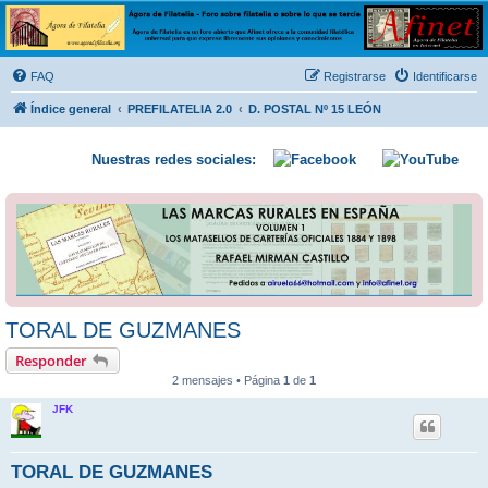
Ágora de Filatelia
Foro sobre filatelia o sobre lo que se tercie. Ágora de Filatelia es un foro abierto que Afinet
ofrece a la comunidad filatélica universal para que exprese libremente sus opiniones y
FAQ
Registrarse
Identificarse
conocimientos
Índice general
PREFILATELIA 2.0
D. POSTAL Nº 15 LEÓN
Nuestras redes sociales:
TORAL DE GUZMANES
Responder
2 mensajes • Página
1
de
1
JFK
TORAL DE GUZMANES