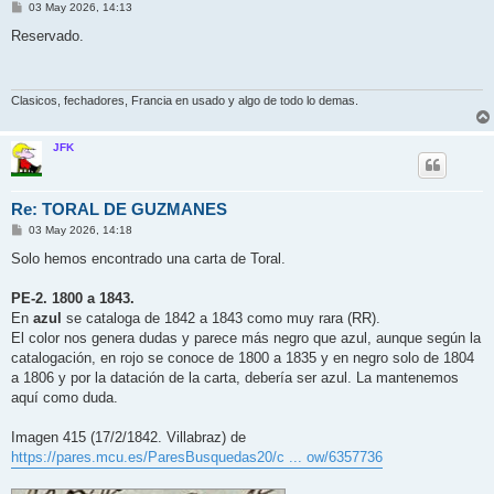
M
03 May 2026, 14:13
e
n
Reservado.
s
a
j
e
Clasicos, fechadores, Francia en usado y algo de todo lo demas.
JFK
Re: TORAL DE GUZMANES
M
03 May 2026, 14:18
e
n
Solo hemos encontrado una carta de Toral.
s
a
j
PE-2. 1800 a 1843.
e
En
azul
se cataloga de 1842 a 1843 como muy rara (RR).
El color nos genera dudas y parece más negro que azul, aunque según la
catalogación, en rojo se conoce de 1800 a 1835 y en negro solo de 1804
a 1806 y por la datación de la carta, debería ser azul. La mantenemos
aquí como duda.
Imagen 415 (17/2/1842. Villabraz) de
https://pares.mcu.es/ParesBusquedas20/c ... ow/6357736