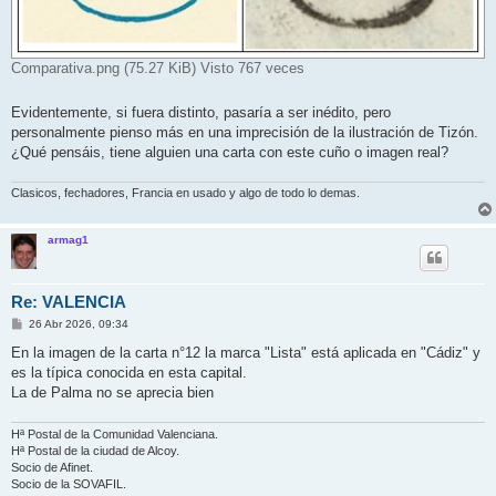
Comparativa.png (75.27 KiB) Visto 767 veces
Evidentemente, si fuera distinto, pasaría a ser inédito, pero
personalmente pienso más en una imprecisión de la ilustración de Tizón.
¿Qué pensáis, tiene alguien una carta con este cuño o imagen real?
Clasicos, fechadores, Francia en usado y algo de todo lo demas.
armag1
Re: VALENCIA
M
26 Abr 2026, 09:34
e
n
En la imagen de la carta n°12 la marca "Lista" está aplicada en "Cádiz" y
s
es la típica conocida en esta capital.
a
j
La de Palma no se aprecia bien
e
Hª Postal de la Comunidad Valenciana.
Hª Postal de la ciudad de Alcoy.
Socio de Afinet.
Socio de la SOVAFIL.