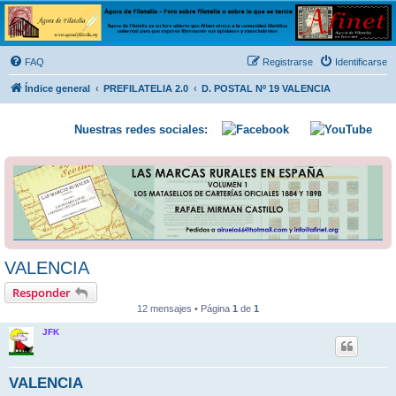
Ágora de Filatelia
Foro sobre filatelia o sobre lo que se tercie. Ágora de Filatelia es un foro abierto que Afinet
ofrece a la comunidad filatélica universal para que exprese libremente sus opiniones y
FAQ
Registrarse
Identificarse
conocimientos
Índice general
PREFILATELIA 2.0
D. POSTAL Nº 19 VALENCIA
Nuestras redes sociales:
VALENCIA
Responder
12 mensajes • Página
1
de
1
JFK
VALENCIA