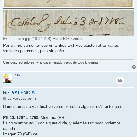
66-2 - copia.jpg (16.94 KiB) Visto 5169 veces
Por último, comentar que en ambos archivos existen otras cartas
similares porteadas, pero sin cuño.
Clasicos, fechadores, Francia en usado y algo de todo lo demas.
JFK
Re: VALENCIA
M
22 Feb 2025, 09:43
e
n
Damos un salto y al final volveremos sobre algunas más anteriores.
s
a
j
PE-13. 1767 a 1769.
Muy rara (RR).
e
La colocamos aquí con alguna duda, y además tampoco podemos
datarla.
Imagen 70 (S/F) de