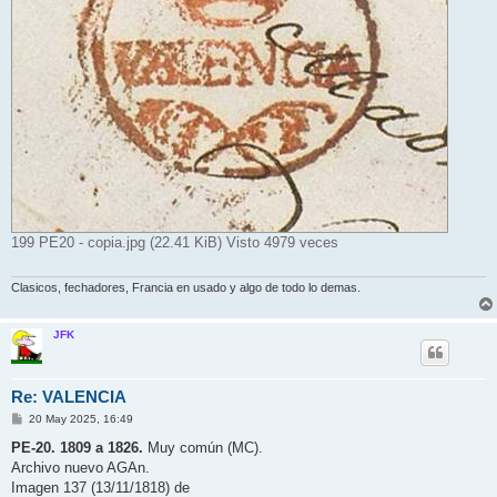
199 PE20 - copia.jpg (22.41 KiB) Visto 4979 veces
Clasicos, fechadores, Francia en usado y algo de todo lo demas.
JFK
Re: VALENCIA
M
20 May 2025, 16:49
e
n
PE-20. 1809 a 1826.
Muy común (MC).
s
Archivo nuevo AGAn.
a
j
Imagen 137 (13/11/1818) de