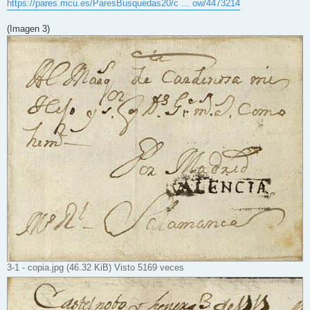
https://pares.mcu.es/ParesBusquedas20/c ... ow/4473214
(Imagen 3)
3-1 - copia.jpg (46.32 KiB) Visto 5169 veces