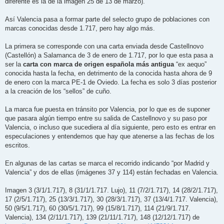
diferente es la de la imagen 25 de 13 de marzo).
Así Valencia pasa a formar parte del selecto grupo de poblaciones con
marcas conocidas desde 1.717, pero hay algo más.
La primera se corresponde con una carta enviada desde Castellnovo
(Castellón) a Salamanca de 3 de enero de 1.717, por lo que esta pasa a
ser la
carta con marca de origen española más antigua
“ex aequo”
conocida hasta la fecha, en detrimento de la conocida hasta ahora de 9
de enero con la marca PE-1 de Oviedo. La fecha es solo 3 días posterior
a la creación de los “sellos” de cuño.
La marca fue puesta en tránsito por Valencia, por lo que es de suponer
que pasara algún tiempo entre su salida de Castellnovo y su paso por
Valencia, o incluso que sucediera al día siguiente, pero esto es entrar en
especulaciones y entendemos que hay que atenerse a las fechas de los
escritos.
En algunas de las cartas se marca el recorrido indicando “por Madrid y
Valencia” y dos de ellas (imágenes 37 y 114) están fechadas en Valencia.
Imagen 3 (3/1/1.717), 8 (31/1/1.717. Lujo), 11 (7/2/1.717), 14 (28/2/1.717),
17 (2/5/1.717), 25 (13/3/1.717), 30 (28/3/1.717), 37 (13/4/1.717. Valencia),
50 (9/5/1.717), 60 (30/5/1.717), 99 (15/8/1.717), 114 (21/9/1.717.
Valencia), 134 (2/11/1.717), 139 (21/11/1.717), 148 (12/12/1.717) de