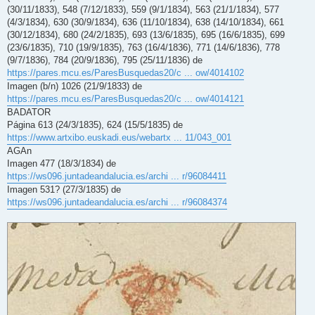
(30/11/1833), 548 (7/12/1833), 559 (9/1/1834), 563 (21/1/1834), 577
(4/3/1834), 630 (30/9/1834), 636 (11/10/1834), 638 (14/10/1834), 661
(30/12/1834), 680 (24/2/1835), 693 (13/6/1835), 695 (16/6/1835), 699
(23/6/1835), 710 (19/9/1835), 763 (16/4/1836), 771 (14/6/1836), 778
(9/7/1836), 784 (20/9/1836), 795 (25/11/1836) de
https://pares.mcu.es/ParesBusquedas20/c ... ow/4014102
Imagen (b/n) 1026 (21/9/1833) de
https://pares.mcu.es/ParesBusquedas20/c ... ow/4014121
BADATOR
Página 613 (24/3/1835), 624 (15/5/1835) de
https://www.artxibo.euskadi.eus/webartx ... 11/043_001
AGAn
Imagen 477 (18/3/1834) de
https://ws096.juntadeandalucia.es/archi ... r/96084411
Imagen 531? (27/3/1835) de
https://ws096.juntadeandalucia.es/archi ... r/96084374