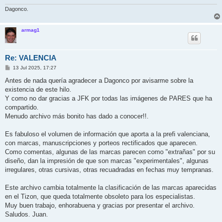
Dagonco.
armag1
Re: VALENCIA
M
13 Jul 2025, 17:27
e
n
Antes de nada quería agradecer a Dagonco por avisarme sobre la
s
existencia de este hilo.
a
j
Y como no dar gracias a JFK por todas las imágenes de PARES que ha
e
compartido.
Menudo archivo más bonito has dado a conocer!!.
Es fabuloso el volumen de información que aporta a la prefi valenciana,
con marcas, manuscripciones y porteos rectificados que aparecen.
Como comentas, algunas de las marcas parecen como "extrañas" por su
diseño, dan la impresión de que son marcas "experimentales", algunas
irregulares, otras cursivas, otras recuadradas en fechas muy tempranas.
Este archivo cambia totalmente la clasificación de las marcas aparecidas
en el Tizon, que queda totalmente obsoleto para los especialistas.
Muy buen trabajo, enhorabuena y gracias por presentar el archivo.
Saludos. Juan.