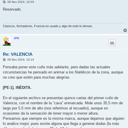
M
09 Nov 2024, 10:03
e
n
Reservado.
s
a
j
e
Clasicos, fechadores, Francia en usado y algo de todo lo demas.
JFK
Re: VALENCIA
M
09 Nov 2024, 10:14
e
n
Pensaba poner este cuño más adelante, pero dadas las actuales
s
circunstancias he pensado en animar a los filatélicos de la zona, aunque
a
j
no creo que estén para muchas alegrías.
e
[PE-1]. INÉDITA.
En el siguiente archivo se presentan quince cartas del primer cuño de
Valencia, con el nombre de la “caxa” enmarcada. Mide unos 35,5 mm de
largo por 5,5 mm de alto (nos referimos al recuadro), aunque en
ocasiones da la sensación de tener mayor o menor altura.
Pensamos que siempre es la misma marca, aunque dejamos que alguien
lo analice mejor, pues existe alguna que llega a generar dudas (la más