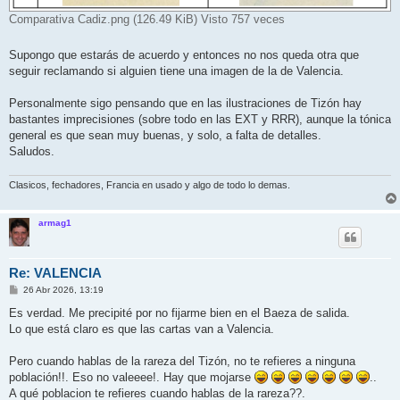
Comparativa Cadiz.png (126.49 KiB) Visto 757 veces
Supongo que estarás de acuerdo y entonces no nos queda otra que
seguir reclamando si alguien tiene una imagen de la de Valencia.
Personalmente sigo pensando que en las ilustraciones de Tizón hay
bastantes imprecisiones (sobre todo en las EXT y RRR), aunque la tónica
general es que sean muy buenas, y solo, a falta de detalles.
Saludos.
Clasicos, fechadores, Francia en usado y algo de todo lo demas.
armag1
Re: VALENCIA
M
26 Abr 2026, 13:19
e
n
Es verdad. Me precipité por no fijarme bien en el Baeza de salida.
s
Lo que está claro es que las cartas van a Valencia.
a
j
e
Pero cuando hablas de la rareza del Tizón, no te refieres a ninguna
población!!. Eso no valeeee!. Hay que mojarse
..
A qué poblacion te refieres cuando hablas de la rareza??.