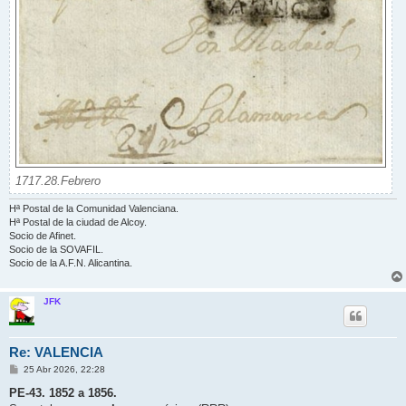
1717.28.Febrero
Hª Postal de la Comunidad Valenciana.
Hª Postal de la ciudad de Alcoy.
Socio de Afinet.
Socio de la SOVAFIL.
Socio de la A.F.N. Alicantina.
JFK
Re: VALENCIA
M
25 Abr 2026, 22:28
e
n
PE-43. 1852 a 1856.
s