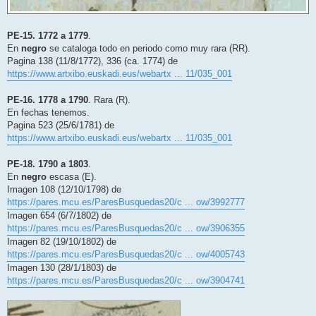
PE-15. 1772 a 1779
.
En
negro
se cataloga todo en periodo como muy rara (RR).
Pagina 138 (11/8/1772), 336 (ca. 1774) de
https://www.artxibo.euskadi.eus/webartx ... 11/035_001
PE-16. 1778 a 1790
. Rara (R).
En fechas tenemos.
Pagina 523 (25/6/1781) de
https://www.artxibo.euskadi.eus/webartx ... 11/035_001
PE-18. 1790 a 1803
.
En
negro
escasa (E).
Imagen 108 (12/10/1798) de
https://pares.mcu.es/ParesBusquedas20/c ... ow/3992777
Imagen 654 (6/7/1802) de
https://pares.mcu.es/ParesBusquedas20/c ... ow/3906355
Imagen 82 (19/10/1802) de
https://pares.mcu.es/ParesBusquedas20/c ... ow/4005743
Imagen 130 (28/1/1803) de
https://pares.mcu.es/ParesBusquedas20/c ... ow/3904741