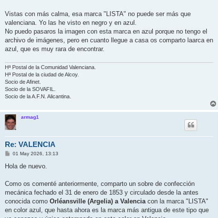
Vistas con más calma, esa marca "LISTA" no puede ser más que
valenciana. Yo las he visto en negro y en azul.
No puedo pasaros la imagen con esta marca en azul porque no tengo el
archivo de imágenes, pero en cuanto llegue a casa os comparto laarca en
azul, que es muy rara de encontrar.
Hª Postal de la Comunidad Valenciana.
Hª Postal de la ciudad de Alcoy.
Socio de Afinet.
Socio de la SOVAFIL.
Socio de la A.F.N. Alicantina.
armag1
Re: VALENCIA
M
01 May 2026, 13:13
e
n
Hola de nuevo.
s
a
j
Como os comenté anteriormente, comparto un sobre de confección
e
mecánica fechado el 31 de enero de 1853 y circulado desde la antes
conocida como
Orléansville (Argelia) a Valencia
con la marca "LISTA"
en color azul, que hasta ahora es la marca más antigua de este tipo que