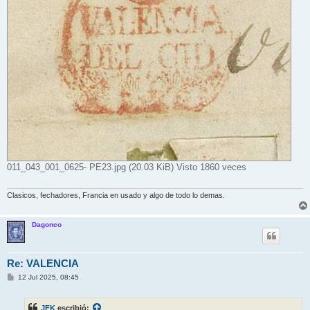
011_043_001_0625- PE23.jpg (20.03 KiB) Visto 1860 veces
Clasicos, fechadores, Francia en usado y algo de todo lo demas.
Dagonco
Re: VALENCIA
M
12 Jul 2025, 08:45
e
n
s
JFK
escribió:
a