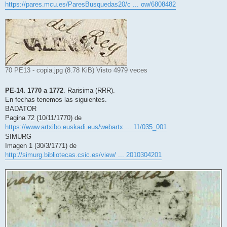
https://pares.mcu.es/ParesBusquedas20/c ... ow/6808482
70 PE13 - copia.jpg (8.78 KiB) Visto 4979 veces
PE-14. 1770 a 1772
. Rarisima (RRR).
En fechas tenemos las siguientes.
BADATOR
Pagina 72 (10/11/1770) de
https://www.artxibo.euskadi.eus/webartx ... 11/035_001
SIMURG
Imagen 1 (30/3/1771) de
http://simurg.bibliotecas.csic.es/view/ ... 2010304201