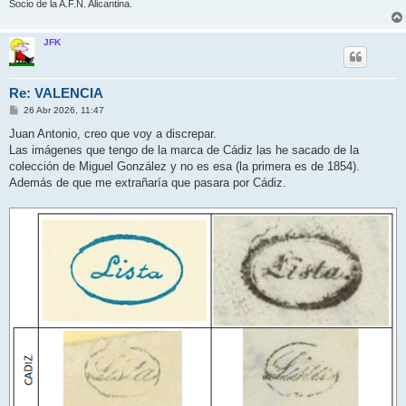
Socio de la A.F.N. Alicantina.
JFK
Re: VALENCIA
M
26 Abr 2026, 11:47
e
n
Juan Antonio, creo que voy a discrepar.
s
Las imágenes que tengo de la marca de Cádiz las he sacado de la
a
j
colección de Miguel González y no es esa (la primera es de 1854).
e
Además de que me extrañaría que pasara por Cádiz.