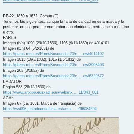
PE-22. 1830 a 1832.
Común (C).
Tenemos las siguientes, aunque la falta de calidad en esta marca y la
posterior, no nos permite comprobar con claridad la pertenencia a un tipo
u otro.
PARES
Imagen (b/n) 1090 (29/10/1830), 1103 (9/11/1830) de 4014101
Imagen (b/n) 64 (5/2/1831) de
https://pares.mcu.es/ParesBusquedas20/c ... ow/4014102
Imagen 1013 (16/3/1832), 1016 (1/5/1832) de
https://pares.mcu.es/ParesBusquedas20/c ... ow/3905403
Imagen 263 (3/1832) de
https://pares.mcu.es/ParesBusquedas20/c ... ow/6329372
BADATOR
Página 588 (28/12/1830) de
https://www.artxibo.euskadi.eus/webartx ... 11/043_001
AGAn
Imagen 6? (ca. 1831. Marca de franquicia) de
https://ws096.juntadeandalucia.es/archi ... r/96084294