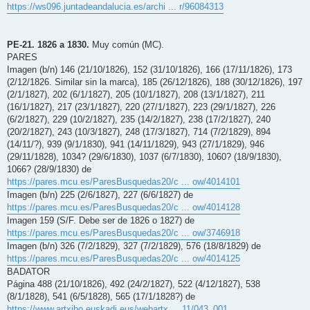
e
https://ws096.juntadeandalucia.es/archi ... r/96084313
PE-21. 1826 a 1830.
Muy común (MC).
PARES
Imagen (b/n) 146 (21/10/1826), 152 (31/10/1826), 166 (17/11/1826), 173
(2/12/1826. Similar sin la marca), 185 (26/12/1826), 188 (30/12/1826), 197
(2/1/1827), 202 (6/1/1827), 205 (10/1/1827), 208 (13/1/1827), 211
(16/1/1827), 217 (23/1/1827), 220 (27/1/1827), 223 (29/1/1827), 226
(6/2/1827), 229 (10/2/1827), 235 (14/2/1827), 238 (17/2/1827), 240
(20/2/1827), 243 (10/3/1827), 248 (17/3/1827), 714 (7/2/1829), 894
(14/11/?), 939 (9/1/1830), 941 (14/11/1829), 943 (27/1/1829), 946
(29/11/1828), 1034? (29/6/1830), 1037 (6/7/1830), 1060? (18/9/1830),
1066? (28/9/1830) de
https://pares.mcu.es/ParesBusquedas20/c ... ow/4014101
Imagen (b/n) 225 (2/6/1827), 227 (6/6/1827) de
https://pares.mcu.es/ParesBusquedas20/c ... ow/4014128
Imagen 159 (S/F. Debe ser de 1826 o 1827) de
https://pares.mcu.es/ParesBusquedas20/c ... ow/3746918
Imagen (b/n) 326 (7/2/1829), 327 (7/2/1829), 576 (18/8/1829) de
https://pares.mcu.es/ParesBusquedas20/c ... ow/4014125
BADATOR
Página 488 (21/10/1826), 492 (24/2/1827), 522 (4/12/1827), 538
(8/1/1828), 541 (6/5/1828), 565 (17/1/1828?) de
https://www.artxibo.euskadi.eus/webartx ... 11/043_001