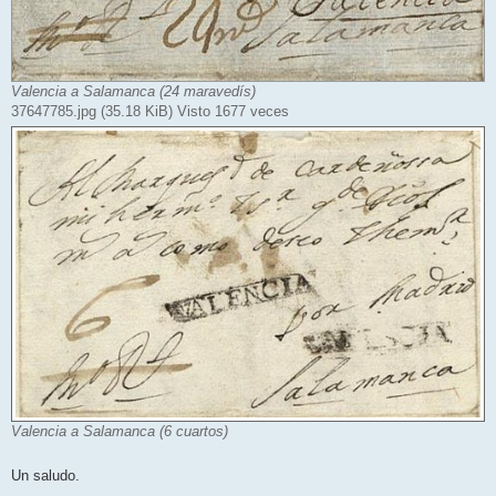
Valencia a Salamanca (24 maravedís)
37647785.jpg (35.18 KiB) Visto 1677 veces
Valencia a Salamanca (6 cuartos)
Un saludo.