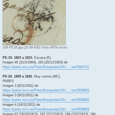
108 PE18.jpg (10.49 KiB) Visto 4979 veces
PE-19. 1803 a 1815.
Escasa (E).
Imagen 45 (21/2/1804), 163 (20/12/1803) de
https://pares.mcu.es/ParesBusquedas20/c ... ow/3904741
PE-20. 1809 a 1826
. Muy común (MC).
PARES
Imagen 3 (8/11/1811) de
https://pares.mcu.es/ParesBusquedas20/c ... ow/3938883
Imagen 3 (9/11/1811) de
https://pares.mcu.es/ParesBusquedas20/c ... ow/3938882
Imagen 4 (14/11/1811) de
https://pares.mcu.es/ParesBusquedas20/c ... ow/3938884
Imagen 67 (26/10/1813), 182 (21/7/1813), 184 (23/7/1813), 186