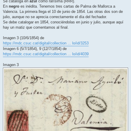
Se cataloga en
azul
como rarísima (RRR).
a
j
En
negro
es inédita. Tenemos tres cartas de Palma de Mallorca a
e
Valencia. La primera llega el 10 de junio de 1854. Las otras dos son de
julio, aunque no se aprecia correctamente el día del fechador.
Se debe catalogar en 1854, conociéndolas en junio y julio, aunque aquí
hay un matiz que comentamos al final.
Imagen 3 (10/6/1854) de
https://mdc.csuc.cat/digital/collection ... lo/id/3253
Imagen 6 (5/7/1854), 9 (12/7/1854) de
https://mdc.csuc.cat/digital/collection ... lo/id/4039
Imagen 3