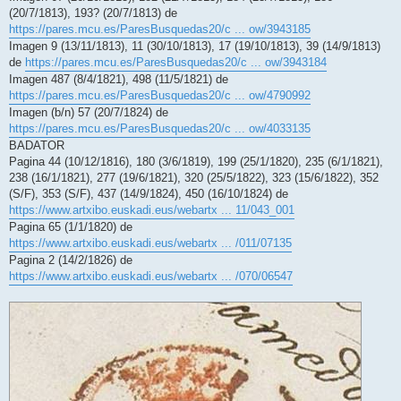
(20/7/1813), 193? (20/7/1813) de
https://pares.mcu.es/ParesBusquedas20/c ... ow/3943185
Imagen 9 (13/11/1813), 11 (30/10/1813), 17 (19/10/1813), 39 (14/9/1813)
de
https://pares.mcu.es/ParesBusquedas20/c ... ow/3943184
Imagen 487 (8/4/1821), 498 (11/5/1821) de
https://pares.mcu.es/ParesBusquedas20/c ... ow/4790992
Imagen (b/n) 57 (20/7/1824) de
https://pares.mcu.es/ParesBusquedas20/c ... ow/4033135
BADATOR
Pagina 44 (10/12/1816), 180 (3/6/1819), 199 (25/1/1820), 235 (6/1/1821),
238 (16/1/1821), 277 (19/6/1821), 320 (25/5/1822), 323 (15/6/1822), 352
(S/F), 353 (S/F), 437 (14/9/1824), 450 (16/10/1824) de
https://www.artxibo.euskadi.eus/webartx ... 11/043_001
Pagina 65 (1/1/1820) de
https://www.artxibo.euskadi.eus/webartx ... /011/07135
Pagina 2 (14/2/1826) de
https://www.artxibo.euskadi.eus/webartx ... /070/06547