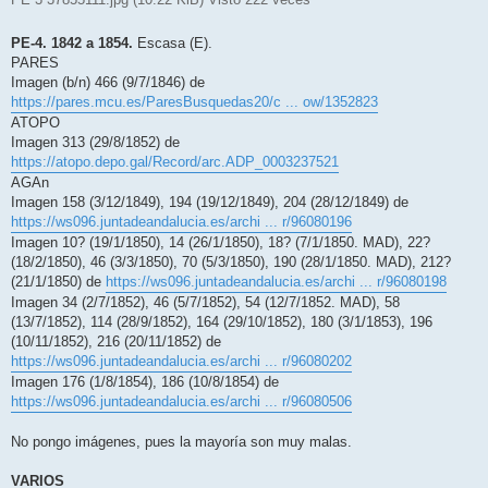
PE-4. 1842 a 1854.
Escasa (E).
PARES
Imagen (b/n) 466 (9/7/1846) de
https://pares.mcu.es/ParesBusquedas20/c ... ow/1352823
ATOPO
Imagen 313 (29/8/1852) de
https://atopo.depo.gal/Record/arc.ADP_0003237521
AGAn
Imagen 158 (3/12/1849), 194 (19/12/1849), 204 (28/12/1849) de
https://ws096.juntadeandalucia.es/archi ... r/96080196
Imagen 10? (19/1/1850), 14 (26/1/1850), 18? (7/1/1850. MAD), 22?
(18/2/1850), 46 (3/3/1850), 70 (5/3/1850), 190 (28/1/1850. MAD), 212?
(21/1/1850) de
https://ws096.juntadeandalucia.es/archi ... r/96080198
Imagen 34 (2/7/1852), 46 (5/7/1852), 54 (12/7/1852. MAD), 58
(13/7/1852), 114 (28/9/1852), 164 (29/10/1852), 180 (3/1/1853), 196
(10/11/1852), 216 (20/11/1852) de
https://ws096.juntadeandalucia.es/archi ... r/96080202
Imagen 176 (1/8/1854), 186 (10/8/1854) de
https://ws096.juntadeandalucia.es/archi ... r/96080506
No pongo imágenes, pues la mayoría son muy malas.
VARIOS