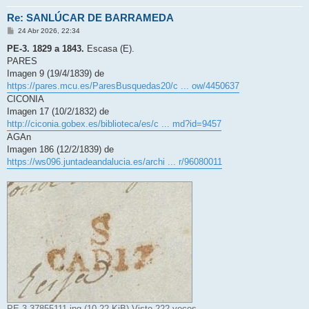
Re: SANLÚCAR DE BARRAMEDA
M
24 Abr 2026, 22:34
e
n
PE-3. 1829 a 1843.
Escasa (E).
s
PARES
a
j
Imagen 9 (19/4/1839) de
e
https://pares.mcu.es/ParesBusquedas20/c ... ow/4450637
CICONIA
Imagen 17 (10/2/1832) de
http://ciconia.gobex.es/biblioteca/es/c ... md?id=9457
AGAn
Imagen 186 (12/2/1839) de
https://ws096.juntadeandalucia.es/archi ... r/96080011
PE 3 37855111.jpg (10.22 KiB) Visto 222 veces