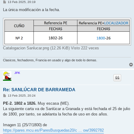
M
13 Feb 2025, 20:19
e
n
La única modificación a la fecha.
s
a
j
e
Catalogacion Sanlucar.png (12.26 KiB) Visto 222 veces
Clasicos, fechadores, Francia en usado y algo de todo lo demas.
JFK
Re: SANLÚCAR DE BARRAMEDA
M
13 Feb 2025, 20:24
e
n
PE-2. 1802 a 1826.
Muy escasa (ME).
s
La siguiente carta va de Sanlúcar a Granada y está fechada el 25 de julio
a
j
de 1800, por tanto, se adelanta la fecha de uso en dos años.
e
Imagen 11 (25/7/1800) de
https://pares.mcu.es/ParesBusquedas20/c ... ow/3992782