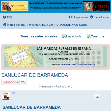
Ágora de Filatelia
Foro sobre filatelia o sobre lo que se tercie. Ágora de Filatelia es un foro abierto que Afinet
ofrece a la comunidad filatélica universal para que exprese libremente sus opiniones y
FAQ
Registrarse
Identificarse
conocimientos
Índice general
PREFILATELIA 2.0
D. POSTAL Nº 26 CÁDIZ
Nuestras redes sociales:
SANLÚCAR DE BARRAMEDA
Responder
3 mensajes • Página
1
de
1
JFK
SANLÚCAR DE BARRAMEDA