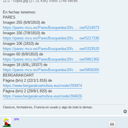
11-2 - copia.jpg (17.31 KiB) Visto 2748 veces
En fechas tenemos:
PARES
Imagen 255 (6/8/1810) de
https://pares.mcu.es/ParesBusquedas20/c ... ow/5214073
Imagen 156 (7/8/1810) de
https://pares.mcu.es/ParesBusquedas20/c ... ow/5217336
Imagen 106 (1810) de
https://pares.mcu.es/ParesBusquedas20/c ... ow/5333520
Imagen 60 (6/8/1810) de
https://pares.mcu.es/ParesBusquedas20/c ... ow/5861365
Imagen 18 (4/8/¿1810?) de
https://pares.mcu.es/ParesBusquedas20/c ... ow/5859265
BERGARAKOART
Página (b/n) 2 (22/1/1.816) de
https://www.bergarakoartxiboa.eus/node/293974
Página (b/n) 2 (29/8/1.820) de
https://www.bergarakoartxiboa.eus/node/294026
Clasicos, fechadores, Francia en usado y algo de todo lo demas.
JFK