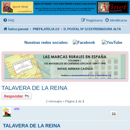
Ágora de Filatelia
Foro sobre filatelia o sobre lo que se tercie. Ágora de Filatelia es un foro abierto que Afinet
ofrece a la comunidad filatélica universal para que exprese libremente sus opiniones y
FAQ
Registrarse
Identificarse
conocimientos
Índice general
PREFILATELIA 2.0
D. POSTAL Nº 12 EXTREMADURA ALTA
Nuestras redes sociales:
TALAVERA DE LA REINA
Responder
2 mensajes • Página
1
de
1
JFK
TALAVERA DE LA REINA