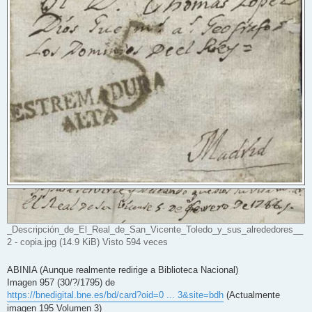
_Descripción_de_El_Real_de_San_Vicente_Toledo_y_sus_alrededores__
2 - copia.jpg (14.9 KiB) Visto 594 veces
ABINIA (Aunque realmente redirige a Biblioteca Nacional)
Imagen 957 (30/?/1795) de
https://bnedigital.bne.es/bd/card?oid=0 ... 3&site=bdh
(Actualmente
imagen 195 Volumen 3)