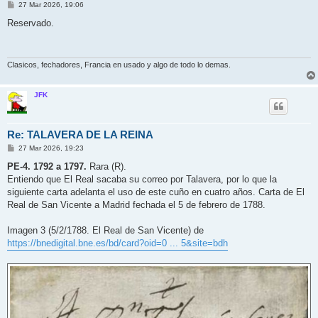
M
27 Mar 2026, 19:06
e
n
Reservado.
s
a
j
e
Clasicos, fechadores, Francia en usado y algo de todo lo demas.
JFK
Re: TALAVERA DE LA REINA
M
27 Mar 2026, 19:23
e
n
PE-4. 1792 a 1797.
Rara (R).
s
Entiendo que El Real sacaba su correo por Talavera, por lo que la
a
j
siguiente carta adelanta el uso de este cuño en cuatro años. Carta de El
e
Real de San Vicente a Madrid fechada el 5 de febrero de 1788.
Imagen 3 (5/2/1788. El Real de San Vicente) de
https://bnedigital.bne.es/bd/card?oid=0 ... 5&site=bdh