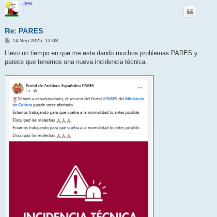
JFK
Re: PARES
M
14 Sep 2025, 12:08
e
n
Llevo un tiempo en que me esta dando muchos problemas PARES y
s
parece que tenemos una nueva incidencia técnica.
a
j
e