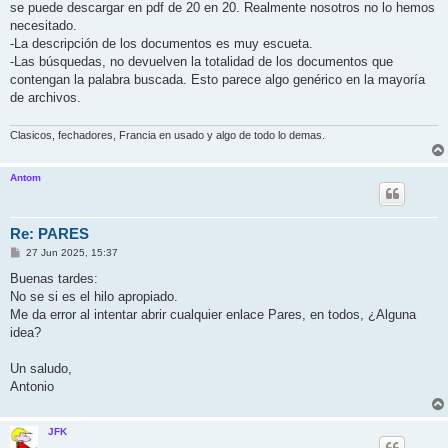
se puede descargar en pdf de 20 en 20. Realmente nosotros no lo hemos
necesitado.
-La descripción de los documentos es muy escueta.
-Las búsquedas, no devuelven la totalidad de los documentos que
contengan la palabra buscada. Esto parece algo genérico en la mayoría
de archivos.
Clasicos, fechadores, Francia en usado y algo de todo lo demas.
Antom
Re: PARES
M
27 Jun 2025, 15:37
e
n
Buenas tardes:
s
No se si es el hilo apropiado.
a
j
Me da error al intentar abrir cualquier enlace Pares, en todos, ¿Alguna
e
idea?
Un saludo,
Antonio
JFK