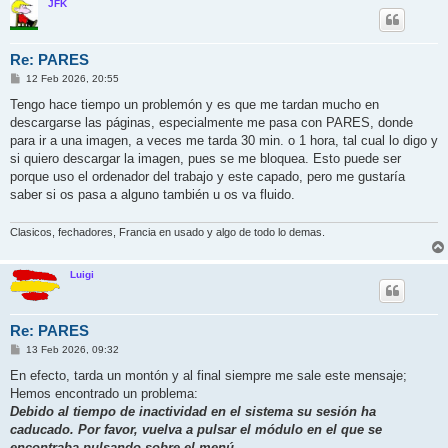
JFK
Re: PARES
M
12 Feb 2026, 20:55
e
n
Tengo hace tiempo un problemón y es que me tardan mucho en
s
descargarse las páginas, especialmente me pasa con PARES, donde
a
j
para ir a una imagen, a veces me tarda 30 min. o 1 hora, tal cual lo digo y
e
si quiero descargar la imagen, pues se me bloquea. Esto puede ser
porque uso el ordenador del trabajo y este capado, pero me gustaría
saber si os pasa a alguno también u os va fluido.
Clasicos, fechadores, Francia en usado y algo de todo lo demas.
Luigi
Re: PARES
M
13 Feb 2026, 09:32
e
n
En efecto, tarda un montón y al final siempre me sale este mensaje;
s
Hemos encontrado un problema:
a
j
Debido al tiempo de inactividad en el sistema su sesión ha
e
caducado. Por favor, vuelva a pulsar el módulo en el que se
encontraba pulsando sobre el menú.