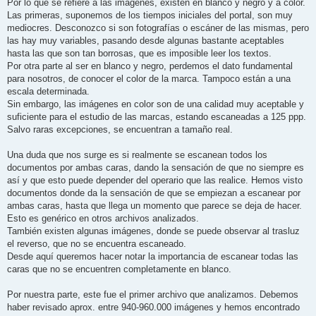
Por lo que se refiere a las imágenes, existen en blanco y negro y a color.
Las primeras, suponemos de los tiempos iniciales del portal, son muy
mediocres. Desconozco si son fotografías o escáner de las mismas, pero
las hay muy variables, pasando desde algunas bastante aceptables
hasta las que son tan borrosas, que es imposible leer los textos.
Por otra parte al ser en blanco y negro, perdemos el dato fundamental
para nosotros, de conocer el color de la marca. Tampoco están a una
escala determinada.
Sin embargo, las imágenes en color son de una calidad muy aceptable y
suficiente para el estudio de las marcas, estando escaneadas a 125 ppp.
Salvo raras excepciones, se encuentran a tamaño real.
Una duda que nos surge es si realmente se escanean todos los
documentos por ambas caras, dando la sensación de que no siempre es
así y que esto puede depender del operario que las realice. Hemos visto
documentos donde da la sensación de que se empiezan a escanear por
ambas caras, hasta que llega un momento que parece se deja de hacer.
Esto es genérico en otros archivos analizados.
También existen algunas imágenes, donde se puede observar al trasluz
el reverso, que no se encuentra escaneado.
Desde aquí queremos hacer notar la importancia de escanear todas las
caras que no se encuentren completamente en blanco.
Por nuestra parte, este fue el primer archivo que analizamos. Debemos
haber revisado aprox. entre 940-960.000 imágenes y hemos encontrado