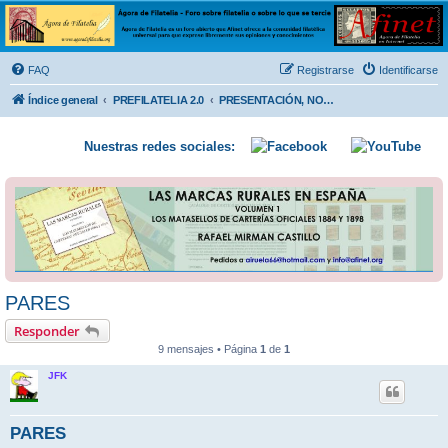
Ágora de Filatelia
Foro sobre filatelia o sobre lo que se tercie. Ágora de Filatelia es un foro abierto que Afinet
ofrece a la comunidad filatélica universal para que exprese libremente sus opiniones y
FAQ
Registrarse
Identificarse
conocimientos
Índice general
PREFILATELIA 2.0
PRESENTACIÓN, NORMAS Y COMENTARIOS.
Nuestras redes sociales:
PARES
Responder
9 mensajes • Página
1
de
1
JFK
PARES