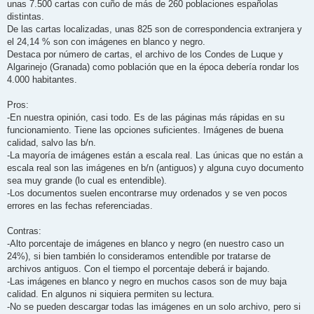
unas 7.500 cartas con cuño de más de 260 poblaciones españolas
distintas.
De las cartas localizadas, unas 825 son de correspondencia extranjera y
el 24,14 % son con imágenes en blanco y negro.
Destaca por número de cartas, el archivo de los Condes de Luque y
Algarinejo (Granada) como población que en la época debería rondar los
4.000 habitantes.
Pros:
-En nuestra opinión, casi todo. Es de las páginas más rápidas en su
funcionamiento. Tiene las opciones suficientes. Imágenes de buena
calidad, salvo las b/n.
-La mayoría de imágenes están a escala real. Las únicas que no están a
escala real son las imágenes en b/n (antiguos) y alguna cuyo documento
sea muy grande (lo cual es entendible).
-Los documentos suelen encontrarse muy ordenados y se ven pocos
errores en las fechas referenciadas.
Contras:
-Alto porcentaje de imágenes en blanco y negro (en nuestro caso un
24%), si bien también lo consideramos entendible por tratarse de
archivos antiguos. Con el tiempo el porcentaje deberá ir bajando.
-Las imágenes en blanco y negro en muchos casos son de muy baja
calidad. En algunos ni siquiera permiten su lectura.
-No se pueden descargar todas las imágenes en un solo archivo, pero si