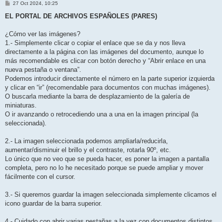
M
27 Oct 2024, 10:25
e
n
EL PORTAL DE ARCHIVOS ESPAÑOLES (PARES)
s
a
j
¿Cómo ver las imágenes?
e
1.- Simplemente clicar o copiar el enlace que se da y nos lleva
directamente a la página con las imágenes del documento, aunque lo
más recomendable es clicar con botón derecho y “Abrir enlace en una
nueva pestaña o ventana”.
Podemos introducir directamente el número en la parte superior izquierda
y clicar en “ir” (recomendable para documentos con muchas imágenes).
O buscarla mediante la barra de desplazamiento de la galería de
miniaturas.
O ir avanzando o retrocediendo una a una en la imagen principal (la
seleccionada).
2.- La imagen seleccionada podemos ampliarla/reducirla,
aumentar/disminuir el brillo y el contraste, rotarla 90º, etc.
Lo único que no veo que se pueda hacer, es poner la imagen a pantalla
completa, pero no lo he necesitado porque se puede ampliar y mover
fácilmente con el cursor.
3.- Si queremos guardar la imagen seleccionada simplemente clicamos el
icono guardar de la barra superior.
4.- Cuidado con abrir varias pestañas a la vez con documentos distintos.