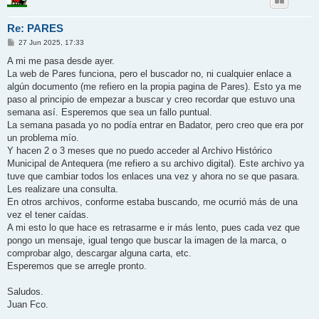
Re: PARES
M
27 Jun 2025, 17:33
e
n
A mi me pasa desde ayer.
s
La web de Pares funciona, pero el buscador no, ni cualquier enlace a
a
j
algún documento (me refiero en la propia pagina de Pares). Esto ya me
e
paso al principio de empezar a buscar y creo recordar que estuvo una
semana así. Esperemos que sea un fallo puntual.
La semana pasada yo no podía entrar en Badator, pero creo que era por
un problema mío.
Y hacen 2 o 3 meses que no puedo acceder al Archivo Histórico
Municipal de Antequera (me refiero a su archivo digital). Este archivo ya
tuve que cambiar todos los enlaces una vez y ahora no se que pasara.
Les realizare una consulta.
En otros archivos, conforme estaba buscando, me ocurrió más de una
vez el tener caídas.
A mi esto lo que hace es retrasarme e ir más lento, pues cada vez que
pongo un mensaje, igual tengo que buscar la imagen de la marca, o
comprobar algo, descargar alguna carta, etc.
Esperemos que se arregle pronto.
Saludos.
Juan Fco.