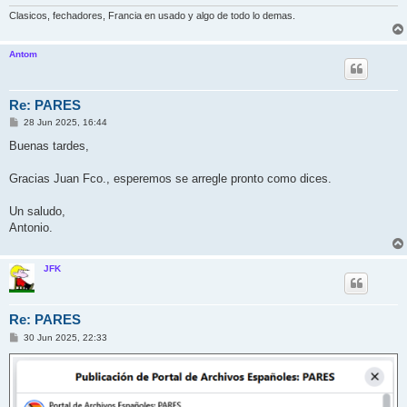
Clasicos, fechadores, Francia en usado y algo de todo lo demas.
Antom
Re: PARES
M
28 Jun 2025, 16:44
e
n
Buenas tardes,
s
a
j
Gracias Juan Fco., esperemos se arregle pronto como dices.
e
Un saludo,
Antonio.
JFK
Re: PARES
M
30 Jun 2025, 22:33
e
n
s
a
j
e