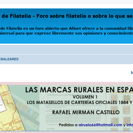
oro abierto que Afinet ofrece a la comunidad filatélica universal para que exprese libremente s
S BALEARES
N