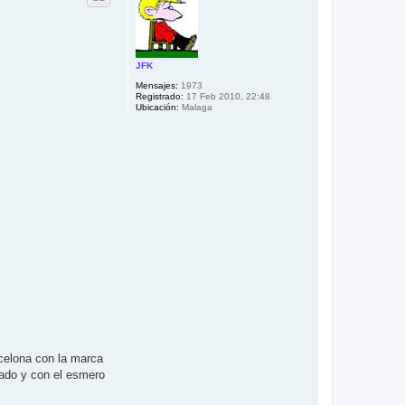
b
a
JFK
Mensajes:
1973
Registrado:
17 Feb 2010, 22:48
Ubicación:
Malaga
rcelona con la marca
lado y con el esmero