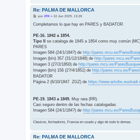
Re: PALMA DE MALLORCA
M
por
JFK
»
10 Jun 2025, 13:26
e
n
Completamos lo que hay en PARES y BADATOR.
s
a
j
PE-16. 1842 a 1854.
e
Tipo II
se cataloga de 1845 a 1854 como muy común (MC)
PARES
Imagen 584 (24/1/184?) de
http://pares.mcu.es/ParesBusq
Imagen (b/n) 357 (31/12/1848) de
http://pares.mcu.es/Par
Imagen 3 (27/2/1850) de
http://pares.mcu.es/ParesBusque
Imagen (b/n) 156 (2?/4/1851) de
http://pares.mcu.es/Pare
BADATOR
Página 2 (6/10/1847. ZGZ) de
https://www.artxibo.euskadi.
PE-19. 1843 a 1849.
Muy rara (RR).
Casi seguro dentro de las fechas catalogadas.
Imagen 584 (24/1/184?) de
http://pares.mcu.es/ParesBusq
Clasicos, fechadores, Francia en usado y algo de todo lo demas.
Re: PALMA DE MALLORCA