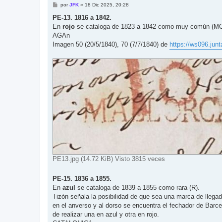
M
por
JFK
»
18 Dic 2025, 20:28
e
n
PE-13. 1816 a 1842.
s
En
rojo
se cataloga de 1823 a 1842 como muy común (MC
a
j
AGAn
e
Imagen 50 (20/5/1840), 70 (7/7/1840) de
https://ws096.junt
PE13.jpg (14.72 KiB) Visto 3815 veces
PE-15. 1836 a 1855.
En
azul
se cataloga de 1839 a 1855 como rara (R).
Tizón señala la posibilidad de que sea una marca de llegad
en el anverso y al dorso se encuentra el fechador de Barce
de realizar una en azul y otra en rojo.