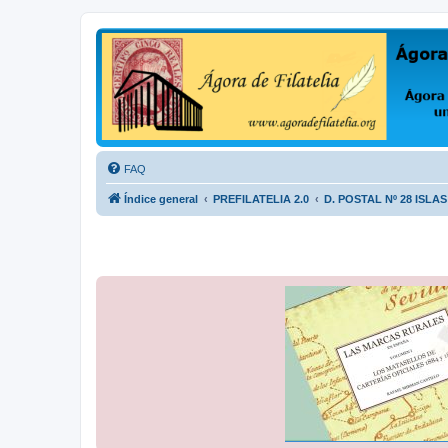
Ágora de Filatelia
Foro sobre filatelia o sobre lo que se tercie. Ágora de Filatelia es un f
FAQ
Índice general
PREFILATELIA 2.0
D. POSTAL Nº 28 ISLA