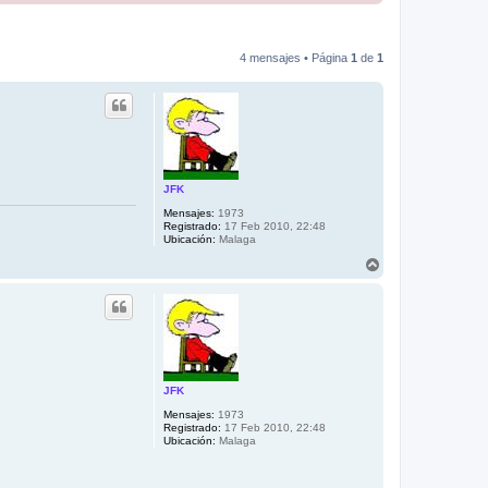
4 mensajes • Página
1
de
1
JFK
Mensajes:
1973
Registrado:
17 Feb 2010, 22:48
Ubicación:
Malaga
A
r
r
i
b
a
JFK
Mensajes:
1973
Registrado:
17 Feb 2010, 22:48
Ubicación:
Malaga