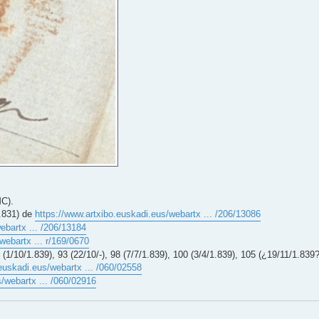
C).
1.831) de
https://www.artxibo.euskadi.eus/webartx ... /206/13086
ebartx ... /206/13184
webartx ... r/169/0670
 (1/10/1.839), 93 (22/10/-), 98 (7/7/1.839), 100 (3/4/1.839), 105 (¿19/11/1.839?
euskadi.eus/webartx ... /060/02558
/webartx ... /060/02916