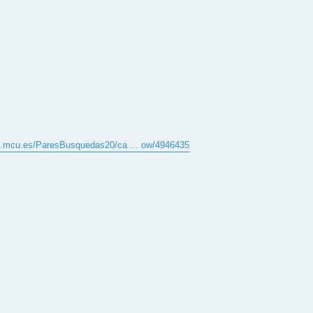
es.mcu.es/ParesBusquedas20/ca ... ow/4946435