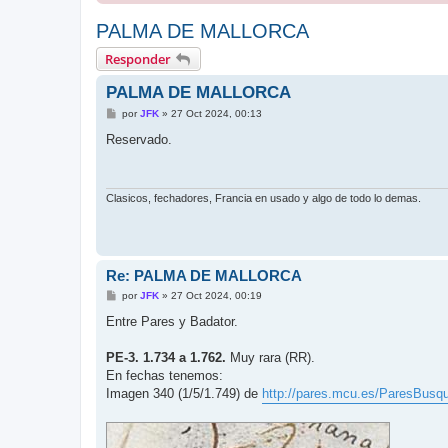
PALMA DE MALLORCA
Responder
PALMA DE MALLORCA
M
por
JFK
»
27 Oct 2024, 00:13
e
n
Reservado.
s
a
j
e
Clasicos, fechadores, Francia en usado y algo de todo lo demas.
Re: PALMA DE MALLORCA
M
por
JFK
»
27 Oct 2024, 00:19
e
n
Entre Pares y Badator.
s
a
j
PE-3. 1.734 a 1.762.
Muy rara (RR).
e
En fechas tenemos:
Imagen 340 (1/5/1.749) de
http://pares.mcu.es/ParesBusq