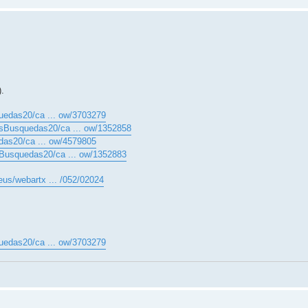
.
uedas20/ca ... ow/3703279
esBusquedas20/ca ... ow/1352858
das20/ca ... ow/4579805
sBusquedas20/ca ... ow/1352883
eus/webartx ... /052/02024
uedas20/ca ... ow/3703279