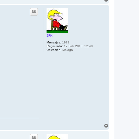
r
r
i
b
a
JFK
Mensajes:
1973
Registrado:
17 Feb 2010, 22:48
Ubicación:
Malaga
A
r
r
i