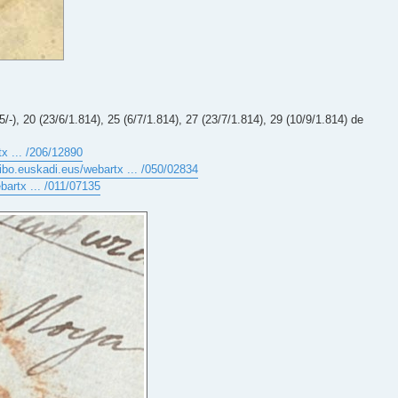
5/-), 20 (23/6/1.814), 25 (6/7/1.814), 27 (23/7/1.814), 29 (10/9/1.814) de
x ... /206/12890
ibo.euskadi.eus/webartx ... /050/02834
bartx ... /011/07135