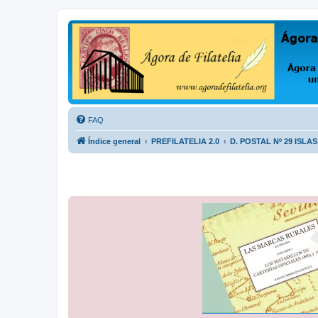
Ágora de Filatelia
Foro sobre filatelia o sobre lo que se tercie. Ágora de Filatelia es un f
FAQ
Índice general
PREFILATELIA 2.0
D. POSTAL Nº 29 ISLA