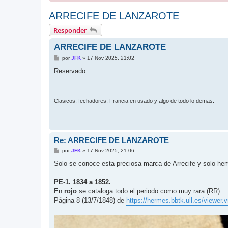
ARRECIFE DE LANZAROTE
Responder
ARRECIFE DE LANZAROTE
M
por
JFK
»
17 Nov 2025, 21:02
e
n
Reservado.
s
a
j
e
Clasicos, fechadores, Francia en usado y algo de todo lo demas.
Re: ARRECIFE DE LANZAROTE
M
por
JFK
»
17 Nov 2025, 21:06
e
n
Solo se conoce esta preciosa marca de Arrecife y solo hem
s
a
j
PE-1. 1834 a 1852.
e
En
rojo
se cataloga todo el periodo como muy rara (RR).
Página 8 (13/7/1848) de
https://hermes.bbtk.ull.es/viewer