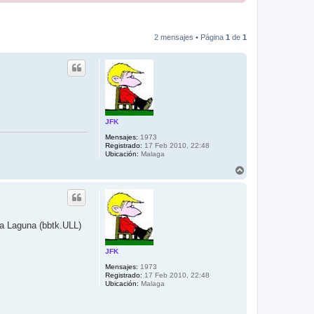
2 mensajes • Página
1
de
1
JFK
Mensajes:
1973
Registrado:
17 Feb 2010, 22:48
Ubicación:
Malaga
A
r
r
i
b
a
La Laguna (bbtk.ULL)
JFK
Mensajes:
1973
Registrado:
17 Feb 2010, 22:48
Ubicación:
Malaga