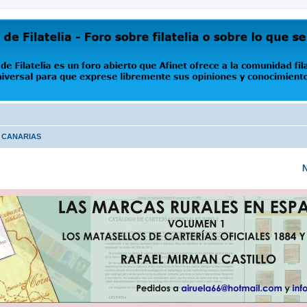
oro abierto que Afinet ofrece a la comunidad filatélica universal para que exprese libremente s
S CANARIAS
N