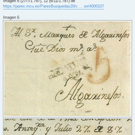
Imagen 6 (27/7/1.787), 12 (6/11/1.787) de
https://pares.mcu.es/ParesBusquedas20/c ... on/4000107
Imagen 6