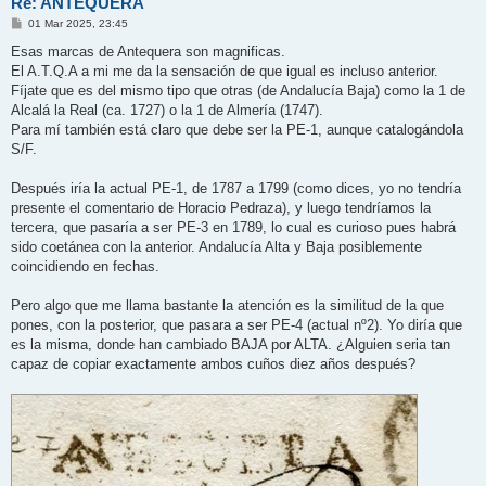
Re: ANTEQUERA
M
01 Mar 2025, 23:45
e
n
Esas marcas de Antequera son magnificas.
s
El A.T.Q.A a mi me da la sensación de que igual es incluso anterior.
a
j
Fíjate que es del mismo tipo que otras (de Andalucía Baja) como la 1 de
e
Alcalá la Real (ca. 1727) o la 1 de Almería (1747).
Para mí también está claro que debe ser la PE-1, aunque catalogándola
S/F.
Después iría la actual PE-1, de 1787 a 1799 (como dices, yo no tendría
presente el comentario de Horacio Pedraza), y luego tendríamos la
tercera, que pasaría a ser PE-3 en 1789, lo cual es curioso pues habrá
sido coetánea con la anterior. Andalucía Alta y Baja posiblemente
coincidiendo en fechas.
Pero algo que me llama bastante la atención es la similitud de la que
pones, con la posterior, que pasara a ser PE-4 (actual nº2). Yo diría que
es la misma, donde han cambiado BAJA por ALTA. ¿Alguien seria tan
capaz de copiar exactamente ambos cuños diez años después?