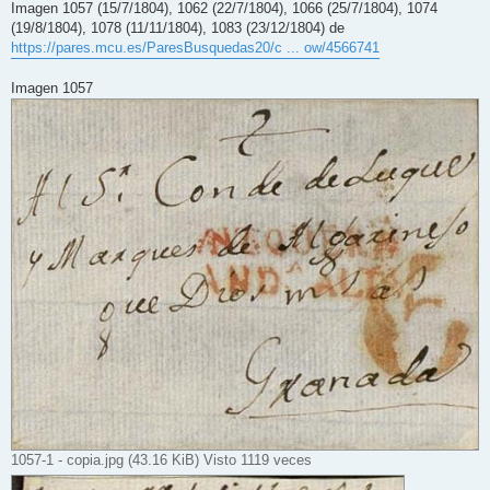
Imagen 1057 (15/7/1804), 1062 (22/7/1804), 1066 (25/7/1804), 1074
(19/8/1804), 1078 (11/11/1804), 1083 (23/12/1804) de
https://pares.mcu.es/ParesBusquedas20/c ... ow/4566741
Imagen 1057
1057-1 - copia.jpg (43.16 KiB) Visto 1119 veces