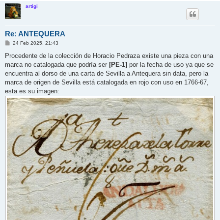
artigi
Re: ANTEQUERA
M
24 Feb 2025, 21:43
e
n
Procedente de la colección de Horacio Pedraza existe una pieza con una
s
marca no catalogada que podría ser
[PE-1]
por la fecha de uso ya que se
a
j
encuentra al dorso de una carta de Sevilla a Antequera sin data, pero la
e
marca de origen de Sevilla está catalogada en rojo con uso en 1766-67,
esta es su imagen: