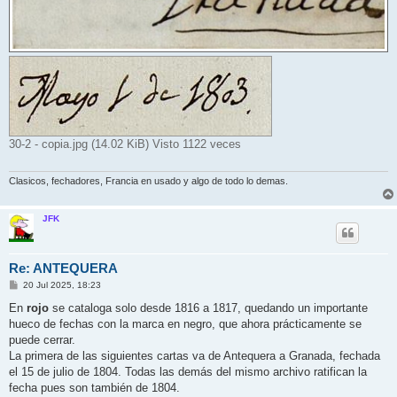
30-2 - copia.jpg (14.02 KiB) Visto 1122 veces
Clasicos, fechadores, Francia en usado y algo de todo lo demas.
JFK
Re: ANTEQUERA
M
20 Jul 2025, 18:23
e
n
En
rojo
se cataloga solo desde 1816 a 1817, quedando un importante
s
hueco de fechas con la marca en negro, que ahora prácticamente se
a
j
puede cerrar.
e
La primera de las siguientes cartas va de Antequera a Granada, fechada
el 15 de julio de 1804. Todas las demás del mismo archivo ratifican la
fecha pues son también de 1804.