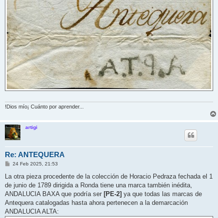
!Dios mío¡ Cuánto por aprender...
artigi
Re: ANTEQUERA
M
24 Feb 2025, 21:53
e
n
La otra pieza procedente de la colección de Horacio Pedraza fechada el 1
s
de junio de 1789 dirigida a Ronda tiene una marca también inédita,
a
j
ANDALUCIA BAXA que podría ser
[PE-2]
ya que todas las marcas de
e
Antequera catalogadas hasta ahora pertenecen a la demarcación
ANDALUCIA ALTA: