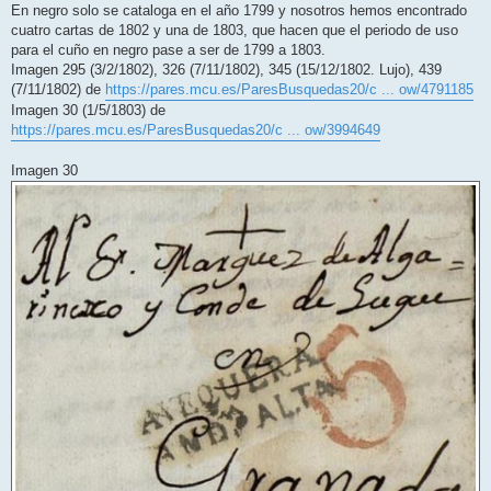
s
En negro solo se cataloga en el año 1799 y nosotros hemos encontrado
a
j
cuatro cartas de 1802 y una de 1803, que hacen que el periodo de uso
e
para el cuño en negro pase a ser de 1799 a 1803.
Imagen 295 (3/2/1802), 326 (7/11/1802), 345 (15/12/1802. Lujo), 439
(7/11/1802) de
https://pares.mcu.es/ParesBusquedas20/c ... ow/4791185
Imagen 30 (1/5/1803) de
https://pares.mcu.es/ParesBusquedas20/c ... ow/3994649
Imagen 30