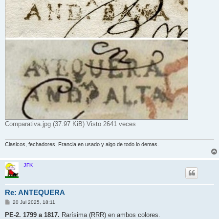
Comparativa.jpg (37.97 KiB) Visto 2641 veces
Clasicos, fechadores, Francia en usado y algo de todo lo demas.
JFK
Re: ANTEQUERA
M
20 Jul 2025, 18:11
e
n
PE-2. 1799 a 1817.
Rarísima (RRR) en ambos colores.