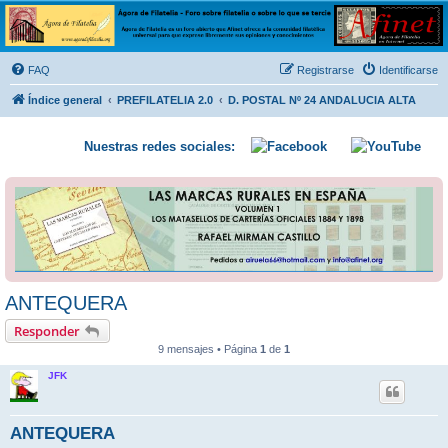
Ágora de Filatelia
Foro sobre filatelia o sobre lo que se tercie. Ágora de Filatelia es un foro abierto que Afinet
ofrece a la comunidad filatélica universal para que exprese libremente sus opiniones y
FAQ
Registrarse
Identificarse
conocimientos
Índice general
PREFILATELIA 2.0
D. POSTAL Nº 24 ANDALUCIA ALTA
Nuestras redes sociales:
ANTEQUERA
Responder
9 mensajes • Página
1
de
1
JFK
ANTEQUERA