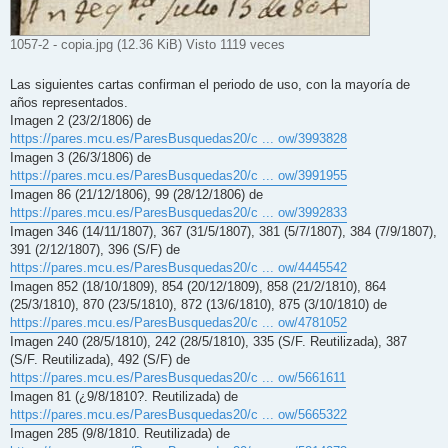
1057-2 - copia.jpg (12.36 KiB) Visto 1119 veces
Las siguientes cartas confirman el periodo de uso, con la mayoría de
años representados.
Imagen 2 (23/2/1806) de
https://pares.mcu.es/ParesBusquedas20/c ... ow/3993828
Imagen 3 (26/3/1806) de
https://pares.mcu.es/ParesBusquedas20/c ... ow/3991955
Imagen 86 (21/12/1806), 99 (28/12/1806) de
https://pares.mcu.es/ParesBusquedas20/c ... ow/3992833
Imagen 346 (14/11/1807), 367 (31/5/1807), 381 (5/7/1807), 384 (7/9/1807),
391 (2/12/1807), 396 (S/F) de
https://pares.mcu.es/ParesBusquedas20/c ... ow/4445542
Imagen 852 (18/10/1809), 854 (20/12/1809), 858 (21/2/1810), 864
(25/3/1810), 870 (23/5/1810), 872 (13/6/1810), 875 (3/10/1810) de
https://pares.mcu.es/ParesBusquedas20/c ... ow/4781052
Imagen 240 (28/5/1810), 242 (28/5/1810), 335 (S/F. Reutilizada), 387
(S/F. Reutilizada), 492 (S/F) de
https://pares.mcu.es/ParesBusquedas20/c ... ow/5661611
Imagen 81 (¿9/8/1810?. Reutilizada) de
https://pares.mcu.es/ParesBusquedas20/c ... ow/5665322
Imagen 285 (9/8/1810. Reutilizada) de