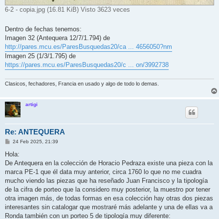
6-2 - copia.jpg (16.81 KiB) Visto 3623 veces
Dentro de fechas tenemos:
Imagen 32 (Antequera 12/7/1.794) de
http://pares.mcu.es/ParesBusquedas20/ca ... 4656050?nm
Imagen 25 (1/3/1.795) de
https://pares.mcu.es/ParesBusquedas20/c ... on/3992738
Clasicos, fechadores, Francia en usado y algo de todo lo demas.
artigi
Re: ANTEQUERA
M
24 Feb 2025, 21:39
e
n
Hola:
s
De Antequera en la colección de Horacio Pedraza existe una pieza con la
a
j
marca PE-1 que él data muy anterior, circa 1760 lo que no me cuadra
e
mucho viendo las piezas que ha reseñado Juan Francisco y la tipología
de la cifra de porteo que la considero muy posterior, la muestro por tener
otra imagen más, de todas formas en esa colección hay otras dos piezas
interesantes sin catalogar que mostraré más adelante y una de ellas va a
Ronda también con un porteo 5 de tipología muy diferente: