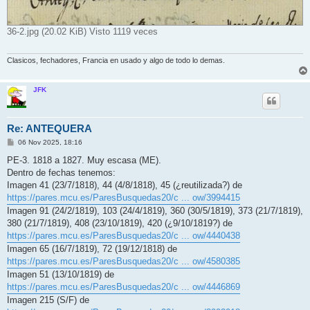
36-2.jpg (20.02 KiB) Visto 1119 veces
Clasicos, fechadores, Francia en usado y algo de todo lo demas.
JFK
Re: ANTEQUERA
M
06 Nov 2025, 18:16
e
n
PE-3. 1818 a 1827. Muy escasa (ME).
s
Dentro de fechas tenemos:
a
j
Imagen 41 (23/7/1818), 44 (4/8/1818), 45 (¿reutilizada?) de
e
https://pares.mcu.es/ParesBusquedas20/c ... ow/3994415
Imagen 91 (24/2/1819), 103 (24/4/1819), 360 (30/5/1819), 373 (21/7/1819),
380 (21/7/1819), 408 (23/10/1819), 420 (¿9/10/1819?) de
https://pares.mcu.es/ParesBusquedas20/c ... ow/4440438
Imagen 65 (16/7/1819), 72 (19/12/1818) de
https://pares.mcu.es/ParesBusquedas20/c ... ow/4580385
Imagen 51 (13/10/1819) de
https://pares.mcu.es/ParesBusquedas20/c ... ow/4446869
Imagen 215 (S/F) de