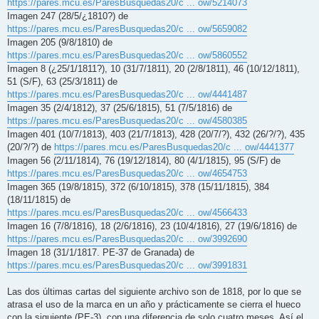
https://pares.mcu.es/ParesBusquedas20/c ... ow/5214073
Imagen 247 (28/5/¿1810?) de
https://pares.mcu.es/ParesBusquedas20/c ... ow/5659082
Imagen 205 (9/8/1810) de
https://pares.mcu.es/ParesBusquedas20/c ... ow/5860552
Imagen 8 (¿25/1/1811?), 10 (31/7/1811), 20 (2/8/1811), 46 (10/12/1811),
51 (S/F), 63 (25/3/1811) de
https://pares.mcu.es/ParesBusquedas20/c ... ow/4441487
Imagen 35 (2/4/1812), 37 (25/6/1815), 51 (7/5/1816) de
https://pares.mcu.es/ParesBusquedas20/c ... ow/4580385
Imagen 401 (10/7/1813), 403 (21/7/1813), 428 (20/7/?), 432 (26/?/?), 435
(20/?/?) de
https://pares.mcu.es/ParesBusquedas20/c ... ow/4441377
Imagen 56 (2/11/1814), 76 (19/12/1814), 80 (4/1/1815), 95 (S/F) de
https://pares.mcu.es/ParesBusquedas20/c ... ow/4654753
Imagen 365 (19/8/1815), 372 (6/10/1815), 378 (15/11/1815), 384
(18/11/1815) de
https://pares.mcu.es/ParesBusquedas20/c ... ow/4566433
Imagen 16 (7/8/1816), 18 (2/6/1816), 23 (10/4/1816), 27 (19/6/1816) de
https://pares.mcu.es/ParesBusquedas20/c ... ow/3992690
Imagen 18 (31/1/1817. PE-37 de Granada) de
https://pares.mcu.es/ParesBusquedas20/c ... ow/3991831
Las dos últimas cartas del siguiente archivo son de 1818, por lo que se
atrasa el uso de la marca en un año y prácticamente se cierra el hueco
con la siguiente (PE-3), con una diferencia de solo cuatro meses. Así el