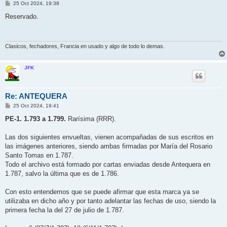
M
25 Oct 2024, 19:38
e
n
Reservado.
s
a
j
e
Clasicos, fechadores, Francia en usado y algo de todo lo demas.
JFK
Re: ANTEQUERA
M
25 Oct 2024, 19:41
e
n
PE-1. 1.793 a 1.799.
Rarísima (RRR).
s
a
j
Las dos siguientes envueltas, vienen acompañadas de sus escritos en
e
las imágenes anteriores, siendo ambas firmadas por María del Rosario
Santo Tomas en 1.787.
Todo el archivo está formado por cartas enviadas desde Antequera en
1.787, salvo la última que es de 1.786.
Con esto entendemos que se puede afirmar que esta marca ya se
utilizaba en dicho año y por tanto adelantar las fechas de uso, siendo la
primera fecha la del 27 de julio de 1.787.