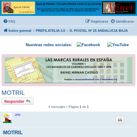
Ágora de Filatelia
Foro sobre filatelia o sobre lo que se tercie. Ágora de Filatelia es un foro abierto que Afinet
ofrece a la comunidad filatélica universal para que exprese libremente sus opiniones y
FAQ
Registrarse
Identificarse
conocimientos
Índice general
PREFILATELIA 2.0
D. POSTAL Nº 25 ANDALUCIA BAJA
Nuestras redes sociales:
MOTRIL
Responder
4 mensajes • Página
1
de
1
JFK
MOTRIL