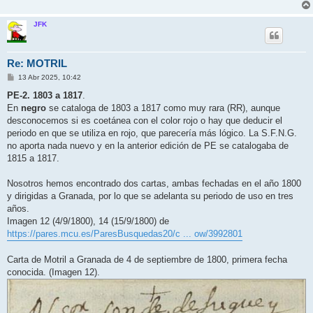
JFK
Re: MOTRIL
M
13 Abr 2025, 10:42
e
n
PE-2. 1803 a 1817
.
s
En
negro
se cataloga de 1803 a 1817 como muy rara (RR), aunque
a
j
desconocemos si es coetánea con el color rojo o hay que deducir el
e
periodo en que se utiliza en rojo, que parecería más lógico. La S.F.N.G.
no aporta nada nuevo y en la anterior edición de PE se catalogaba de
1815 a 1817.
Nosotros hemos encontrado dos cartas, ambas fechadas en el año 1800
y dirigidas a Granada, por lo que se adelanta su periodo de uso en tres
años.
Imagen 12 (4/9/1800), 14 (15/9/1800) de
https://pares.mcu.es/ParesBusquedas20/c ... ow/3992801
Carta de Motril a Granada de 4 de septiembre de 1800, primera fecha
conocida. (Imagen 12).