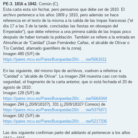
n
PE-3. 1816 a 1842.
Común (C).
s
Esta carta esta sin fechar, pero pensamos que debe ser de 1810. El
a
j
archivo pertenece a los años 1809 y 1810, pero además se hace
e
referencia en el texto de la misma a la salida de las tropas francesas (“el
día 17 a las 3 de la tarde, concluidas las fiestas en obsequio del
Emperador”), que debe referirse a una primera salida de las tropas poco
después de haber tomado la población. También se refiere a la entrada en
Almuñécar de “Caridad” (Juan Fernández Cañas, el alcalde de Otívar o
Tío Caridad, afamado guerrillero de la zona).
Imagen 480 (S/F) de
https://pares.mcu.es/ParesBusquedas20/c ... ow/5661611
En las siguiente, del mismo tipo de archivos, vuelven a referirse a
“Caridad” o “alcalde de Otívar”. La imagen 294 muestra casi con toda
seguridad, el fragmento de la carta anterior, que si está fechada el 20 de
agosto de 1810.
Imagen 128 (S/F) de
https://pares.mcu.es/ParesBusquedas20/c ... ow/5664344
Imagen 294 (¿20/8/1810?), 331 (¿20/8/1810? Correos) de
https://pares.mcu.es/ParesBusquedas20/c ... ow/5375971
Imagen 182 (S/F) de
https://pares.mcu.es/ParesBusquedas20/c ... ow/5217336
Las dos siguiente confirman parte del adelanto al pertenecer a los años