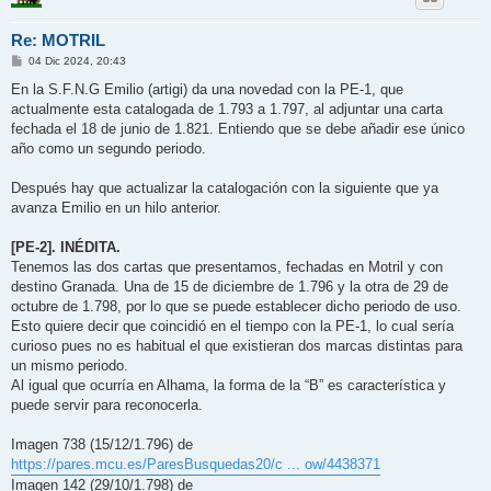
Re: MOTRIL
M
04 Dic 2024, 20:43
e
n
En la S.F.N.G Emilio (artigi) da una novedad con la PE-1, que
s
actualmente esta catalogada de 1.793 a 1.797, al adjuntar una carta
a
j
fechada el 18 de junio de 1.821. Entiendo que se debe añadir ese único
e
año como un segundo periodo.
Después hay que actualizar la catalogación con la siguiente que ya
avanza Emilio en un hilo anterior.
[PE-2]. INÉDITA.
Tenemos las dos cartas que presentamos, fechadas en Motril y con
destino Granada. Una de 15 de diciembre de 1.796 y la otra de 29 de
octubre de 1.798, por lo que se puede establecer dicho periodo de uso.
Esto quiere decir que coincidió en el tiempo con la PE-1, lo cual sería
curioso pues no es habitual el que existieran dos marcas distintas para
un mismo periodo.
Al igual que ocurría en Alhama, la forma de la “B” es característica y
puede servir para reconocerla.
Imagen 738 (15/12/1.796) de
https://pares.mcu.es/ParesBusquedas20/c ... ow/4438371
Imagen 142 (29/10/1.798) de