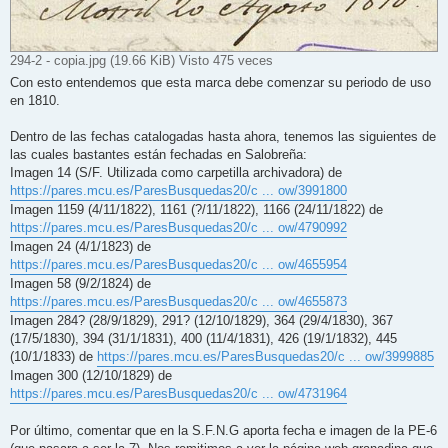
294-2 - copia.jpg (19.66 KiB) Visto 475 veces
Con esto entendemos que esta marca debe comenzar su periodo de uso
en 1810.
Dentro de las fechas catalogadas hasta ahora, tenemos las siguientes de
las cuales bastantes están fechadas en Salobreña:
Imagen 14 (S/F. Utilizada como carpetilla archivadora) de
https://pares.mcu.es/ParesBusquedas20/c ... ow/3991800
Imagen 1159 (4/11/1822), 1161 (?/11/1822), 1166 (24/11/1822) de
https://pares.mcu.es/ParesBusquedas20/c ... ow/4790992
Imagen 24 (4/1/1823) de
https://pares.mcu.es/ParesBusquedas20/c ... ow/4655954
Imagen 58 (9/2/1824) de
https://pares.mcu.es/ParesBusquedas20/c ... ow/4655873
Imagen 284? (28/9/1829), 291? (12/10/1829), 364 (29/4/1830), 367
(17/5/1830), 394 (31/1/1831), 400 (11/4/1831), 426 (19/1/1832), 445
(10/1/1833) de
https://pares.mcu.es/ParesBusquedas20/c ... ow/3999885
Imagen 300 (12/10/1829) de
https://pares.mcu.es/ParesBusquedas20/c ... ow/4731964
Por último, comentar que en la S.F.N.G aporta fecha e imagen de la PE-6