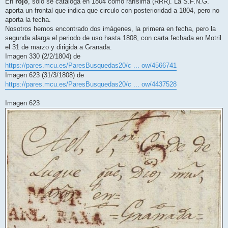
En
rojo
, solo se cataloga en 1804 como rarísima (RRR). La S.F.N.G.
aporta un frontal que indica que circulo con posterioridad a 1804, pero no
aporta la fecha.
Nosotros hemos encontrado dos imágenes, la primera en fecha, pero la
segunda alarga el periodo de uso hasta 1808, con carta fechada en Motril
el 31 de marzo y dirigida a Granada.
Imagen 330 (2/2/1804) de
https://pares.mcu.es/ParesBusquedas20/c ... ow/4566741
Imagen 623 (31/3/1808) de
https://pares.mcu.es/ParesBusquedas20/c ... ow/4437528
Imagen 623