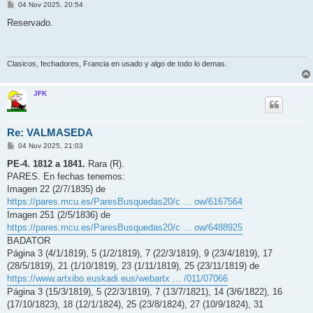
M
04 Nov 2025, 20:54
e
n
Reservado.
s
a
j
e
Clasicos, fechadores, Francia en usado y algo de todo lo demas.
JFK
Re: VALMASEDA
M
04 Nov 2025, 21:03
e
n
PE-4. 1812 a 1841.
Rara (R).
s
PARES. En fechas tenemos:
a
j
Imagen 22 (2/7/1835) de
e
https://pares.mcu.es/ParesBusquedas20/c ... ow/6167564
Imagen 251 (2/5/1836) de
https://pares.mcu.es/ParesBusquedas20/c ... ow/6488925
BADATOR
Página 3 (4/1/1819), 5 (1/2/1819), 7 (22/3/1819), 9 (23/4/1819), 17
(28/5/1819), 21 (1/10/1819), 23 (1/11/1819), 25 (23/11/1819) de
https://www.artxibo.euskadi.eus/webartx ... /011/07066
Página 3 (15/3/1819), 5 (22/3/1819), 7 (13/7/1821), 14 (3/6/1822), 16
(17/10/1823), 18 (12/1/1824), 25 (23/8/1824), 27 (10/9/1824), 31