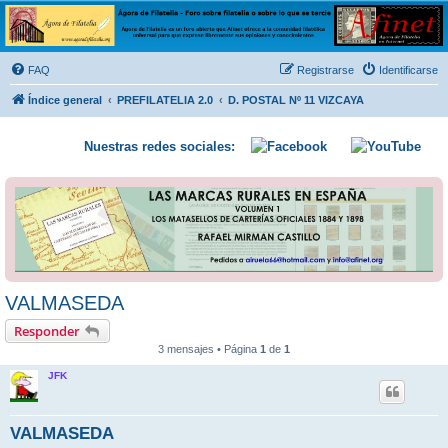
Ágora de Filatelia
Foro sobre filatelia o sobre lo que se tercie. Ágora de Filatelia es un foro abierto que Afinet
ofrece a la comunidad filatélica universal para que exprese libremente sus opiniones y
FAQ
Registrarse
Identificarse
conocimientos
Índice general
PREFILATELIA 2.0
D. POSTAL Nº 11 VIZCAYA
Nuestras redes sociales:
VALMASEDA
Responder
3 mensajes • Página
1
de
1
JFK
VALMASEDA