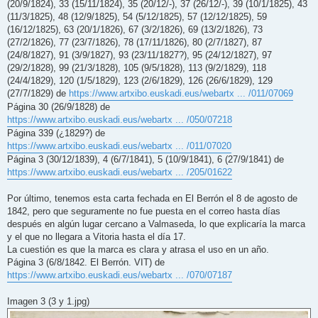
(20/9/1824), 33 (15/11/1824), 35 (20/12/-), 37 (26/12/-), 39 (10/1/1825), 43
(11/3/1825), 48 (12/9/1825), 54 (5/12/1825), 57 (12/12/1825), 59
(16/12/1825), 63 (20/1/1826), 67 (3/2/1826), 69 (13/2/1826), 73
(27/2/1826), 77 (23/7/1826), 78 (17/11/1826), 80 (2/7/1827), 87
(24/8/1827), 91 (3/9/1827), 93 (23/11/1827?), 95 (24/12/1827), 97
(29/2/1828), 99 (21/3/1828), 105 (9/5/1828), 113 (9/2/1829), 118
(24/4/1829), 120 (1/5/1829), 123 (2/6/1829), 126 (26/6/1829), 129
(27/7/1829) de
https://www.artxibo.euskadi.eus/webartx ... /011/07069
Página 30 (26/9/1828) de
https://www.artxibo.euskadi.eus/webartx ... /050/07218
Página 339 (¿1829?) de
https://www.artxibo.euskadi.eus/webartx ... /011/07020
Página 3 (30/12/1839), 4 (6/7/1841), 5 (10/9/1841), 6 (27/9/1841) de
https://www.artxibo.euskadi.eus/webartx ... /205/01622
Por último, tenemos esta carta fechada en El Berrón el 8 de agosto de
1842, pero que seguramente no fue puesta en el correo hasta días
después en algún lugar cercano a Valmaseda, lo que explicaría la marca
y el que no llegara a Vitoria hasta el día 17.
La cuestión es que la marca es clara y atrasa el uso en un año.
Página 3 (6/8/1842. El Berrón. VIT) de
https://www.artxibo.euskadi.eus/webartx ... /070/07187
Imagen 3 (3 y 1.jpg)