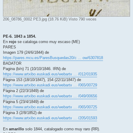
206_08786_0002 PE3.jpg (18.76 KiB) Visto 790 veces
PE-6. 1843 a 1854.
En
rojo
se cataloga como muy escaso (ME)
PARES
Imagen 179 (24/6/1844) de
https://pares.mcu.es/ParesBusquedas20/c ... ow/6307818
BADATOR
Pagina (b/n) 71 (10/10/1846. IRN) de
https://www.artxibo.euskadi.eus/webartx ... /012/01935
Página 153 (18/10/1847), 154 (22/11/1847) de
https://www.artxibo.euskadi.eus/webartx ... /065/00729
Página 2 (22/3/1849) de
https://www.artxibo.euskadi.eus/webartx ... /049/00656
Página 5 (23/4/1849) de
https://www.artxibo.euskadi.eus/webartx ... /065/00725
Página 3 (2/8/1852) de
https://www.artxibo.euskadi.eus/webartx ... /205/01593
En
amarillo
solo 1844, catalogado como muy raro (RR).