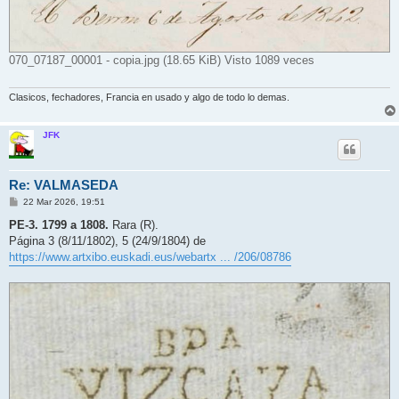
070_07187_00001 - copia.jpg (18.65 KiB) Visto 1089 veces
Clasicos, fechadores, Francia en usado y algo de todo lo demas.
JFK
Re: VALMASEDA
M
22 Mar 2026, 19:51
e
n
PE-3. 1799 a 1808.
Rara (R).
s
Página 3 (8/11/1802), 5 (24/9/1804) de
a
j
https://www.artxibo.euskadi.eus/webartx ... /206/08786
e