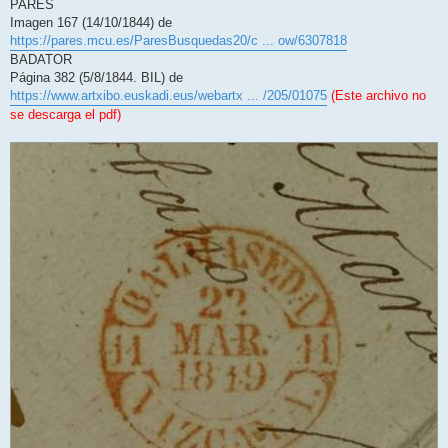
PARES
Imagen 167 (14/10/1844) de
https://pares.mcu.es/ParesBusquedas20/c ... ow/6307818
BADATOR
Página 382 (5/8/1844. BIL) de
https://www.artxibo.euskadi.eus/webartx ... /205/01075
(Este archivo no
se descarga el pdf)