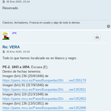
M
30 Ene 2025, 15:14
e
n
Reservado.
s
a
j
e
Clasicos, fechadores, Francia en usado y algo de todo lo demas.
JFK
Re: VERA
M
30 Ene 2025, 15:16
e
n
Todo lo que hemos localizado es en blanco y negro.
s
a
j
PE-2. 1843 a 1854.
Escasa (E).
e
Dentro de fechas tenemos:
Imagen (b/n) 236 (25/8/1846) de
https://pares.mcu.es/ParesBusquedas20/c ... ow/1355179
Imagen (b/n) 91 (31?/9/1846) de
https://pares.mcu.es/ParesBusquedas20/c ... ow/1352821
Imagen (b/n) 119 (21/3/1848) de
https://pares.mcu.es/ParesBusquedas20/c ... ow/1352853
Imagen (b/n) 136 (13/5/1851) de
https://pares.mcu.es/ParesBusquedas20/c ... ow/1352888