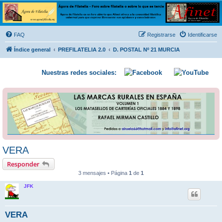
Ágora de Filatelia
Foro sobre filatelia o sobre lo que se tercie. Ágora de Filatelia es un foro abierto que Afinet
ofrece a la comunidad filatélica universal para que exprese libremente sus opiniones y
FAQ
Registrarse
Identificarse
conocimientos
Índice general
PREFILATELIA 2.0
D. POSTAL Nº 21 MURCIA
Nuestras redes sociales:
VERA
Responder
3 mensajes • Página
1
de
1
JFK
VERA