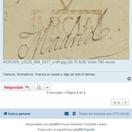
AGFCMS_L0125_004_0377_v.tiff.jpg (19.72 KiB) Visto 790 veces
Clasicos, fechadores, Francia en usado y algo de todo lo demas.
Responder
3 mensajes • Página
1
de
1
Ir a
Índice general
Todos los horarios son
UTC+02:00
Desarrollado por
phpBB
® Forum Software © phpBB Limited
Traducción al español por
phpBB España