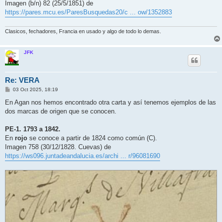
Imagen (b/n) 82 (25/5/1851) de
https://pares.mcu.es/ParesBusquedas20/c ... ow/1352883
Clasicos, fechadores, Francia en usado y algo de todo lo demas.
JFK
Re: VERA
M
03 Oct 2025, 18:19
e
n
En Agan nos hemos encontrado otra carta y así tenemos ejemplos de las
s
dos marcas de origen que se conocen.
a
j
e
PE-1. 1793 a 1842.
En
rojo
se conoce a partir de 1824 como común (C).
Imagen 758 (30/12/1828. Cuevas) de
https://ws096.juntadeandalucia.es/archi ... r/96081690