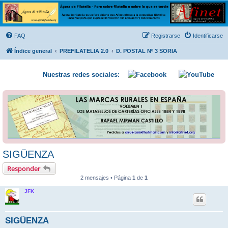
Ágora de Filatelia
Foro sobre filatelia o sobre lo que se tercie. Ágora de Filatelia es un foro abierto que Afinet
ofrece a la comunidad filatélica universal para que exprese libremente sus opiniones y
FAQ
Registrarse
Identificarse
conocimientos
Índice general
PREFILATELIA 2.0
D. POSTAL Nº 3 SORIA
Nuestras redes sociales:
SIGÜENZA
Responder
2 mensajes • Página
1
de
1
JFK
SIGÜENZA