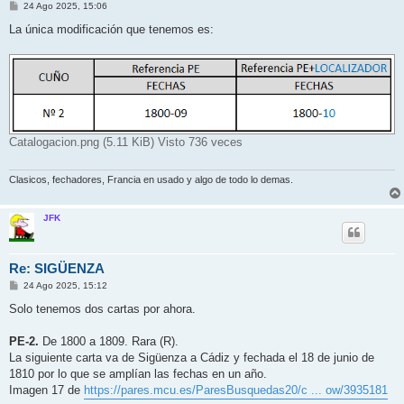
M
24 Ago 2025, 15:06
e
n
La única modificación que tenemos es:
s
a
j
e
Catalogacion.png (5.11 KiB) Visto 736 veces
Clasicos, fechadores, Francia en usado y algo de todo lo demas.
JFK
Re: SIGÜENZA
M
24 Ago 2025, 15:12
e
n
Solo tenemos dos cartas por ahora.
s
a
j
PE-2.
De 1800 a 1809. Rara (R).
e
La siguiente carta va de Sigüenza a Cádiz y fechada el 18 de junio de
1810 por lo que se amplían las fechas en un año.
Imagen 17 de
https://pares.mcu.es/ParesBusquedas20/c ... ow/3935181