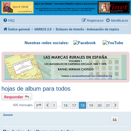
Ágora de Filatelia
Foro sobre filatelia o sobre lo que se tercie. Ágora de Filatelia es un foro abierto que Afinet
ofrece a la comunidad filatélica universal para que exprese libremente sus opiniones y
FAQ
Registrarse
Identificarse
conocimientos
Índice general
VARIOS 2.0
Enlaces de Interés - Indexación de topics
Nuestras redes sociales:
hojas de album para todos
Responder
Página
18
de
21
1
16
17
18
19
20
21
Anterior
Siguie
405 mensajes
…
Jucaor