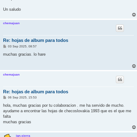
Un saludo
chemajuan
Re: hojas de album para todos
M
03 Sep 2025, 08:57
e
n
muchas gracias. lo hare
s
a
j
e
chemajuan
Re: hojas de album para todos
M
06 Sep 2025, 15:53
e
n
hola, muchas gracias por tu colaboracion . me ha servido de mucho.
s
ayudame a encontrar las hojas de checoslovakia 1993 que es el que me
a
j
falta
e
muchas gracias
ign.sierra