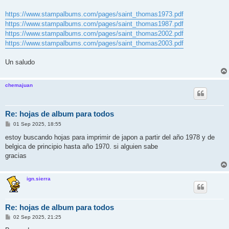
j
e
https://www.stampalbums.com/pages/saint_thomas1973.pdf
https://www.stampalbums.com/pages/saint_thomas1987.pdf
https://www.stampalbums.com/pages/saint_thomas2002.pdf
https://www.stampalbums.com/pages/saint_thomas2003.pdf
Un saludo
chemajuan
Re: hojas de album para todos
M
01 Sep 2025, 18:55
e
n
estoy buscando hojas para imprimir de japon a partir del año 1978 y de
s
belgica de principio hasta año 1970. si alguien sabe
a
j
gracias
e
ign.sierra
Re: hojas de album para todos
M
02 Sep 2025, 21:25
e
n