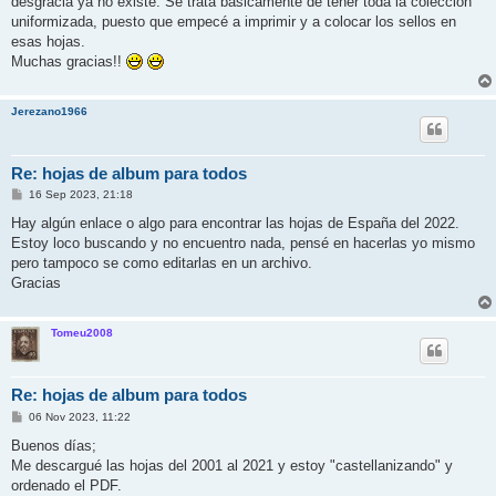
desgracia ya no existe. Se trata básicamente de tener toda la colección
uniformizada, puesto que empecé a imprimir y a colocar los sellos en
esas hojas.
Muchas gracias!!
Jerezano1966
Re: hojas de album para todos
M
16 Sep 2023, 21:18
e
n
Hay algún enlace o algo para encontrar las hojas de España del 2022.
s
Estoy loco buscando y no encuentro nada, pensé en hacerlas yo mismo
a
j
pero tampoco se como editarlas en un archivo.
e
Gracias
Tomeu2008
Re: hojas de album para todos
M
06 Nov 2023, 11:22
e
n
Buenos días;
s
Me descargué las hojas del 2001 al 2021 y estoy "castellanizando" y
a
j
ordenado el PDF.
e