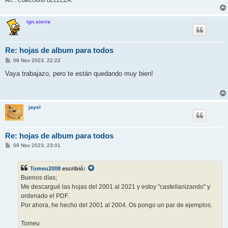
Ah... Colecciono BELLEZA.
ign.sierra
Re: hojas de album para todos
M
06 Nov 2023, 22:22
e
n
Vaya trabajazo, pero te están quedando muy bien!
s
a
j
e
jayel
Re: hojas de album para todos
M
09 Nov 2023, 23:01
e
n
s
Tomeu2008
escribió:
a
j
Buenos días;
e
Me descargué las hojas del 2001 al 2021 y estoy "castellanizando" y
ordenado el PDF.
Por ahora, he hecho del 2001 al 2004. Os pongo un par de ejemplos.
Tomeu