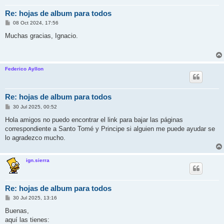
Re: hojas de album para todos
M
08 Oct 2024, 17:56
e
n
Muchas gracias, Ignacio.
s
a
j
e
Federico Ayllon
Re: hojas de album para todos
M
30 Jul 2025, 00:52
e
n
Hola amigos no puedo encontrar el link para bajar las páginas
s
correspondiente a Santo Tomé y Principe si alguien me puede ayudar se
a
j
lo agradezco mucho.
e
ign.sierra
Re: hojas de album para todos
M
30 Jul 2025, 13:16
e
n
Buenas,
s
aquí las tienes:
a