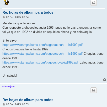
Re: hojas de album para todos
M
07 Sep 2025, 00:04
e
n
Me alegra que te sirvan.
s
Con respecto a checoslovaquia 1993, pues no lo vas a encontrar como
a
j
tal ya que en 1992 se dividio en republica checa y en eslovaquia...
e
Si te sirve:
https://www.stampalbums.com/pages/czech ... ia1992.pdf
Checoslovaquia tiene hasta 1992
https://www.stampalbums.com/pages/czech ... ic1999.pdf
Chequia: tiene
desde 1993
https://www.stampalbums.com/pages/slovakia1999.pdf
Eslovaquia: tiene
desde 1993
Un saludo!
chemajuan
Re: hojas de album para todos
M
07 Sep 2025, 08:53
e