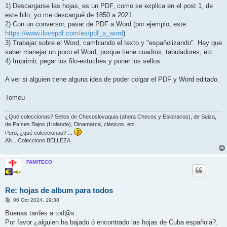
e
1) Descargarse las hojas, es un PDF, como se explica en el post 1, de
este hilo; yo me descargué de 1850 a 2021.
2) Con un conversor, pasar de PDF a Word (por ejemplo, este:
https://www.ilovepdf.com/es/pdf_a_word
)
3) Trabajar sobre el Word, cambiando el texto y "españolizando". Hay que
saber manejar un poco el Word, porque tiene cuadros, tabuladores, etc.
4) Imprimir, pegar los filo-estuches y poner los sellos.
A ver si alguien tiene alguna idea de poder colgar el PDF y Word editado.
Tomeu
¿Qué coleccionas? Sellos de Checoslovaquia (ahora Checos y Eslovacos), de Suiza,
de Países Bajos (Holanda), Dinamarca, clásicos, etc.
Pero, ¿qué coleccionas? ...
Ah... Colecciono BELLEZA.
FAMITECO
Re: hojas de album para todos
M
06 Oct 2024, 19:38
e
n
Buenas tardes a tod@s.
s
Por favor ¿alguien ha bajado ó encontrado las hojas de Cuba española?.
a