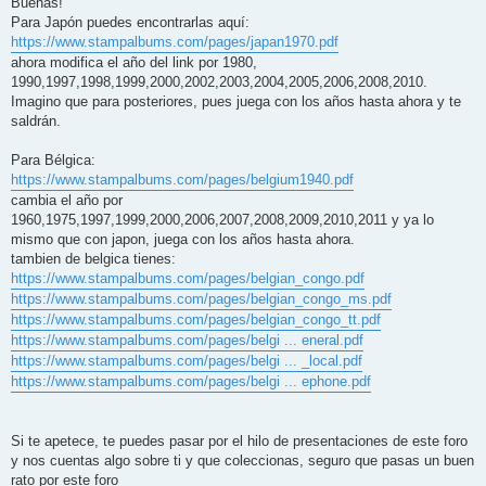
Buenas!
s
Para Japón puedes encontrarlas aquí:
a
j
https://www.stampalbums.com/pages/japan1970.pdf
e
ahora modifica el año del link por 1980,
1990,1997,1998,1999,2000,2002,2003,2004,2005,2006,2008,2010.
Imagino que para posteriores, pues juega con los años hasta ahora y te
saldrán.
Para Bélgica:
https://www.stampalbums.com/pages/belgium1940.pdf
cambia el año por
1960,1975,1997,1999,2000,2006,2007,2008,2009,2010,2011 y ya lo
mismo que con japon, juega con los años hasta ahora.
tambien de belgica tienes:
https://www.stampalbums.com/pages/belgian_congo.pdf
https://www.stampalbums.com/pages/belgian_congo_ms.pdf
https://www.stampalbums.com/pages/belgian_congo_tt.pdf
https://www.stampalbums.com/pages/belgi ... eneral.pdf
https://www.stampalbums.com/pages/belgi ... _local.pdf
https://www.stampalbums.com/pages/belgi ... ephone.pdf
Si te apetece, te puedes pasar por el hilo de presentaciones de este foro
y nos cuentas algo sobre ti y que coleccionas, seguro que pasas un buen
rato por este foro