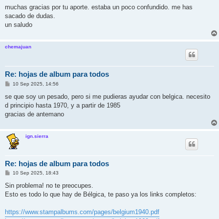
n
muchas gracias por tu aporte. estaba un poco confundido. me has
s
sacado de dudas.
a
j
un saludo
e
chemajuan
Re: hojas de album para todos
M
10 Sep 2025, 14:56
e
n
se que soy un pesado, pero si me pudieras ayudar con belgica. necesito
s
d principio hasta 1970, y a partir de 1985
a
j
gracias de antemano
e
ign.sierra
Re: hojas de album para todos
M
10 Sep 2025, 18:43
e
n
Sin problema! no te preocupes.
s
Esto es todo lo que hay de Bélgica, te paso ya los links completos:
a
j
e
https://www.stampalbums.com/pages/belgium1940.pdf