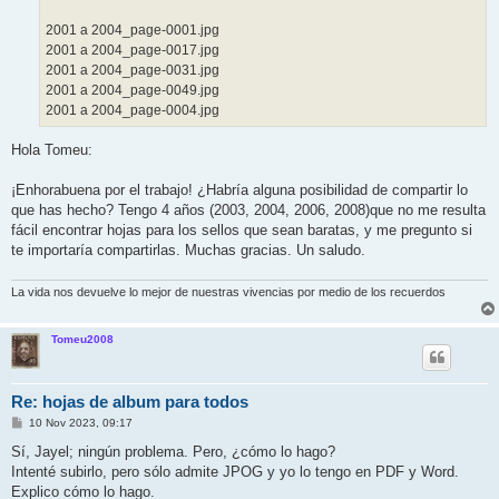
2001 a 2004_page-0001.jpg
2001 a 2004_page-0017.jpg
2001 a 2004_page-0031.jpg
2001 a 2004_page-0049.jpg
2001 a 2004_page-0004.jpg
Hola Tomeu:
¡Enhorabuena por el trabajo! ¿Habría alguna posibilidad de compartir lo
que has hecho? Tengo 4 años (2003, 2004, 2006, 2008)que no me resulta
fácil encontrar hojas para los sellos que sean baratas, y me pregunto si
te importaría compartirlas. Muchas gracias. Un saludo.
La vida nos devuelve lo mejor de nuestras vivencias por medio de los recuerdos
Tomeu2008
Re: hojas de album para todos
M
10 Nov 2023, 09:17
e
n
Sí, Jayel; ningún problema. Pero, ¿cómo lo hago?
s
Intenté subirlo, pero sólo admite JPOG y yo lo tengo en PDF y Word.
a
j
Explico cómo lo hago.