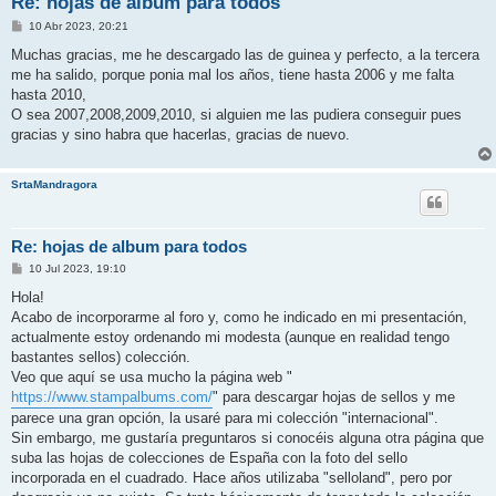
Re: hojas de album para todos
M
10 Abr 2023, 20:21
e
n
Muchas gracias, me he descargado las de guinea y perfecto, a la tercera
s
me ha salido, porque ponia mal los años, tiene hasta 2006 y me falta
a
j
hasta 2010,
e
O sea 2007,2008,2009,2010, si alguien me las pudiera conseguir pues
gracias y sino habra que hacerlas, gracias de nuevo.
SrtaMandragora
Re: hojas de album para todos
M
10 Jul 2023, 19:10
e
n
Hola!
s
Acabo de incorporarme al foro y, como he indicado en mi presentación,
a
j
actualmente estoy ordenando mi modesta (aunque en realidad tengo
e
bastantes sellos) colección.
Veo que aquí se usa mucho la página web "
https://www.stampalbums.com/
" para descargar hojas de sellos y me
parece una gran opción, la usaré para mi colección "internacional".
Sin embargo, me gustaría preguntaros si conocéis alguna otra página que
suba las hojas de colecciones de España con la foto del sello
incorporada en el cuadrado. Hace años utilizaba "selloland", pero por