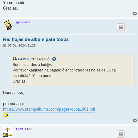
j
Yo no puedo.
e
Gracias.
ign.sierra
Re: hojas de album para todos
M
07 Oct 2024, 11:29
e
n
s
FAMITECO
escribió:
a
j
Buenas tardes a tod@s.
e
Por favor ¿alguien ha bajado ó encontrado las hojas de Cuba
española?. Yo no puedo.
Gracias.
Buenassss,
prueba aqui:
https://www.stampalbums.com/pages/cuba1961.pdf
FAMITECO