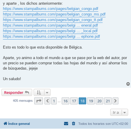
y aparte , los dichos anteriormente:
https://www.stampalbums.com/pages/belgian_congo.pdf
https://www.stampalbums.com/pages/belgian_congo_ms.pdf
https://www.stampalbums.com/pages/belgian_congo_tt.pdf
https://www.stampalbums.com/pages/belgi ... eneral.pdf
https://www.stampalbums.com/pages/belgi ... _local.pdf
https://www.stampalbums.com/pages/belgi ... ephone.pdf
Esto es todo lo que esta disponible de Bélgica.
Aparte, yo animo a todo el mundo a que se pase por la web del autor, por
un precio se pueden comprar todas las hojas del mundo y así ahorrar lios
de búsquedas, jejeje
Un saludo!
Responder
Página
18
de
21
1
16
17
18
19
20
21
Anterior
Siguie
405 mensajes
…
Ir a
Índice general
Todos los horarios son
UTC+02:00