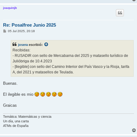
joaquinjb
Re: Posalfree Junio 2025
M
05 Jul 2025, 20:18
e
n
s
josera
escribió:
a
j
Recibidas:
e
- RUSADIR con sello de Mercabarna del 2025 y matasello turístico de
Julióbriga de 10.4.2023
- [Ilegible] con sello del Camino Interior del País Vasco y la Rioja, tarifa
A, del 2021 y matasellos de Teulada.
Buenas.
El ilegible es mio
Graicas
Temática: Matemáticas y ciencia
Un día, una carta
ATMs de España