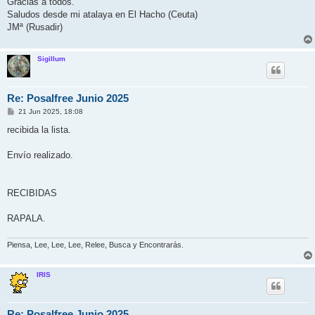
Gracias a todos.
Saludos desde mi atalaya en El Hacho (Ceuta)
JMª (Rusadir)
Sigillum
Re: Posalfree Junio 2025
M
21 Jun 2025, 18:08
e
n
recibida la lista.
s
a
j
Envío realizado.
e
RECIBIDAS
RAPALA.
Piensa, Lee, Lee, Lee, Relee, Busca y Encontrarás.
IRIS
Re: Posalfree Junio 2025