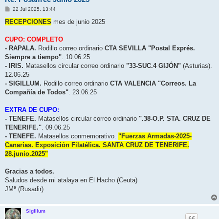
M
22 Jul 2025, 13:44
e
n
RECEPCIONES
mes de junio 2025
s
a
j
CUPO: COMPLETO
e
- RAPALA.
Rodillo correo ordinario
CTA SEVILLA "Postal Exprés.
Siempre a tiempo"
. 10.06.25
- IRIS.
Matasellos circular correo ordinario
"33-SUC.4 GIJÓN"
(Asturias).
12.06.25
- SIGILLUM.
Rodillo correo ordinario
CTA VALENCIA "Correos. La
Compañía de Todos"
. 23.06.25
EXTRA DE CUPO:
- TENEFE.
Matasellos circular correo ordinario
".38-O.P. STA. CRUZ DE
TENERIFE."
. 09.06.25
- TENEFE.
Matasellos conmemorativo.
"Fuerzas Armadas-2025-
Canarias. Exposición Filatélica. SANTA CRUZ DE TENERIFE.
28.junio.2025"
Gracias a todos.
Saludos desde mi atalaya en El Hacho (Ceuta)
JMª (Rusadir)
Sigillum