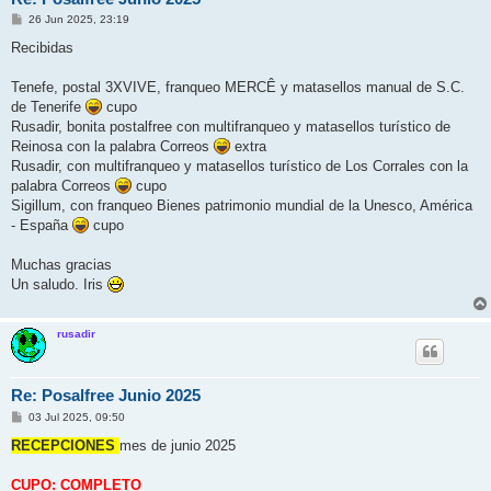
M
26 Jun 2025, 23:19
e
n
Recibidas
s
a
j
Tenefe, postal 3XVIVE, franqueo MERCÊ y matasellos manual de S.C.
e
de Tenerife
cupo
Rusadir, bonita postalfree con multifranqueo y matasellos turístico de
Reinosa con la palabra Correos
extra
Rusadir, con multifranqueo y matasellos turístico de Los Corrales con la
palabra Correos
cupo
Sigillum, con franqueo Bienes patrimonio mundial de la Unesco, América
- España
cupo
Muchas gracias
Un saludo. Iris
rusadir
Re: Posalfree Junio 2025
M
03 Jul 2025, 09:50
e
n
RECEPCIONES
mes de junio 2025
s
a
j
CUPO: COMPLETO