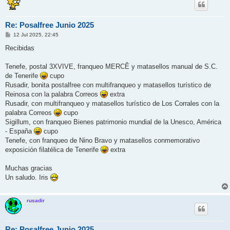
Re: Posalfree Junio 2025
M
12 Jul 2025, 22:45
e
n
Recibidas
s
a
j
Tenefe, postal 3XVIVE, franqueo MERCÊ y matasellos manual de S.C.
e
de Tenerife
cupo
Rusadir, bonita postalfree con multifranqueo y matasellos turístico de
Reinosa con la palabra Correos
extra
Rusadir, con multifranqueo y matasellos turístico de Los Corrales con la
palabra Correos
cupo
Sigillum, con franqueo Bienes patrimonio mundial de la Unesco, América
- España
cupo
Tenefe, con franqueo de Nino Bravo y matasellos conmemorativo
exposición filatélica de Tenerife
extra
Muchas gracias
Un saludo. Iris
rusadir
Re: Posalfree Junio 2025