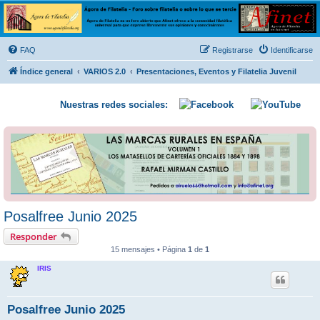
Ágora de Filatelia
Foro sobre filatelia o sobre lo que se tercie. Ágora de Filatelia es un foro abierto que Afinet
ofrece a la comunidad filatélica universal para que exprese libremente sus opiniones y
FAQ
Registrarse
Identificarse
conocimientos
Índice general
VARIOS 2.0
Presentaciones, Eventos y Filatelia Juvenil
Nuestras redes sociales:
Posalfree Junio 2025
Responder
15 mensajes • Página
1
de
1
IRIS
Posalfree Junio 2025