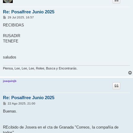
Re: Posalfree Junio 2025
M
29 Jul 2025, 16:57
e
n
RECIBIDAS
s
a
j
RUSADIR
e
TENEFE
saludos
Piensa, Lee, Lee, Lee, Relee, Busca y Encontrarás.
joaquinjb
Re: Posalfree Junio 2025
M
22 Ago 2025, 21:00
e
n
Buenas.
s
a
j
e
REcibido de Josera en el cta de Granada "Correos, la compañía de
todos"