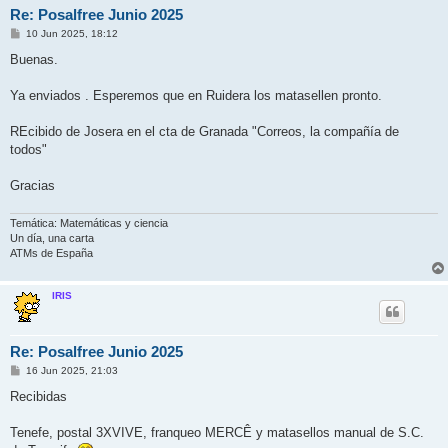
Re: Posalfree Junio 2025
M
10 Jun 2025, 18:12
e
n
Buenas.
s
a
j
Ya enviados . Esperemos que en Ruidera los matasellen pronto.
e
REcibido de Josera en el cta de Granada "Correos, la compañía de
todos"
Gracias
Temática: Matemáticas y ciencia
Un día, una carta
ATMs de España
IRIS
Re: Posalfree Junio 2025
M
16 Jun 2025, 21:03
e
n
Recibidas
s
a
j
Tenefe, postal 3XVIVE, franqueo MERCÊ y matasellos manual de S.C.
e