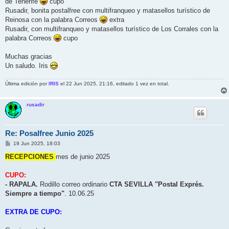
de Tenerife
cupo
Rusadir, bonita postalfree con multifranqueo y matasellos turístico de
Reinosa con la palabra Correos
extra
Rusadir, con multifranqueo y matasellos turístico de Los Corrales con la
palabra Correos
cupo
Muchas gracias
Un saludo. Iris
Última edición por
IRIS
el 22 Jun 2025, 21:16, editado 1 vez en total.
rusadir
Re: Posalfree Junio 2025
M
19 Jun 2025, 18:03
e
n
RECEPCIONES
mes de junio 2025
s
a
j
CUPO:
e
- RAPALA.
Rodillo correo ordinario
CTA SEVILLA "Postal Exprés.
Siempre a tiempo"
. 10.06.25
EXTRA DE CUPO: