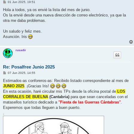
M
01 Jun 2025, 19:51
e
n
Hola a todos, ya os envié la lista del mes de junio.
s
Os la envié desde una nueva dirección de correo electrónico, ya que la
a
j
otra me daba problemas.
e
Un saludo y feliz mes.
Asunción. Iris
rusadir
Re: Posalfree Junio 2025
M
07 Jun 2025, 14:55
e
n
Estimados-as conforeros-as: Recibido listado correspondiente al mes de
s
JUNIO 2025
. ¡Gracias Iris!
a
j
En esta ocasión, haré circular mis TPs desde la oficina postal de
LOS
e
CORRALES DE BUELNA
(Cantabria)
para que sean canceladas con el
matasellos turístico dedicado a
"Fiesta de las Guerras Cántabras"
.
Esperemos que todas lleguen a buen puerto.
.