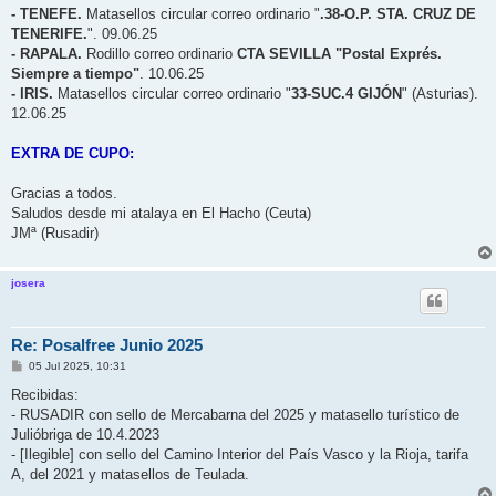
e
- TENEFE.
Matasellos circular correo ordinario "
.38-O.P. STA. CRUZ DE
TENERIFE.
". 09.06.25
- RAPALA.
Rodillo correo ordinario
CTA SEVILLA "Postal Exprés.
Siempre a tiempo"
. 10.06.25
- IRIS.
Matasellos circular correo ordinario "
33-SUC.4 GIJÓN
" (Asturias).
12.06.25
EXTRA DE CUPO:
Gracias a todos.
Saludos desde mi atalaya en El Hacho (Ceuta)
JMª (Rusadir)
josera
Re: Posalfree Junio 2025
M
05 Jul 2025, 10:31
e
n
Recibidas:
s
- RUSADIR con sello de Mercabarna del 2025 y matasello turístico de
a
j
Julióbriga de 10.4.2023
e
- [Ilegible] con sello del Camino Interior del País Vasco y la Rioja, tarifa
A, del 2021 y matasellos de Teulada.