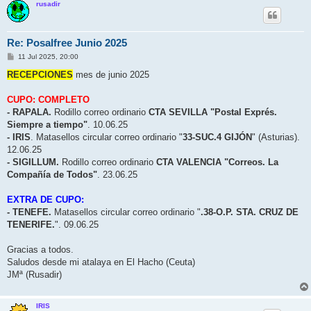
rusadir
Re: Posalfree Junio 2025
M
11 Jul 2025, 20:00
e
n
RECEPCIONES
mes de junio 2025
s
a
j
CUPO: COMPLETO
e
- RAPALA.
Rodillo correo ordinario
CTA SEVILLA "Postal Exprés.
Siempre a tiempo"
. 10.06.25
- IRIS
. Matasellos circular correo ordinario "
33-SUC.4 GIJÓN
" (Asturias).
12.06.25
- SIGILLUM.
Rodillo correo ordinario
CTA VALENCIA "Correos. La
Compañía de Todos"
. 23.06.25
EXTRA DE CUPO:
- TENEFE.
Matasellos circular correo ordinario "
.38-O.P. STA. CRUZ DE
TENERIFE.
". 09.06.25
Gracias a todos.
Saludos desde mi atalaya en El Hacho (Ceuta)
JMª (Rusadir)
IRIS