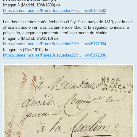
s
Imagen 8 (Madrid. 10/4/1809) de
a
j
https://pares.mcu.es/ParesBusquedas20/c ... ow/5138533
e
Las dos siguientes están fechadas el 9 y 11 de mayo de 1810, por lo que
atrasa su uso en un año. La primera de Madrid, la segunda no indica la
población, aunque seguramente será igualmente de Madrid.
Imagen 5 (Madrid. 9/5/1810) de
https://pares.mcu.es/ParesBusquedas20/c ... ow/5171984
Imagen 25 (11/5/1810) de
https://pares.mcu.es/ParesBusquedas20/c ... ow/5171086