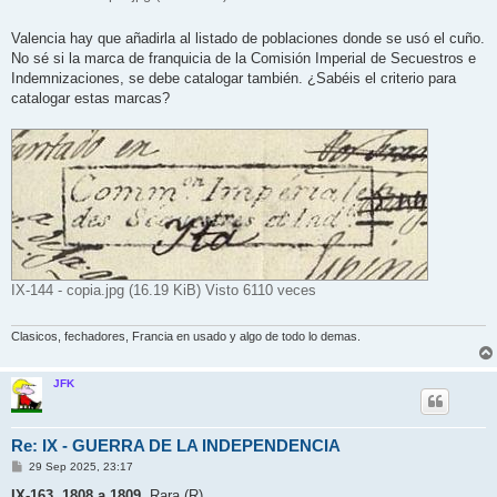
Valencia hay que añadirla al listado de poblaciones donde se usó el cuño.
No sé si la marca de franquicia de la Comisión Imperial de Secuestros e
Indemnizaciones, se debe catalogar también. ¿Sabéis el criterio para
catalogar estas marcas?
IX-144 - copia.jpg (16.19 KiB) Visto 6110 veces
Clasicos, fechadores, Francia en usado y algo de todo lo demas.
JFK
Re: IX - GUERRA DE LA INDEPENDENCIA
M
29 Sep 2025, 23:17
e
n
IX-163. 1808 a 1809.
Rara (R).