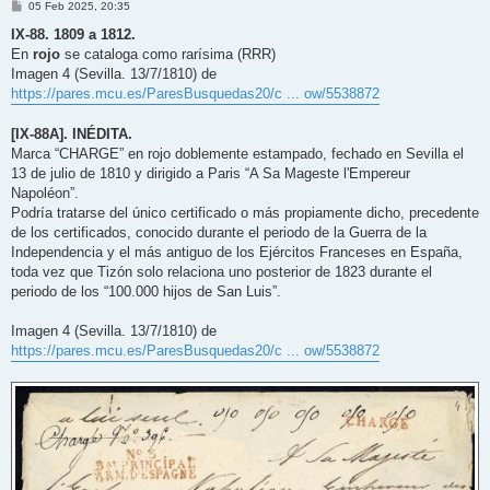
M
05 Feb 2025, 20:35
e
n
IX-88. 1809 a 1812.
s
En
rojo
se cataloga como rarísima (RRR)
a
j
Imagen 4 (Sevilla. 13/7/1810) de
e
https://pares.mcu.es/ParesBusquedas20/c ... ow/5538872
[IX-88A]. INÉDITA.
Marca “CHARGE” en rojo doblemente estampado, fechado en Sevilla el
13 de julio de 1810 y dirigido a Paris “A Sa Mageste l'Empereur
Napoléon”.
Podría tratarse del único certificado o más propiamente dicho, precedente
de los certificados, conocido durante el periodo de la Guerra de la
Independencia y el más antiguo de los Ejércitos Franceses en España,
toda vez que Tizón solo relaciona uno posterior de 1823 durante el
periodo de los “100.000 hijos de San Luis”.
Imagen 4 (Sevilla. 13/7/1810) de
https://pares.mcu.es/ParesBusquedas20/c ... ow/5538872