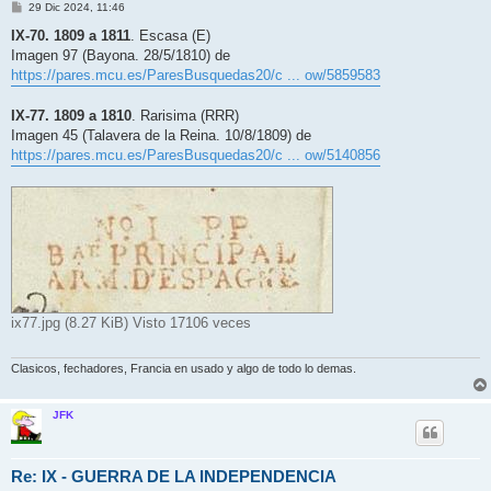
M
29 Dic 2024, 11:46
e
n
IX-70. 1809 a 1811
. Escasa (E)
s
Imagen 97 (Bayona. 28/5/1810) de
a
j
https://pares.mcu.es/ParesBusquedas20/c ... ow/5859583
e
IX-77. 1809 a 1810
. Rarisima (RRR)
Imagen 45 (Talavera de la Reina. 10/8/1809) de
https://pares.mcu.es/ParesBusquedas20/c ... ow/5140856
ix77.jpg (8.27 KiB) Visto 17106 veces
Clasicos, fechadores, Francia en usado y algo de todo lo demas.
JFK
Re: IX - GUERRA DE LA INDEPENDENCIA