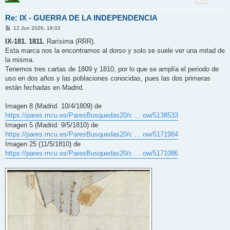
Re: IX - GUERRA DE LA INDEPENDENCIA
M
12 Jun 2026, 18:02
e
n
IX-181. 1811.
Rarísima (RRR).
s
Esta marca nos la encontramos al dorso y solo se suele ver una mitad de
a
j
la misma.
e
Tenemos tres cartas de 1809 y 1810, por lo que se amplía el periodo de
uso en dos años y las poblaciones conocidas, pues las dos primeras
están fechadas en Madrid.
Imagen 8 (Madrid. 10/4/1809) de
https://pares.mcu.es/ParesBusquedas20/c ... ow/5138533
Imagen 5 (Madrid. 9/5/1810) de
https://pares.mcu.es/ParesBusquedas20/c ... ow/5171984
Imagen 25 (11/5/1810) de
https://pares.mcu.es/ParesBusquedas20/c ... ow/5171086