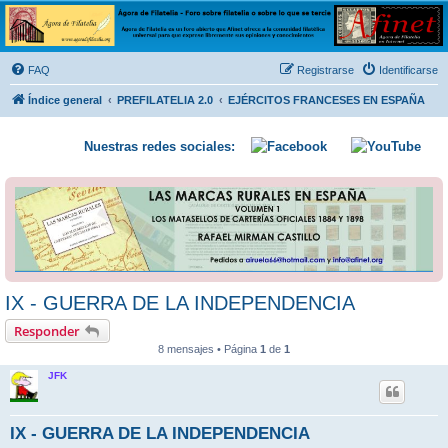
Ágora de Filatelia
Foro sobre filatelia o sobre lo que se tercie. Ágora de Filatelia es un foro abierto que Afinet
ofrece a la comunidad filatélica universal para que exprese libremente sus opiniones y
FAQ
Registrarse
Identificarse
conocimientos
Índice general
PREFILATELIA 2.0
EJÉRCITOS FRANCESES EN ESPAÑA
Nuestras redes sociales:
IX - GUERRA DE LA INDEPENDENCIA
Responder
8 mensajes • Página
1
de
1
JFK
IX - GUERRA DE LA INDEPENDENCIA