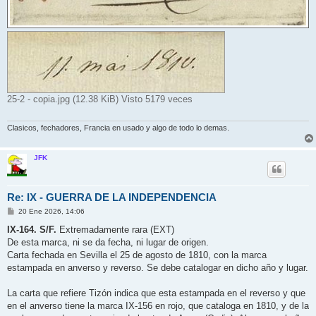
25-2 - copia.jpg (12.38 KiB) Visto 5179 veces
Clasicos, fechadores, Francia en usado y algo de todo lo demas.
JFK
Re: IX - GUERRA DE LA INDEPENDENCIA
M
20 Ene 2026, 14:06
e
n
IX-164. S/F.
Extremadamente rara (EXT)
s
De esta marca, ni se da fecha, ni lugar de origen.
a
j
Carta fechada en Sevilla el 25 de agosto de 1810, con la marca
e
estampada en anverso y reverso. Se debe catalogar en dicho año y lugar.
La carta que refiere Tizón indica que esta estampada en el reverso y que
en el anverso tiene la marca IX-156 en rojo, que cataloga en 1810, y de la