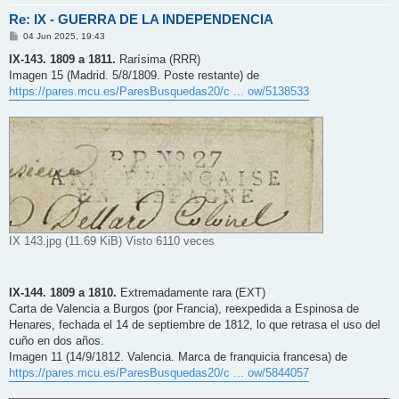
Re: IX - GUERRA DE LA INDEPENDENCIA
M
04 Jun 2025, 19:43
e
n
IX-143. 1809 a 1811.
Rarísima (RRR)
s
Imagen 15 (Madrid. 5/8/1809. Poste restante) de
a
j
https://pares.mcu.es/ParesBusquedas20/c ... ow/5138533
e
IX 143.jpg (11.69 KiB) Visto 6110 veces
IX-144. 1809 a 1810.
Extremadamente rara (EXT)
Carta de Valencia a Burgos (por Francia), reexpedida a Espinosa de
Henares, fechada el 14 de septiembre de 1812, lo que retrasa el uso del
cuño en dos años.
Imagen 11 (14/9/1812. Valencia. Marca de franquicia francesa) de
https://pares.mcu.es/ParesBusquedas20/c ... ow/5844057