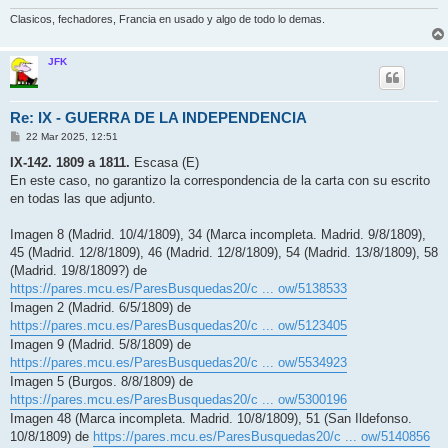
Clasicos, fechadores, Francia en usado y algo de todo lo demas.
JFK
Re: IX - GUERRA DE LA INDEPENDENCIA
M
22 Mar 2025, 12:51
e
n
IX-142. 1809 a 1811.
Escasa (E)
s
En este caso, no garantizo la correspondencia de la carta con su escrito
a
j
en todas las que adjunto.
e
Imagen 8 (Madrid. 10/4/1809), 34 (Marca incompleta. Madrid. 9/8/1809),
45 (Madrid. 12/8/1809), 46 (Madrid. 12/8/1809), 54 (Madrid. 13/8/1809), 58
(Madrid. 19/8/1809?) de
https://pares.mcu.es/ParesBusquedas20/c ... ow/5138533
Imagen 2 (Madrid. 6/5/1809) de
https://pares.mcu.es/ParesBusquedas20/c ... ow/5123405
Imagen 9 (Madrid. 5/8/1809) de
https://pares.mcu.es/ParesBusquedas20/c ... ow/5534923
Imagen 5 (Burgos. 8/8/1809) de
https://pares.mcu.es/ParesBusquedas20/c ... ow/5300196
Imagen 48 (Marca incompleta. Madrid. 10/8/1809), 51 (San Ildefonso.
10/8/1809) de
https://pares.mcu.es/ParesBusquedas20/c ... ow/5140856