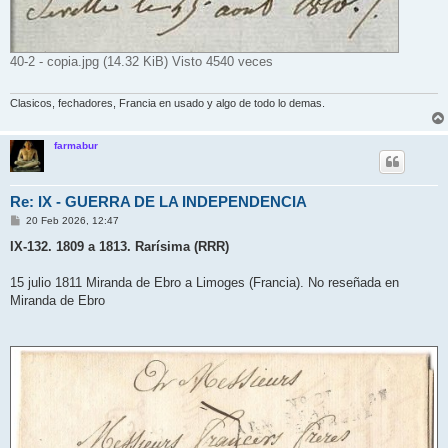
40-2 - copia.jpg (14.32 KiB) Visto 4540 veces
Clasicos, fechadores, Francia en usado y algo de todo lo demas.
farmabur
Re: IX - GUERRA DE LA INDEPENDENCIA
M
20 Feb 2026, 12:47
e
n
IX-132. 1809 a 1813. Rarísima (RRR)
s
a
j
15 julio 1811 Miranda de Ebro a Limoges (Francia). No reseñada en
e
Miranda de Ebro