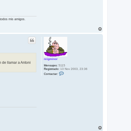
 todos mis amigos.
A
r
r
i
b
a
reigminor
n de llamar a Antoni
Mensajes:
5115
Registrado:
13 Nov 2003, 23:36
C
Contactar:
o
n
t
a
c
t
a
r
r
e
i
g
m
i
n
A
o