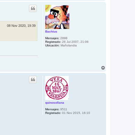
r
r
r
i
b
a
08 Nov 2020, 19:39
Bachius
Mensajes:
2898
Registrado:
26 Jul 2007, 21:06
Ubicación:
Mañolandia
A
r
r
i
b
a
quinosollana
Mensajes:
9511
Registrado:
01 Nov 2015, 16:10