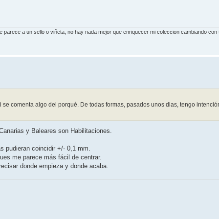
se parece a un sello o viñeta, no hay nada mejor que enriquecer mi coleccion cambiando con
si se comenta algo del porqué. De todas formas, pasados unos dias, tengo intenció
 Canarias y Baleares son Habilitaciones.
 pudieran coincidir +/- 0,1 mm.
pues me parece más fácil de centrar.
precisar donde empieza y donde acaba.