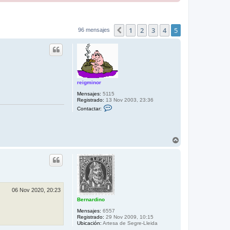
1
2
3
4
5
Anterior
96 mensajes
reigminor
Mensajes:
5115
Registrado:
13 Nov 2003, 23:36
C
Contactar:
o
n
t
a
c
A
t
r
a
r
r
i
r
e
b
i
a
g
m
06 Nov 2020, 20:23
i
n
Bernardino
o
r
Mensajes:
6557
Registrado:
29 Nov 2009, 10:15
Ubicación:
Artesa de Segre-Lleida