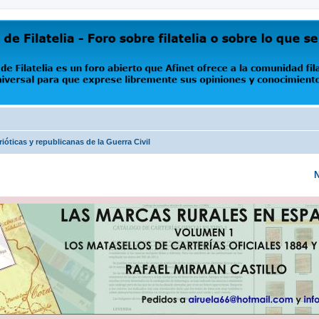
oro abierto que Afinet ofrece a la comunidad filatélica universal para que exprese libremente s
ióticas y republicanas de la Guerra Civil
N