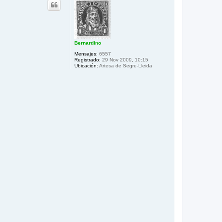
i
b
a
Bernardino
Mensajes:
6557
Registrado:
29 Nov 2009, 10:15
Ubicación:
Artesa de Segre-Lleida