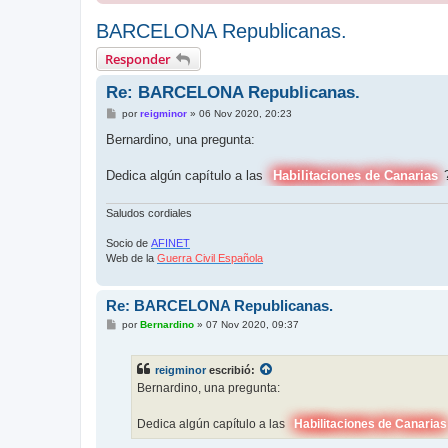
BARCELONA Republicanas.
Responder
Re: BARCELONA Republicanas.
M
por
reigminor
»
06 Nov 2020, 20:23
e
n
Bernardino, una pregunta:
s
a
j
Dedica algún capítulo a las
Habilitaciones de Canarias
e
Saludos cordiales
Socio de
AFINET
Web de la
Guerra Civil Española
Re: BARCELONA Republicanas.
M
por
Bernardino
»
07 Nov 2020, 09:37
e
n
s
reigminor
escribió:
a
j
Bernardino, una pregunta:
e
Dedica algún capítulo a las
Habilitaciones de Canarias