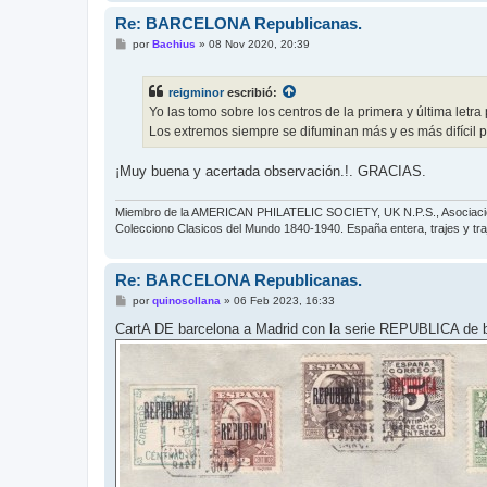
Re: BARCELONA Republicanas.
M
por
Bachius
»
08 Nov 2020, 20:39
e
n
s
reigminor
escribió:
a
j
Yo las tomo sobre los centros de la primera y última letra
e
Los extremos siempre se difuminan más y es más difícil
¡Muy buena y acertada observación.!. GRACIAS.
Miembro de la AMERICAN PHILATELIC SOCIETY, UK N.P.S., Asociacion 
Colecciono Clasicos del Mundo 1840-1940. España entera, trajes y traje
Re: BARCELONA Republicanas.
M
por
quinosollana
»
06 Feb 2023, 16:33
e
n
CartA DE barcelona a Madrid con la serie REPUBLICA de 
s
a
j
e