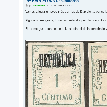
Re: BARCELONA Republicanas.
M
por
Bernardino
»
12 Sep 2023, 21:13
e
n
Vamos a jugar un poco más con las de Barcelona, pongo la
s
a
j
Alguna no me gusta, lo iré comentando, pero lo pongo todo
e
El 1c me gusta más el de la izquierda, el de la derecha le