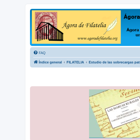
Ágora de Filatelia
Foro sobre filatelia o sobre lo que se tercie. Ágora de Filatelia es un f
FAQ
Índice general
FILATELIA
Estudio de las sobrecargas patr