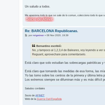
Un saludo a todos.
Me apasiona todo lo que se sale de lo comun, colecciono todo lo que 
Socio de Afinet
Re: BARCELONA Republicanas.
M
por
reigminor
»
08 Nov 2020, 19:39
e
n
s
Bernardino escribió:
a
j
No, y tampoco al 1,2,3,4 de Baleares, voy leyendo a ver 
e
Reguant, aprovechare para comentarselo.
Está claro que solo estudian las sobrecargas patrióticas y
Está claro que tomando las medidas de esa forma, las mías
Yo las tomo sobre los centros de la primera y última letra 
Los extremos siempre se difuminan más y es más difícil 
Saludos cordiales
Socio de
AFINET
Web de la
Guerra Civil Española