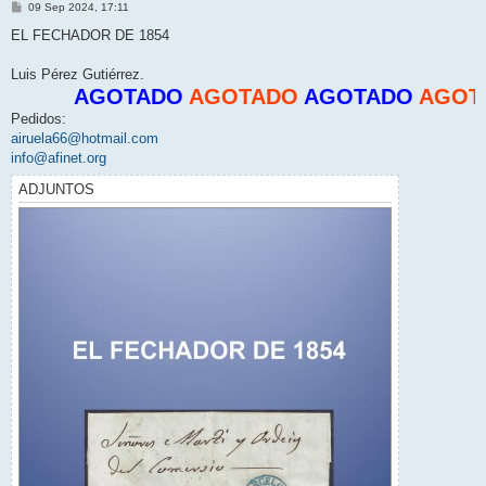
M
09 Sep 2024, 17:11
e
n
EL FECHADOR DE 1854
s
a
j
Luis Pérez Gutiérrez.
e
AGOTADO
AGOTADO
AGOTADO
AGOTA
Pedidos:
airuela66@hotmail.com
info@afinet.org
ADJUNTOS