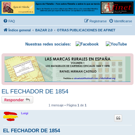
Ágora de Filatelia
Foro sobre filatelia o sobre lo que se tercie. Ágora de Filatelia es un foro abierto que Afinet
ofrece a la comunidad filatélica universal para que exprese libremente sus opiniones y
FAQ
Registrarse
Identificarse
conocimientos
Índice general
BAZAR 2.0
OTRAS PUBLICACIONES DE AFINET
Nuestras redes sociales:
EL FECHADOR DE 1854
Responder
1 mensaje • Página
1
de
1
Luigi
EL FECHADOR DE 1854