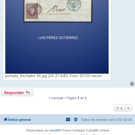
portada_fechador 54.jpg (24.37 KiB) Visto 10720 veces
Responder
1 mensaje • Página
1
de
1
Ir a
Índice general
Todos los horarios son
UTC+02:00
Desarrollado por
phpBB
® Forum Software © phpBB Limited