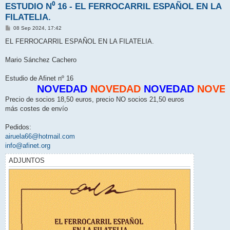
ESTUDIO N⁰ 16 - EL FERROCARRIL ESPAÑOL EN LA
FILATELIA.
M
08 Sep 2024, 17:42
e
n
EL FERROCARRIL ESPAÑOL EN LA FILATELIA.
s
a
j
Mario Sánchez Cachero
e
Estudio de Afinet nº 16
NOVEDAD
NOVEDAD
NOVEDAD
NOVED
Precio de socios 18,50 euros, precio NO socios 21,50 euros
más costes de envío
Pedidos:
airuela66@hotmail.com
info@afinet.org
ADJUNTOS