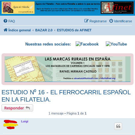
Ágora de Filatelia
Foro sobre filatelia o sobre lo que se tercie. Ágora de Filatelia es un foro abierto que Afinet
ofrece a la comunidad filatélica universal para que exprese libremente sus opiniones y
FAQ
Registrarse
Identificarse
conocimientos
Índice general
BAZAR 2.0
ESTUDIOS de AFINET
Nuestras redes sociales:
ESTUDIO N⁰ 16 - EL FERROCARRIL ESPAÑOL
EN LA FILATELIA.
Responder
1 mensaje • Página
1
de
1
Luigi