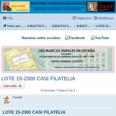
Ágora de Filatelia
Foro sobre filatelia o sobre lo que se tercie. Ágora de Filatelia es un foro abierto que Afinet
ofrece a la comunidad filatélica universal para que exprese libremente sus opiniones y
FAQ
Registrarse
Identificarse
conocimientos
Índice general
SUBASTAS SOLIDARIAS (In memoriam MENDOZA)
SUBASTAS SOLIDARIAS 2025 y anteriores
SUBASTAS SOLIDARIAS 2014
LOTES 15/11/2014
Nuestras redes sociales:
LOTE 15-2300 CASI FILATELIA
Cerrado
8 mensajes • Página
1
de
1
Fardutti
LOTE 15-2300 CASI FILATELIA