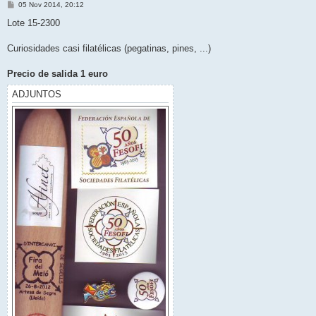
M
05 Nov 2014, 20:12
e
n
Lote 15-2300
s
a
j
Curiosidades casi filatélicas (pegatinas, pines, ...)
e
Precio de salida 1 euro
ADJUNTOS