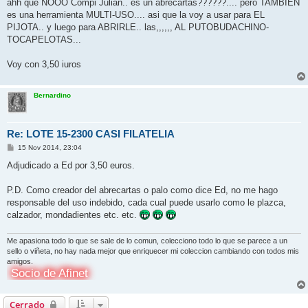
n
ahh que NOOO Compi Julian.. es un abrecartas??????.... pero TAMBIEN
s
es una herramienta MULTI-USO.... asi que la voy a usar para EL
a
j
PIJOTA.. y luego para ABRIRLE.. las,,,,,, AL PUTOBUDACHINO-
e
TOCAPELOTAS...
Voy con 3,50 iuros
Bernardino
Re: LOTE 15-2300 CASI FILATELIA
M
15 Nov 2014, 23:04
e
n
Adjudicado a Ed por 3,50 euros.
s
a
j
P.D. Como creador del abrecartas o palo como dice Ed, no me hago
e
responsable del uso indebido, cada cual puede usarlo como le plazca,
calzador, mondadientes etc. etc.
Me apasiona todo lo que se sale de lo comun, colecciono todo lo que se parece a un
sello o viñeta, no hay nada mejor que enriquecer mi coleccion cambiando con todos mis
amigos.
Socio de Afinet
Cerrado