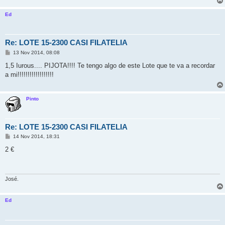
Ed
Re: LOTE 15-2300 CASI FILATELIA
M
13 Nov 2014, 08:08
e
n
1,5 Iurous.... PIJOTA!!!! Te tengo algo de este Lote que te va a recordar
s
a mi!!!!!!!!!!!!!!!!!!
a
j
e
Pinto
Re: LOTE 15-2300 CASI FILATELIA
M
14 Nov 2014, 18:31
e
n
2 €
s
a
j
e
José.
Ed