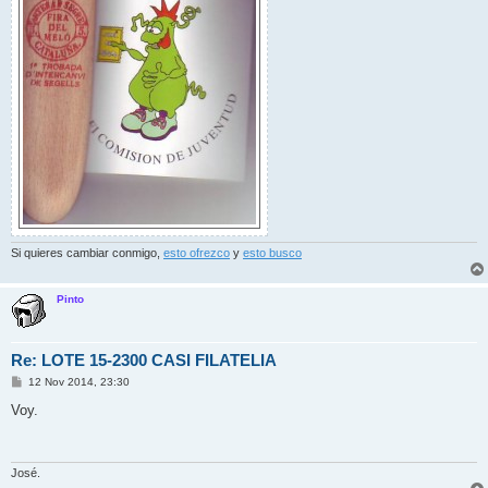
Si quieres cambiar conmigo,
esto ofrezco
y
esto busco
Pinto
Re: LOTE 15-2300 CASI FILATELIA
M
12 Nov 2014, 23:30
e
n
Voy.
s
a
j
e
José.