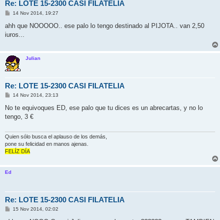
Re: LOTE 15-2300 CASI FILATELIA
M
14 Nov 2014, 19:27
e
n
ahh que NOOOOO.. ese palo lo tengo destinado al PIJOTA.. van 2,50
s
iuros...
a
j
e
Julian
Re: LOTE 15-2300 CASI FILATELIA
M
14 Nov 2014, 23:13
e
n
No te equivoques ED, ese palo que tu dices es un abrecartas, y no lo
s
tengo, 3 €
a
j
e
Quien sólo busca el aplauso de los demás,
pone su felicidad en manos ajenas.
FELÍZ DÍA
Ed
Re: LOTE 15-2300 CASI FILATELIA
M
15 Nov 2014, 02:02
e