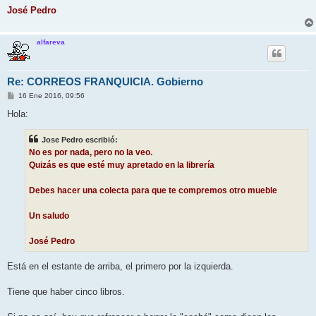
José Pedro
alfareva
Re: CORREOS FRANQUICIA. Gobierno
M
16 Ene 2016, 09:56
e
n
Hola:
s
a
j
Jose Pedro escribió:
e
No es por nada, pero no la veo.
Quizás es que esté muy apretado en la librería
Debes hacer una colecta para que te compremos otro mueble
Un saludo
José Pedro
Está en el estante de arriba, el primero por la izquierda.
Tiene que haber cinco libros.