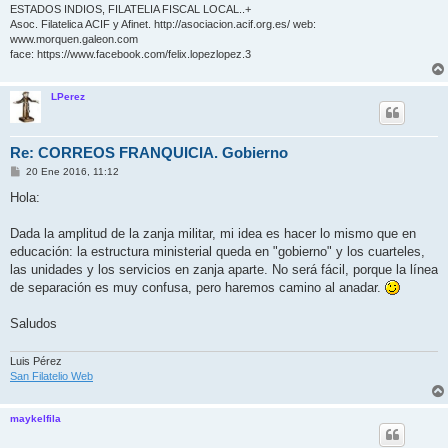
ESTADOS INDIOS, FILATELIA FISCAL LOCAL..+
Asoc. Filatelica ACIF y Afinet. http://asociacion.acif.org.es/ web:
www.morquen.galeon.com
face: https://www.facebook.com/felix.lopezlopez.3
LPerez
Re: CORREOS FRANQUICIA. Gobierno
M
20 Ene 2016, 11:12
e
n
Hola:
s
a
j
Dada la amplitud de la zanja militar, mi idea es hacer lo mismo que en
e
educación: la estructura ministerial queda en "gobierno" y los cuarteles,
las unidades y los servicios en zanja aparte. No será fácil, porque la línea
de separación es muy confusa, pero haremos camino al anadar.
Saludos
Luis Pérez
San Filatelio Web
maykelfila