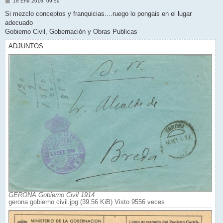
M
18 Ene 2016, 09:59
e
n
Si mezclo conceptos y franquicias....ruego lo pongais en el lugar
s
adecuado
a
j
Gobierno Civil, Gobernación y Obras Publicas
e
ADJUNTOS
GERONA Gobierno Civil 1914
gerona gobierno civil.jpg (39.56 KiB) Visto 9556 veces