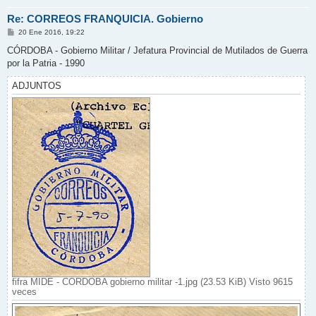
Re: CORREOS FRANQUICIA. Gobierno
M
20 Ene 2016, 19:22
e
n
CÓRDOBA - Gobierno Militar / Jefatura Provincial de Mutilados de Guerra
s
por la Patria - 1990
a
j
e
ADJUNTOS
fifra MIDE - CORDOBA gobierno militar -1.jpg (23.53 KiB) Visto 9615
veces