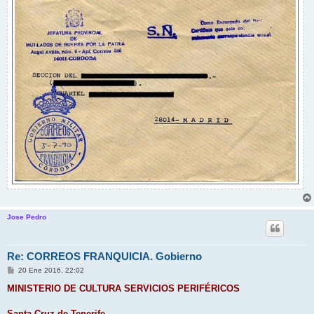
Jose Pedro
Re: CORREOS FRANQUICIA. Gobierno
M
20 Ene 2016, 22:02
e
n
MINISTERIO DE CULTURA SERVICIOS PERIFÉRICOS
s
a
j
Santa Cruz de Tenerife