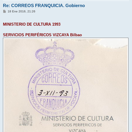
Re: CORREOS FRANQUICIA. Gobierno
M
18 Ene 2016, 21:26
e
n
s
MINISTERIO DE CULTURA 1993
a
j
e
SERVICIOS PERIFÉRICOS VIZCAYA Bilbao