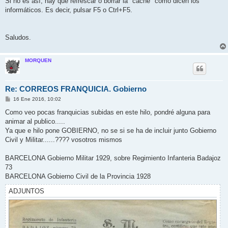
Si no es así, hay que refrescar o borrar la "caché" como dicen los
informáticos. Es decir, pulsar F5 o Ctrl+F5.
Saludos.
MORQUEN
Re: CORREOS FRANQUICIA. Gobierno
M
16 Ene 2016, 10:02
e
n
Como veo pocas franquicias subidas en este hilo, pondré alguna para
s
animar al publico.....
a
j
Ya que e hilo pone GOBIERNO, no se si se ha de incluir junto Gobierno
e
Civil y Militar......???? vosotros mismos
BARCELONA Gobierno Militar 1929, sobre Regimiento Infanteria Badajoz
73
BARCELONA Gobierno Civil de la Provincia 1928
ADJUNTOS