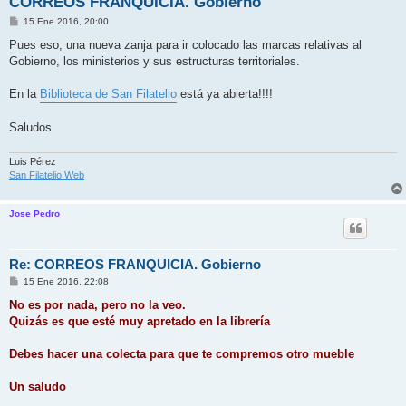
CORREOS FRANQUICIA. Gobierno
M
15 Ene 2016, 20:00
e
n
Pues eso, una nueva zanja para ir colocado las marcas relativas al
s
Gobierno, los ministerios y sus estructuras territoriales.
a
j
e
En la
Biblioteca de San Filatelio
está ya abierta!!!!
Saludos
Luis Pérez
San Filatelio Web
Jose Pedro
Re: CORREOS FRANQUICIA. Gobierno
M
15 Ene 2016, 22:08
e
n
No es por nada, pero no la veo.
s
Quizás es que esté muy apretado en la librería
a
j
e
Debes hacer una colecta para que te compremos otro mueble
Un saludo