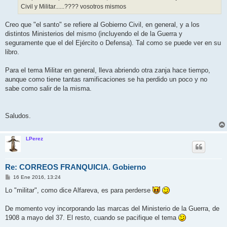
Civil y Militar......???? vosotros mismos
Creo que "el santo" se refiere al Gobierno Civil, en general, y a los
distintos Ministerios del mismo (incluyendo el de la Guerra y
seguramente que el del Ejército o Defensa). Tal como se puede ver en su
libro.
Para el tema Militar en general, lleva abriendo otra zanja hace tiempo,
aunque como tiene tantas ramificaciones se ha perdido un poco y no
sabe como salir de la misma.
Saludos.
LPerez
Re: CORREOS FRANQUICIA. Gobierno
M
16 Ene 2016, 13:24
e
n
Lo "militar", como dice Alfareva, es para perderse
s
a
j
De momento voy incorporando las marcas del Ministerio de la Guerra, de
e
1908 a mayo del 37. El resto, cuando se pacifique el tema