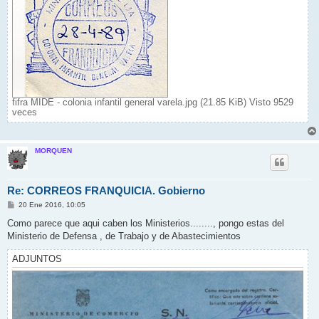
fifra MIDE - colonia infantil general varela.jpg (21.85 KiB) Visto 9529
veces
MORQUEN
Re: CORREOS FRANQUICIA. Gobierno
M
20 Ene 2016, 10:05
e
n
Como parece que aqui caben los Ministerios........, pongo estas del
s
Ministerio de Defensa , de Trabajo y de Abastecimientos
a
j
e
ADJUNTOS