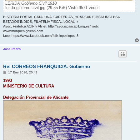
LERIDA Gobierno Civil 1910
lerida gibierno civil.jpg (29.55 KiB) Visto 9571 veces
HISTORIA POSTAL CATALUÑA, CARTERIAS, HRADCANY, INDIA INGLESA,
ESTADOS INDIOS, FILATELIA FISCAL LOCAL..+
Asoc. Filatelica ACIF y Afinet. http://asociacion.acif.org.es/ web:
www.morquen.galeon.com
face: https://www.facebook.com/felix.lopezlopez.3
Jose Pedro
Re: CORREOS FRANQUICIA. Gobierno
M
17 Ene 2016, 20:49
e
n
1993
s
MINISTERIO DE CULTURA
a
j
e
Delegación Provincial de Alicante