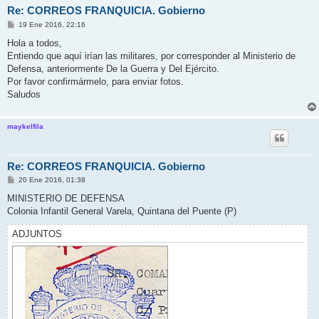
Re: CORREOS FRANQUICIA. Gobierno
M
19 Ene 2016, 22:16
e
n
Hola a todos,
s
Entiendo que aquí irían las militares, por corresponder al Ministerio de
a
j
Defensa, anteriormente De la Guerra y Del Ejército.
e
Por favor confirmármelo, para enviar fotos.
Saludos
maykelfila
Re: CORREOS FRANQUICIA. Gobierno
M
20 Ene 2016, 01:38
e
n
MINISTERIO DE DEFENSA
s
Colonia Infantil General Varela, Quintana del Puente (P)
a
j
e
ADJUNTOS