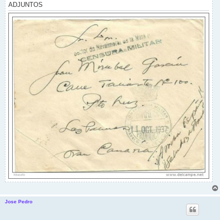
e
ADJUNTOS
Jose Pedro