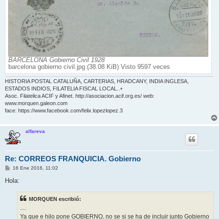
BARCELONA Gobierno Civil 1928
barcelona gobierno civil.jpg (38.08 KiB) Visto 9597 veces
HISTORIA POSTAL CATALUÑA, CARTERIAS, HRADCANY, INDIA INGLESA,
ESTADOS INDIOS, FILATELIA FISCAL LOCAL..+
Asoc. Filatelica ACIF y Afinet. http://asociacion.acif.org.es/ web:
www.morquen.galeon.com
face: https://www.facebook.com/felix.lopezlopez.3
alfareva
Re: CORREOS FRANQUICIA. Gobierno
M
16 Ene 2016, 11:02
e
n
Hola:
s
a
j
MORQUEN escribió:
e
....
Ya que e hilo pone GOBIERNO, no se si se ha de incluir junto Gobierno