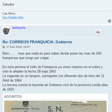
Saludos
Luis Pérez
San Filatelio Web
MORQUEN
Re: CORREOS FRANQUICIA. Gobierno
M
17 Ene 2016, 10:07
e
n
Bien,....... mas que nada es para saber donde poner las mas de 200
s
franquicias que tengo por colgar
a
j
e
En esta primera el sello de Franquicia ya viene impreso en el sobre y
solo le añaden la fecha 28-sept 1963
La segunda es un tampon, semejante con diferente tipo de letra del 11
Abril de 1964
La tercera consta la leyenda de Gobierno civil de la provincia Lerida data
de 1910
ADJUNTOS