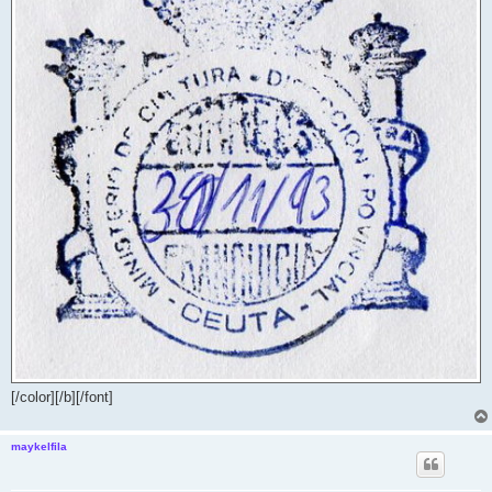
[/color][/b][/font]
maykelfila