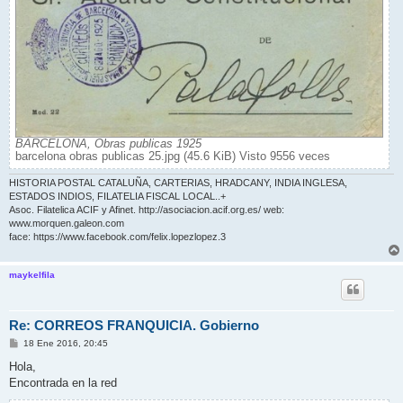
BARCELONA, Obras publicas 1925
barcelona obras publicas 25.jpg (45.6 KiB) Visto 9556 veces
HISTORIA POSTAL CATALUÑA, CARTERIAS, HRADCANY, INDIA INGLESA,
ESTADOS INDIOS, FILATELIA FISCAL LOCAL..+
Asoc. Filatelica ACIF y Afinet. http://asociacion.acif.org.es/ web:
www.morquen.galeon.com
face: https://www.facebook.com/felix.lopezlopez.3
maykelfila
Re: CORREOS FRANQUICIA. Gobierno
M
18 Ene 2016, 20:45
e
n
Hola,
s
Encontrada en la red
a
j