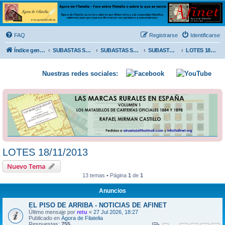
Ágora de Filatelia
Foro sobre filatelia o sobre lo que se tercie. Ágora de Filatelia es un foro abierto que Afinet
ofrece a la comunidad filatélica universal para que exprese libremente sus opiniones y
FAQ
Registrarse
Identificarse
conocimientos
Índice general
SUBASTAS SOLIDARIAS (In memoriam MENDOZA)
SUBASTAS SOLIDARIAS 2025 y anteriores
SUBASTAS SOLIDARIAS 2013
LOTES 18/11/2013
Nuestras redes sociales:
LOTES 18/11/2013
Nuevo Tema
13 temas • Página
1
de
1
Anuncios
EL PISO DE ARRIBA - NOTICIAS DE AFINET
Último mensaje por
retu
«
27 Jul 2026, 18:27
Publicado en
Ágora de Filatelia
Respuestas:
755