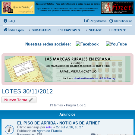
Ágora de Filatelia
Foro sobre filatelia o sobre lo que se tercie. Ágora de Filatelia es un foro abierto que Afinet
ofrece a la comunidad filatélica universal para que exprese libremente sus opiniones y
FAQ
Registrarse
Identificarse
conocimientos
Índice general
SUBASTAS SOLIDARIAS (In memoriam MENDOZA)
SUBASTAS SOLIDARIAS 2025 y anteriores
SUBASTAS SOLIDARIAS 2012
LOTES 30/11/2012
Nuestras redes sociales:
LOTES 30/11/2012
Nuevo Tema
13 temas • Página
1
de
1
Anuncios
EL PISO DE ARRIBA - NOTICIAS DE AFINET
Último mensaje por
retu
«
27 Jul 2026, 18:27
Publicado en
Ágora de Filatelia
Respuestas:
755