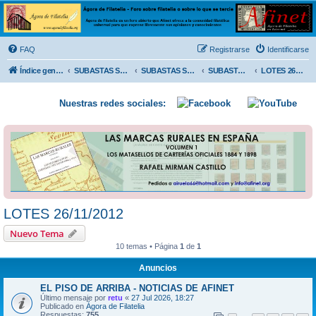
Ágora de Filatelia
Foro sobre filatelia o sobre lo que se tercie. Ágora de Filatelia es un foro abierto que Afinet
ofrece a la comunidad filatélica universal para que exprese libremente sus opiniones y
FAQ
Registrarse
Identificarse
conocimientos
Índice general
SUBASTAS SOLIDARIAS (In memoriam MENDOZA)
SUBASTAS SOLIDARIAS 2025 y anteriores
SUBASTAS SOLIDARIAS 2012
LOTES 26/11/2012
Nuestras redes sociales:
LOTES 26/11/2012
Nuevo Tema
10 temas • Página
1
de
1
Anuncios
EL PISO DE ARRIBA - NOTICIAS DE AFINET
Último mensaje por
retu
«
27 Jul 2026, 18:27
Publicado en
Ágora de Filatelia
Respuestas:
755