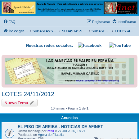
Ágora de Filatelia
Foro sobre filatelia o sobre lo que se tercie. Ágora de Filatelia es un foro abierto que Afinet
ofrece a la comunidad filatélica universal para que exprese libremente sus opiniones y
FAQ
Registrarse
Identificarse
conocimientos
Índice general
SUBASTAS SOLIDARIAS (In memoriam MENDOZA)
SUBASTAS SOLIDARIAS 2025 y anteriores
SUBASTAS SOLIDARIAS 2012
LOTES 24/11/2012
Nuestras redes sociales:
LOTES 24/11/2012
Nuevo Tema
10 temas • Página
1
de
1
Anuncios
EL PISO DE ARRIBA - NOTICIAS DE AFINET
Último mensaje por
retu
«
27 Jul 2026, 18:27
Publicado en
Ágora de Filatelia
Respuestas:
755