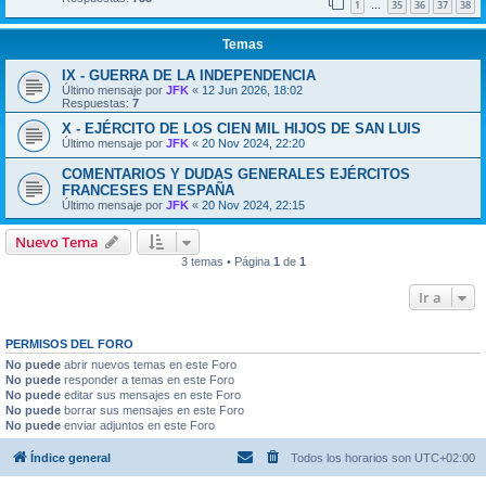
1
35
36
37
38
…
Temas
IX - GUERRA DE LA INDEPENDENCIA
Último mensaje por
JFK
«
12 Jun 2026, 18:02
Respuestas:
7
X - EJÉRCITO DE LOS CIEN MIL HIJOS DE SAN LUIS
Último mensaje por
JFK
«
20 Nov 2024, 22:20
COMENTARIOS Y DUDAS GENERALES EJÉRCITOS
FRANCESES EN ESPAÑA
Último mensaje por
JFK
«
20 Nov 2024, 22:15
Nuevo Tema
3 temas • Página
1
de
1
Ir a
PERMISOS DEL FORO
No puede
abrir nuevos temas en este Foro
No puede
responder a temas en este Foro
No puede
editar sus mensajes en este Foro
No puede
borrar sus mensajes en este Foro
No puede
enviar adjuntos en este Foro
Índice general
Todos los horarios son
UTC+02:00