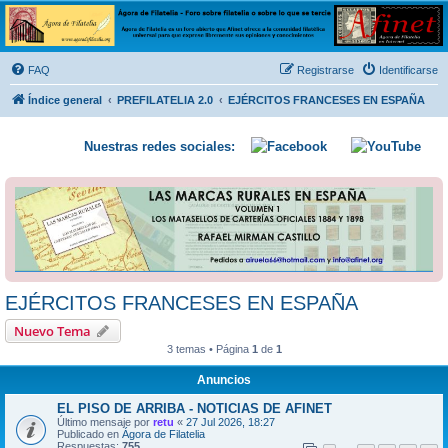
Ágora de Filatelia
Foro sobre filatelia o sobre lo que se tercie. Ágora de Filatelia es un foro abierto que Afinet
ofrece a la comunidad filatélica universal para que exprese libremente sus opiniones y
FAQ
Registrarse
Identificarse
conocimientos
Índice general
PREFILATELIA 2.0
EJÉRCITOS FRANCESES EN ESPAÑA
Nuestras redes sociales:
EJÉRCITOS FRANCESES EN ESPAÑA
Nuevo Tema
3 temas • Página
1
de
1
Anuncios
EL PISO DE ARRIBA - NOTICIAS DE AFINET
Último mensaje por
retu
«
27 Jul 2026, 18:27
Publicado en
Ágora de Filatelia
Respuestas:
755