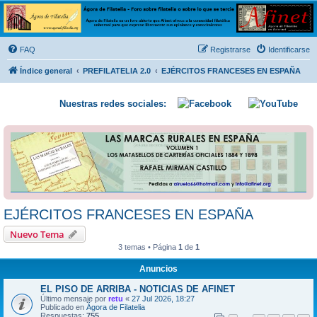
Ágora de Filatelia
Foro sobre filatelia o sobre lo que se tercie. Ágora de Filatelia es un foro abierto que Afinet
ofrece a la comunidad filatélica universal para que exprese libremente sus opiniones y
FAQ
Registrarse
Identificarse
conocimientos
Índice general
PREFILATELIA 2.0
EJÉRCITOS FRANCESES EN ESPAÑA
Nuestras redes sociales:
EJÉRCITOS FRANCESES EN ESPAÑA
Nuevo Tema
3 temas • Página
1
de
1
Anuncios
EL PISO DE ARRIBA - NOTICIAS DE AFINET
Último mensaje por
retu
«
27 Jul 2026, 18:27
Publicado en
Ágora de Filatelia
Respuestas:
755