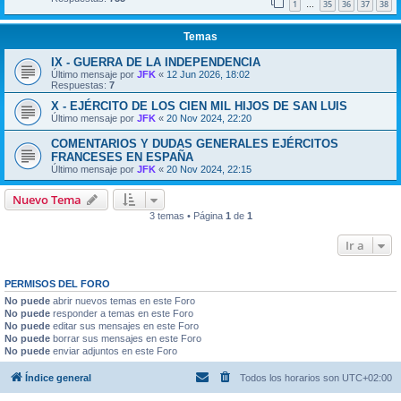
1
35
36
37
38
…
Temas
IX - GUERRA DE LA INDEPENDENCIA
Último mensaje por
JFK
«
12 Jun 2026, 18:02
Respuestas:
7
X - EJÉRCITO DE LOS CIEN MIL HIJOS DE SAN LUIS
Último mensaje por
JFK
«
20 Nov 2024, 22:20
COMENTARIOS Y DUDAS GENERALES EJÉRCITOS
FRANCESES EN ESPAÑA
Último mensaje por
JFK
«
20 Nov 2024, 22:15
Nuevo Tema
3 temas • Página
1
de
1
Ir a
PERMISOS DEL FORO
No puede
abrir nuevos temas en este Foro
No puede
responder a temas en este Foro
No puede
editar sus mensajes en este Foro
No puede
borrar sus mensajes en este Foro
No puede
enviar adjuntos en este Foro
Índice general
Todos los horarios son
UTC+02:00