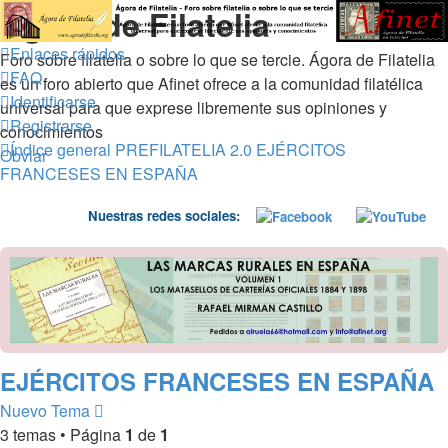
Ágora de Filatelia
Enlaces rápidos
Foro sobre filatelia o sobre lo que se tercie. Ágora de Filatelia
FAQ
es un foro abierto que Afinet ofrece a la comunidad filatélica
Identificarse
universal para que exprese libremente sus opiniones y
Registrarse
conocimientos
Índice general
PREFILATELIA 2.0
EJÉRCITOS
Obviar
FRANCESES EN ESPAÑA
Nuestras redes sociales:
EJÉRCITOS FRANCESES EN ESPAÑA
Nuevo Tema
3 temas • Página
1
de
1