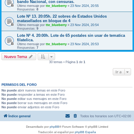
bando Nacional, con censuras.
Último mensaje por
tte_blueberry
«
23 Nov 2024, 20:55
Respuestas:
8
Lote Nº 13. 20:05h. 22 sobres de Estados Unidos
matasellados en bloque de 4
Último mensaje por
tte_blueberry
«
23 Nov 2024, 20:54
Respuestas:
9
Lote Nº 4. 20:00h. Lote de 65 postales sin usar de tematica
filatelica.
Último mensaje por
tte_blueberry
«
23 Nov 2024, 20:53
Respuestas:
7
Nuevo Tema
30 temas • Página
1
de
1
Ir a
PERMISOS DEL FORO
No puede
abrir nuevos temas en este Foro
No puede
responder a temas en este Foro
No puede
editar sus mensajes en este Foro
No puede
borrar sus mensajes en este Foro
No puede
enviar adjuntos en este Foro
Índice general
Todos los horarios son
UTC+02:00
Desarrollado por
phpBB
® Forum Software © phpBB Limited
Traducción al español por
phpBB España