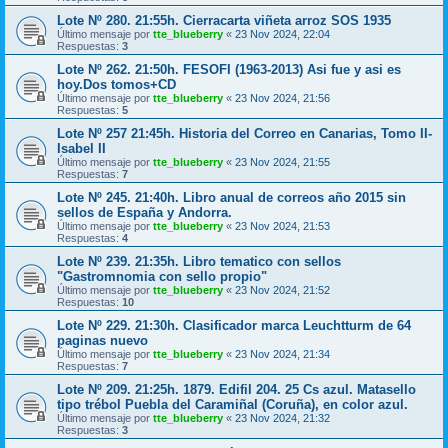
Lote Nº 280. 21:55h. Cierracarta viñeta arroz SOS 1935
Último mensaje por
tte_blueberry
«
23 Nov 2024, 22:04
Respuestas:
3
Lote Nº 262. 21:50h. FESOFI (1963-2013) Asi fue y asi es
hoy.Dos tomos+CD
Último mensaje por
tte_blueberry
«
23 Nov 2024, 21:56
Respuestas:
5
Lote Nº 257 21:45h. Historia del Correo en Canarias, Tomo II-
Isabel II
Último mensaje por
tte_blueberry
«
23 Nov 2024, 21:55
Respuestas:
7
Lote Nº 245. 21:40h. Libro anual de correos año 2015 sin
sellos de España y Andorra.
Último mensaje por
tte_blueberry
«
23 Nov 2024, 21:53
Respuestas:
4
Lote Nº 239. 21:35h. Libro tematico con sellos
"Gastromnomia con sello propio"
Último mensaje por
tte_blueberry
«
23 Nov 2024, 21:52
Respuestas:
10
Lote Nº 229. 21:30h. Clasificador marca Leuchtturm de 64
paginas nuevo
Último mensaje por
tte_blueberry
«
23 Nov 2024, 21:34
Respuestas:
7
Lote Nº 209. 21:25h. 1879. Edifil 204. 25 Cs azul. Matasello
tipo trébol Puebla del Caramiñal (Coruña), en color azul.
Último mensaje por
tte_blueberry
«
23 Nov 2024, 21:32
Respuestas:
3