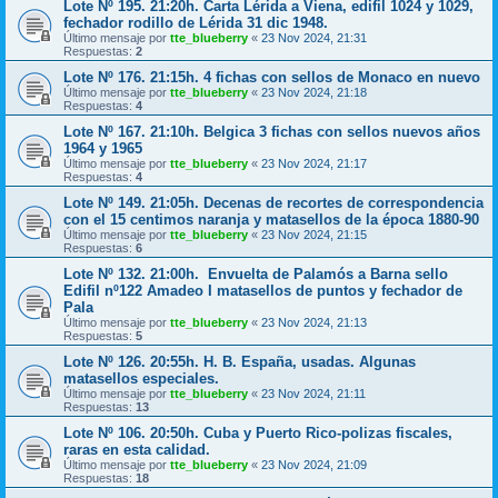
Lote Nº 195. 21:20h. Carta Lérida a Viena, edifil 1024 y 1029,
fechador rodillo de Lérida 31 dic 1948.
Último mensaje por
tte_blueberry
«
23 Nov 2024, 21:31
Respuestas:
2
Lote Nº 176. 21:15h. 4 fichas con sellos de Monaco en nuevo
Último mensaje por
tte_blueberry
«
23 Nov 2024, 21:18
Respuestas:
4
Lote Nº 167. 21:10h. Belgica 3 fichas con sellos nuevos años
1964 y 1965
Último mensaje por
tte_blueberry
«
23 Nov 2024, 21:17
Respuestas:
4
Lote Nº 149. 21:05h. Decenas de recortes de correspondencia
con el 15 centimos naranja y matasellos de la época 1880-90
Último mensaje por
tte_blueberry
«
23 Nov 2024, 21:15
Respuestas:
6
Lote Nº 132. 21:00h. Envuelta de Palamós a Barna sello
Edifil nº122 Amadeo I matasellos de puntos y fechador de
Pala
Último mensaje por
tte_blueberry
«
23 Nov 2024, 21:13
Respuestas:
5
Lote Nº 126. 20:55h. H. B. España, usadas. Algunas
matasellos especiales.
Último mensaje por
tte_blueberry
«
23 Nov 2024, 21:11
Respuestas:
13
Lote Nº 106. 20:50h. Cuba y Puerto Rico-polizas fiscales,
raras en esta calidad.
Último mensaje por
tte_blueberry
«
23 Nov 2024, 21:09
Respuestas:
18