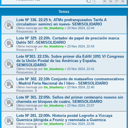
1
35
36
37
38
…
Temas
Lote Nº 336. 22:25 h. ATMs prefranqueados Tarifa A
circulados+ seminci en nuevo- SEMISOLIDARIO
Último mensaje por
tte_blueberry
«
23 Nov 2024, 22:44
Respuestas:
4
Lote Nº 329. 22:20h. Cortador de papel de precisión marca
Dahle 507.-SEMISOLIDARIO
Último mensaje por
tte_blueberry
«
23 Nov 2024, 22:43
Respuestas:
7
Lote Nº303. 22:15h. Sobre primer día Edifil 1091 VI Congreso
de la Unión Postal de las Américas y España.
SEMISOLIDARIO
Último mensaje por
tte_blueberry
«
23 Nov 2024, 22:41
Respuestas:
2
Lote Nº 302. 22:10h Conjunto de matasellos conmemorativos
: Madrid Feria Nacional de l libro - SEMISOLIDARIO
Último mensaje por
tte_blueberry
«
23 Nov 2024, 22:40
Respuestas:
3
Lote Nº 301. 22:05h. Sellos del primer centenario nuevos sin
charnela en bloques de cuatro, SEMISOLIDARIO
Último mensaje por
tte_blueberry
«
23 Nov 2024, 22:07
Respuestas:
4
Lote Nº 281. 22:00h. Historia postal Logroño a Vizcaya
Guernica (dirigida a Fruniz y reenviada a Guernica
Último mensaje por
tte_blueberry
«
23 Nov 2024, 22:06
Respuestas:
8