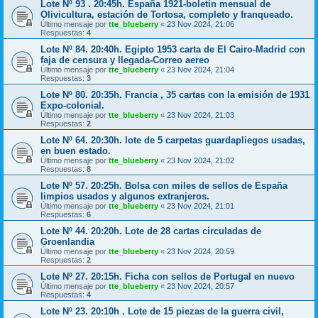
Lote Nº 93 . 20:45h. España 1921-boletín mensual de
Olivicultura, estación de Tortosa, completo y franqueado.
Último mensaje por
tte_blueberry
«
23 Nov 2024, 21:06
Respuestas:
4
Lote Nº 84. 20:40h. Egipto 1953 carta de El Cairo-Madrid con
faja de censura y llegada-Correo aereo
Último mensaje por
tte_blueberry
«
23 Nov 2024, 21:04
Respuestas:
3
Lote Nº 80. 20:35h. Francia , 35 cartas con la emisión de 1931
Expo-colonial.
Último mensaje por
tte_blueberry
«
23 Nov 2024, 21:03
Respuestas:
2
Lote Nº 64. 20:30h. lote de 5 carpetas guardapliegos usadas,
en buen estado.
Último mensaje por
tte_blueberry
«
23 Nov 2024, 21:02
Respuestas:
8
Lote Nº 57. 20:25h. Bolsa con miles de sellos de España
limpios usados y algunos extranjeros.
Último mensaje por
tte_blueberry
«
23 Nov 2024, 21:01
Respuestas:
6
Lote Nº 44. 20:20h. Lote de 28 cartas circuladas de
Groenlandia
Último mensaje por
tte_blueberry
«
23 Nov 2024, 20:59
Respuestas:
2
Lote Nº 27. 20:15h. Ficha con sellos de Portugal en nuevo
Último mensaje por
tte_blueberry
«
23 Nov 2024, 20:57
Respuestas:
4
Lote Nº 23. 20:10h . Lote de 15 piezas de la guerra civil,