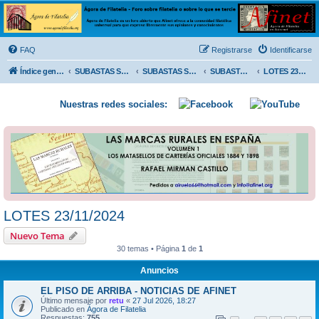
Ágora de Filatelia
Foro sobre filatelia o sobre lo que se tercie. Ágora de Filatelia es un foro abierto que Afinet
ofrece a la comunidad filatélica universal para que exprese libremente sus opiniones y
FAQ
Registrarse
Identificarse
conocimientos
Índice general
SUBASTAS SOLIDARIAS (In memoriam MENDOZA)
SUBASTAS SOLIDARIAS 2025 y anteriores
SUBASTAS SOLIDARIAS 2024
LOTES 23/11/2024
Nuestras redes sociales:
LOTES 23/11/2024
Nuevo Tema
30 temas • Página
1
de
1
Anuncios
EL PISO DE ARRIBA - NOTICIAS DE AFINET
Último mensaje por
retu
«
27 Jul 2026, 18:27
Publicado en
Ágora de Filatelia
Respuestas:
755