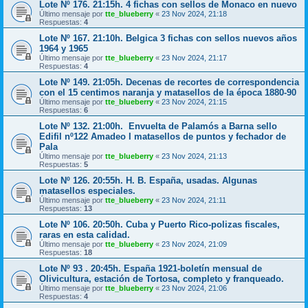
Lote Nº 176. 21:15h. 4 fichas con sellos de Monaco en nuevo
Último mensaje por
tte_blueberry
«
23 Nov 2024, 21:18
Respuestas:
4
Lote Nº 167. 21:10h. Belgica 3 fichas con sellos nuevos años
1964 y 1965
Último mensaje por
tte_blueberry
«
23 Nov 2024, 21:17
Respuestas:
4
Lote Nº 149. 21:05h. Decenas de recortes de correspondencia
con el 15 centimos naranja y matasellos de la época 1880-90
Último mensaje por
tte_blueberry
«
23 Nov 2024, 21:15
Respuestas:
6
Lote Nº 132. 21:00h. Envuelta de Palamós a Barna sello
Edifil nº122 Amadeo I matasellos de puntos y fechador de
Pala
Último mensaje por
tte_blueberry
«
23 Nov 2024, 21:13
Respuestas:
5
Lote Nº 126. 20:55h. H. B. España, usadas. Algunas
matasellos especiales.
Último mensaje por
tte_blueberry
«
23 Nov 2024, 21:11
Respuestas:
13
Lote Nº 106. 20:50h. Cuba y Puerto Rico-polizas fiscales,
raras en esta calidad.
Último mensaje por
tte_blueberry
«
23 Nov 2024, 21:09
Respuestas:
18
Lote Nº 93 . 20:45h. España 1921-boletín mensual de
Olivicultura, estación de Tortosa, completo y franqueado.
Último mensaje por
tte_blueberry
«
23 Nov 2024, 21:06
Respuestas:
4