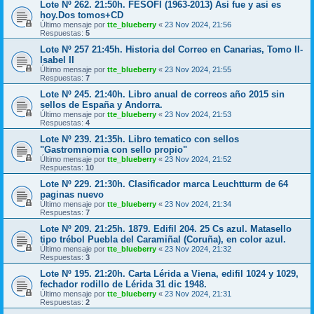
Lote Nº 262. 21:50h. FESOFI (1963-2013) Asi fue y asi es
hoy.Dos tomos+CD
Último mensaje por
tte_blueberry
«
23 Nov 2024, 21:56
Respuestas:
5
Lote Nº 257 21:45h. Historia del Correo en Canarias, Tomo II-
Isabel II
Último mensaje por
tte_blueberry
«
23 Nov 2024, 21:55
Respuestas:
7
Lote Nº 245. 21:40h. Libro anual de correos año 2015 sin
sellos de España y Andorra.
Último mensaje por
tte_blueberry
«
23 Nov 2024, 21:53
Respuestas:
4
Lote Nº 239. 21:35h. Libro tematico con sellos
"Gastromnomia con sello propio"
Último mensaje por
tte_blueberry
«
23 Nov 2024, 21:52
Respuestas:
10
Lote Nº 229. 21:30h. Clasificador marca Leuchtturm de 64
paginas nuevo
Último mensaje por
tte_blueberry
«
23 Nov 2024, 21:34
Respuestas:
7
Lote Nº 209. 21:25h. 1879. Edifil 204. 25 Cs azul. Matasello
tipo trébol Puebla del Caramiñal (Coruña), en color azul.
Último mensaje por
tte_blueberry
«
23 Nov 2024, 21:32
Respuestas:
3
Lote Nº 195. 21:20h. Carta Lérida a Viena, edifil 1024 y 1029,
fechador rodillo de Lérida 31 dic 1948.
Último mensaje por
tte_blueberry
«
23 Nov 2024, 21:31
Respuestas:
2