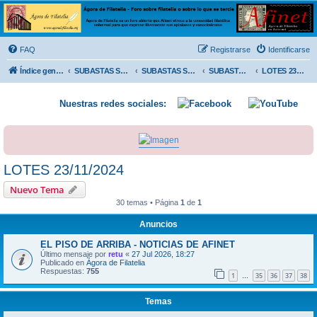
Ágora de Filatelia
Foro sobre filatelia o sobre lo que se tercie. Ágora de Filatelia es un foro abierto que Afinet
ofrece a la comunidad filatélica universal para que exprese libremente sus opiniones y
FAQ
Registrarse
Identificarse
conocimientos
Índice general
SUBASTAS SOLIDARIAS (In memoriam MENDOZA)
SUBASTAS SOLIDARIAS 2025 y anteriores
SUBASTAS SOLIDARIAS 2024
LOTES 23/11/2024
Nuestras redes sociales:
LOTES 23/11/2024
Nuevo Tema
30 temas • Página
1
de
1
Anuncios
EL PISO DE ARRIBA - NOTICIAS DE AFINET
Último mensaje por
retu
«
27 Jul 2026, 18:27
Publicado en
Ágora de Filatelia
Respuestas:
755
1
35
36
37
38
…
Temas