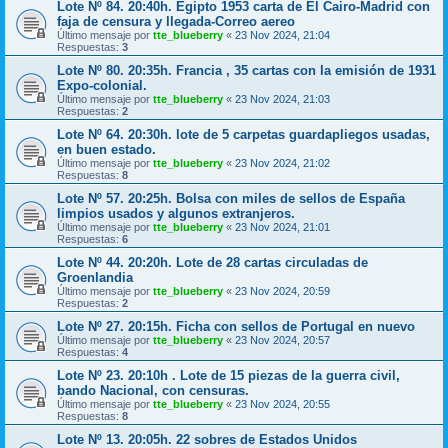
Lote Nº 84. 20:40h. Egipto 1953 carta de El Cairo-Madrid con
faja de censura y llegada-Correo aereo
Último mensaje por
tte_blueberry
«
23 Nov 2024, 21:04
Respuestas:
3
Lote Nº 80. 20:35h. Francia , 35 cartas con la emisión de 1931
Expo-colonial.
Último mensaje por
tte_blueberry
«
23 Nov 2024, 21:03
Respuestas:
2
Lote Nº 64. 20:30h. lote de 5 carpetas guardapliegos usadas,
en buen estado.
Último mensaje por
tte_blueberry
«
23 Nov 2024, 21:02
Respuestas:
8
Lote Nº 57. 20:25h. Bolsa con miles de sellos de España
limpios usados y algunos extranjeros.
Último mensaje por
tte_blueberry
«
23 Nov 2024, 21:01
Respuestas:
6
Lote Nº 44. 20:20h. Lote de 28 cartas circuladas de
Groenlandia
Último mensaje por
tte_blueberry
«
23 Nov 2024, 20:59
Respuestas:
2
Lote Nº 27. 20:15h. Ficha con sellos de Portugal en nuevo
Último mensaje por
tte_blueberry
«
23 Nov 2024, 20:57
Respuestas:
4
Lote Nº 23. 20:10h . Lote de 15 piezas de la guerra civil,
bando Nacional, con censuras.
Último mensaje por
tte_blueberry
«
23 Nov 2024, 20:55
Respuestas:
8
Lote Nº 13. 20:05h. 22 sobres de Estados Unidos