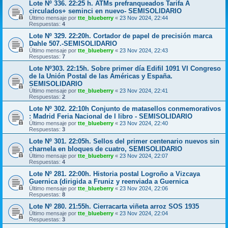
Lote Nº 336. 22:25 h. ATMs prefranqueados Tarifa A
circulados+ seminci en nuevo- SEMISOLIDARIO
Último mensaje por
tte_blueberry
«
23 Nov 2024, 22:44
Respuestas:
4
Lote Nº 329. 22:20h. Cortador de papel de precisión marca
Dahle 507.-SEMISOLIDARIO
Último mensaje por
tte_blueberry
«
23 Nov 2024, 22:43
Respuestas:
7
Lote Nº303. 22:15h. Sobre primer día Edifil 1091 VI Congreso
de la Unión Postal de las Américas y España.
SEMISOLIDARIO
Último mensaje por
tte_blueberry
«
23 Nov 2024, 22:41
Respuestas:
2
Lote Nº 302. 22:10h Conjunto de matasellos conmemorativos
: Madrid Feria Nacional de l libro - SEMISOLIDARIO
Último mensaje por
tte_blueberry
«
23 Nov 2024, 22:40
Respuestas:
3
Lote Nº 301. 22:05h. Sellos del primer centenario nuevos sin
charnela en bloques de cuatro, SEMISOLIDARIO
Último mensaje por
tte_blueberry
«
23 Nov 2024, 22:07
Respuestas:
4
Lote Nº 281. 22:00h. Historia postal Logroño a Vizcaya
Guernica (dirigida a Fruniz y reenviada a Guernica
Último mensaje por
tte_blueberry
«
23 Nov 2024, 22:06
Respuestas:
8
Lote Nº 280. 21:55h. Cierracarta viñeta arroz SOS 1935
Último mensaje por
tte_blueberry
«
23 Nov 2024, 22:04
Respuestas:
3