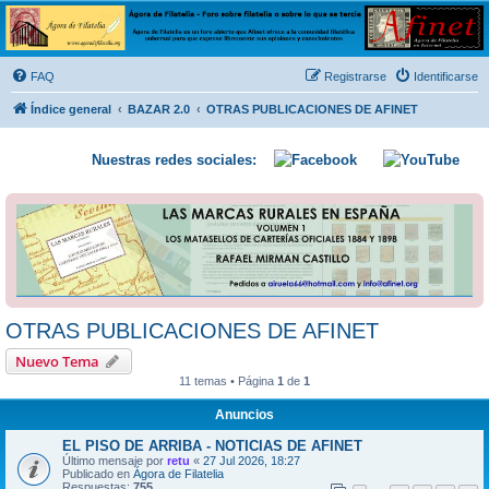
Ágora de Filatelia
Foro sobre filatelia o sobre lo que se tercie. Ágora de Filatelia es un foro abierto que Afinet
ofrece a la comunidad filatélica universal para que exprese libremente sus opiniones y
FAQ
Registrarse
Identificarse
conocimientos
Índice general
BAZAR 2.0
OTRAS PUBLICACIONES DE AFINET
Nuestras redes sociales:
OTRAS PUBLICACIONES DE AFINET
Nuevo Tema
11 temas • Página
1
de
1
Anuncios
EL PISO DE ARRIBA - NOTICIAS DE AFINET
Último mensaje por
retu
«
27 Jul 2026, 18:27
Publicado en
Ágora de Filatelia
Respuestas:
755