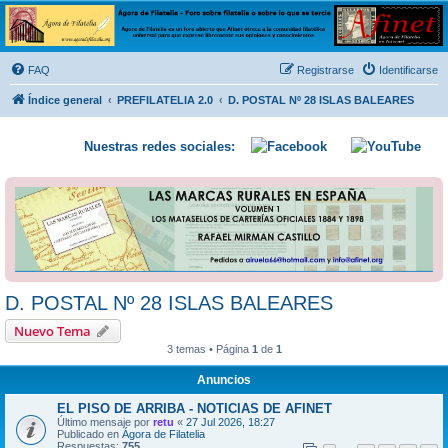
Ágora de Filatelia
Foro sobre filatelia o sobre lo que se tercie. Ágora de Filatelia es un foro abierto que Afinet
ofrece a la comunidad filatélica universal para que exprese libremente sus opiniones y
FAQ
Registrarse
Identificarse
conocimientos
Índice general
PREFILATELIA 2.0
D. POSTAL Nº 28 ISLAS BALEARES
Nuestras redes sociales:
D. POSTAL Nº 28 ISLAS BALEARES
Nuevo Tema
3 temas • Página
1
de
1
Anuncios
EL PISO DE ARRIBA - NOTICIAS DE AFINET
Último mensaje por
retu
«
27 Jul 2026, 18:27
Publicado en
Ágora de Filatelia
Respuestas:
755