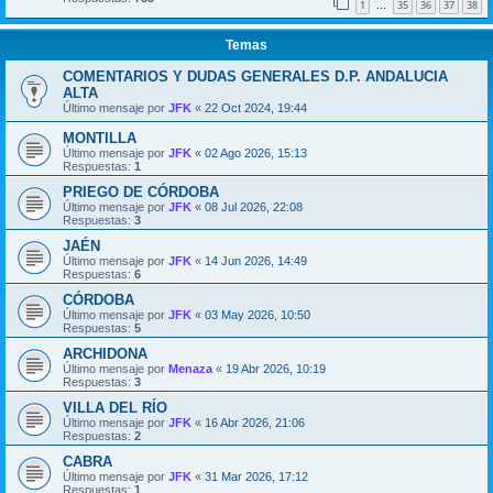
1
35
36
37
38
…
Temas
COMENTARIOS Y DUDAS GENERALES D.P. ANDALUCIA
ALTA
Último mensaje por
JFK
«
22 Oct 2024, 19:44
MONTILLA
Último mensaje por
JFK
«
02 Ago 2026, 15:13
Respuestas:
1
PRIEGO DE CÓRDOBA
Último mensaje por
JFK
«
08 Jul 2026, 22:08
Respuestas:
3
JAÉN
Último mensaje por
JFK
«
14 Jun 2026, 14:49
Respuestas:
6
CÓRDOBA
Último mensaje por
JFK
«
03 May 2026, 10:50
Respuestas:
5
ARCHIDONA
Último mensaje por
Menaza
«
19 Abr 2026, 10:19
Respuestas:
3
VILLA DEL RÍO
Último mensaje por
JFK
«
16 Abr 2026, 21:06
Respuestas:
2
CABRA
Último mensaje por
JFK
«
31 Mar 2026, 17:12
Respuestas:
1