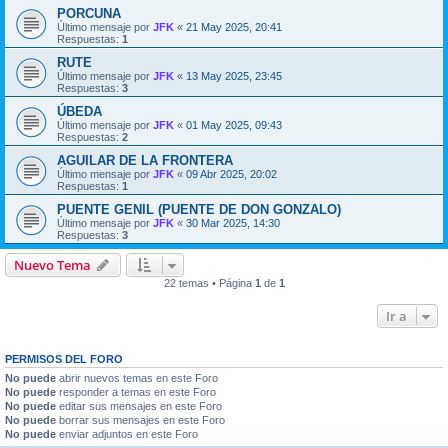
PORCUNA
Último mensaje por
JFK
«
21 May 2025, 20:41
Respuestas:
1
RUTE
Último mensaje por
JFK
«
13 May 2025, 23:45
Respuestas:
3
ÚBEDA
Último mensaje por
JFK
«
01 May 2025, 09:43
Respuestas:
2
AGUILAR DE LA FRONTERA
Último mensaje por
JFK
«
09 Abr 2025, 20:02
Respuestas:
1
PUENTE GENIL (PUENTE DE DON GONZALO)
Último mensaje por
JFK
«
30 Mar 2025, 14:30
Respuestas:
3
Nuevo Tema
22 temas • Página
1
de
1
Ir a
PERMISOS DEL FORO
No puede
abrir nuevos temas en este Foro
No puede
responder a temas en este Foro
No puede
editar sus mensajes en este Foro
No puede
borrar sus mensajes en este Foro
No puede
enviar adjuntos en este Foro