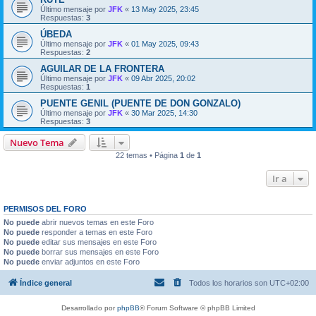
Último mensaje por
JFK
«
13 May 2025, 23:45
Respuestas:
3
ÚBEDA
Último mensaje por
JFK
«
01 May 2025, 09:43
Respuestas:
2
AGUILAR DE LA FRONTERA
Último mensaje por
JFK
«
09 Abr 2025, 20:02
Respuestas:
1
PUENTE GENIL (PUENTE DE DON GONZALO)
Último mensaje por
JFK
«
30 Mar 2025, 14:30
Respuestas:
3
Nuevo Tema
22 temas • Página
1
de
1
Ir a
PERMISOS DEL FORO
No puede
abrir nuevos temas en este Foro
No puede
responder a temas en este Foro
No puede
editar sus mensajes en este Foro
No puede
borrar sus mensajes en este Foro
No puede
enviar adjuntos en este Foro
Índice general
Todos los horarios son
UTC+02:00
Desarrollado por
phpBB
® Forum Software © phpBB Limited