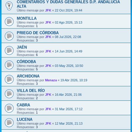
COMENTARIOS Y DUDAS GENERALES D.P. ANDALUCIA
ALTA
Último mensaje por
JFK
«
22 Oct 2024, 19:44
MONTILLA
Último mensaje por
JFK
«
02 Ago 2026, 15:13
Respuestas:
1
PRIEGO DE CÓRDOBA
Último mensaje por
JFK
«
08 Jul 2026, 22:08
Respuestas:
3
JAÉN
Último mensaje por
JFK
«
14 Jun 2026, 14:49
Respuestas:
6
CÓRDOBA
Último mensaje por
JFK
«
03 May 2026, 10:50
Respuestas:
5
ARCHIDONA
Último mensaje por
Menaza
«
19 Abr 2026, 10:19
Respuestas:
3
VILLA DEL RÍO
Último mensaje por
JFK
«
16 Abr 2026, 21:06
Respuestas:
2
CABRA
Último mensaje por
JFK
«
31 Mar 2026, 17:12
Respuestas:
1
LUCENA
Último mensaje por
JFK
«
12 Mar 2026, 21:13
Respuestas:
3