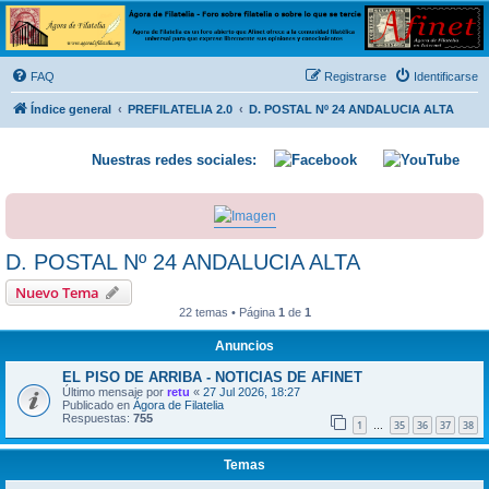
Ágora de Filatelia
Foro sobre filatelia o sobre lo que se tercie. Ágora de Filatelia es un foro abierto que Afinet
ofrece a la comunidad filatélica universal para que exprese libremente sus opiniones y
FAQ
Registrarse
Identificarse
conocimientos
Índice general
PREFILATELIA 2.0
D. POSTAL Nº 24 ANDALUCIA ALTA
Nuestras redes sociales:
D. POSTAL Nº 24 ANDALUCIA ALTA
Nuevo Tema
22 temas • Página
1
de
1
Anuncios
EL PISO DE ARRIBA - NOTICIAS DE AFINET
Último mensaje por
retu
«
27 Jul 2026, 18:27
Publicado en
Ágora de Filatelia
Respuestas:
755
1
35
36
37
38
…
Temas