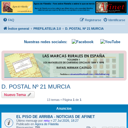
Ágora de Filatelia
Foro sobre filatelia o sobre lo que se tercie. Ágora de Filatelia es un foro abierto que Afinet
ofrece a la comunidad filatélica universal para que exprese libremente sus opiniones y
FAQ
Registrarse
Identificarse
conocimientos
Índice general
PREFILATELIA 2.0
D. POSTAL Nº 21 MURCIA
Nuestras redes sociales:
D. POSTAL Nº 21 MURCIA
Nuevo Tema
13 temas • Página
1
de
1
Anuncios
EL PISO DE ARRIBA - NOTICIAS DE AFINET
Último mensaje por
retu
«
27 Jul 2026, 18:27
Publicado en
Ágora de Filatelia
Respuestas:
755