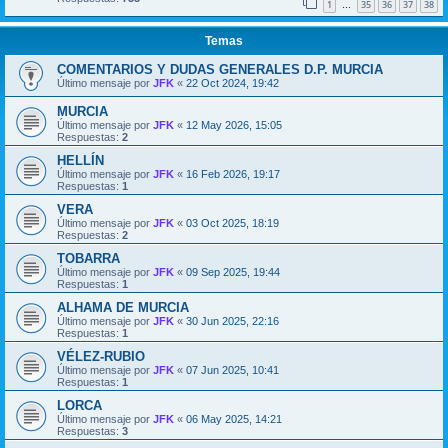
1
35
36
37
38
…
Temas
COMENTARIOS Y DUDAS GENERALES D.P. MURCIA
Último mensaje por
JFK
«
22 Oct 2024, 19:42
MURCIA
Último mensaje por
JFK
«
12 May 2026, 15:05
Respuestas:
2
HELLÍN
Último mensaje por
JFK
«
16 Feb 2026, 19:17
Respuestas:
1
VERA
Último mensaje por
JFK
«
03 Oct 2025, 18:19
Respuestas:
2
TOBARRA
Último mensaje por
JFK
«
09 Sep 2025, 19:44
Respuestas:
1
ALHAMA DE MURCIA
Último mensaje por
JFK
«
30 Jun 2025, 22:16
Respuestas:
1
VÉLEZ-RUBIO
Último mensaje por
JFK
«
07 Jun 2025, 10:41
Respuestas:
1
LORCA
Último mensaje por
JFK
«
06 May 2025, 14:21
Respuestas:
3