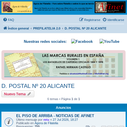
Ágora de Filatelia
Foro sobre filatelia o sobre lo que se tercie. Ágora de Filatelia es un foro abierto que Afinet
ofrece a la comunidad filatélica universal para que exprese libremente sus opiniones y
FAQ
Registrarse
Identificarse
conocimientos
Índice general
PREFILATELIA 2.0
D. POSTAL Nº 20 ALICANTE
Nuestras redes sociales:
D. POSTAL Nº 20 ALICANTE
Nuevo Tema
6 temas • Página
1
de
1
Anuncios
EL PISO DE ARRIBA - NOTICIAS DE AFINET
Último mensaje por
retu
«
27 Jul 2026, 18:27
Publicado en
Ágora de Filatelia
Respuestas:
755