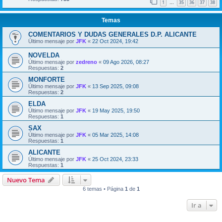
1
35
36
37
38
…
Temas
COMENTARIOS Y DUDAS GENERALES D.P. ALICANTE
Último mensaje por
JFK
«
22 Oct 2024, 19:42
NOVELDA
Último mensaje por
zedreno
«
09 Ago 2026, 08:27
Respuestas:
2
MONFORTE
Último mensaje por
JFK
«
13 Sep 2025, 09:08
Respuestas:
2
ELDA
Último mensaje por
JFK
«
19 May 2025, 19:50
Respuestas:
1
SAX
Último mensaje por
JFK
«
05 Mar 2025, 14:08
Respuestas:
1
ALICANTE
Último mensaje por
JFK
«
25 Oct 2024, 23:33
Respuestas:
1
Nuevo Tema
6 temas • Página
1
de
1
Ir a