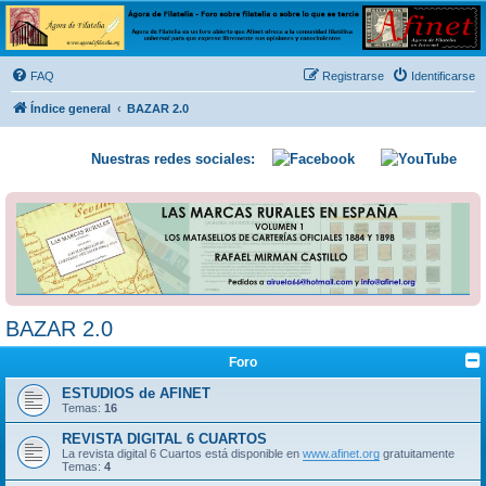
Ágora de Filatelia
Foro sobre filatelia o sobre lo que se tercie. Ágora de Filatelia es un foro abierto que Afinet
ofrece a la comunidad filatélica universal para que exprese libremente sus opiniones y
FAQ
Registrarse
Identificarse
conocimientos
Índice general
BAZAR 2.0
Nuestras redes sociales:
BAZAR 2.0
Foro
ESTUDIOS de AFINET
Temas:
16
REVISTA DIGITAL 6 CUARTOS
La revista digital 6 Cuartos está disponible en
www.afinet.org
gratuitamente
Temas:
4